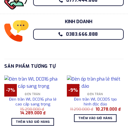
0777.444.666
KINH DOANH
0383.666.888
SẢN PHẨM TƯƠNG TỰ
-7%
-9%
ĐÈN TRẦN
ĐÈN TRẦN
Đèn trần WL DC016 pha lê
Đèn trần WL DC005 tạo
cao cấp sang trọng
hình độc đáo
Giá
Giá
15.298.000
₫
11.290.000
₫
10.278.000
₫
Giá
Giá
gốc
hiện
14.289.000
₫
gốc
hiện
là:
tại
THÊM VÀO GIỎ HÀNG
là:
tại
11.290.000 ₫.
là:
THÊM VÀO GIỎ HÀNG
15.298.000 ₫.
là:
10.2
14.289.000 ₫.