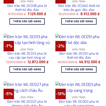
ĐÈN TRẦN
ĐÈN TRẦN
Đèn trần WL DC038 pha lê
Đèn trần WL DC040 thiết kế
thiết kế độc đáo
kiểu đa giác độc đáo
Giá
Giá
Giá
Giá
8.192.000
₫
7.129.000
₫
10.293.000
₫
8.912.000
₫
gốc
hiện
gốc
hiện
là:
tại
là:
tại
THÊM VÀO GIỎ HÀNG
THÊM VÀO GIỎ HÀNG
8.192.000 ₫.
là:
10.293.000 ₫.
là:
7.129.000 ₫.
8.91
-7%
-2%
ĐÈN TRẦN
ĐÈN TRẦN
Đèn trần WL DC013 pha lê
Đèn trần WL DC051 pha lê
cao cấp tạo hình lông vũ
thiết kế độc đáo
Giá
Giá
Giá
Giá
13.892.000
₫
12.872.000
₫
48.102.000
₫
46.912.000
₫
gốc
hiện
gốc
hiệ
là:
tại
là:
tại
THÊM VÀO GIỎ HÀNG
THÊM VÀO GIỎ HÀNG
13.892.000 ₫.
là:
48.102.000 ₫.
là:
12.872.000 ₫.
46.
-5%
-13%
ĐÈN TRẦN
ĐÈN TRẦN
Đèn trần WL DC027 pha lê
Đèn trần WL DC003 pha lê
phong cách châu Âu
cao cấp sang trọng