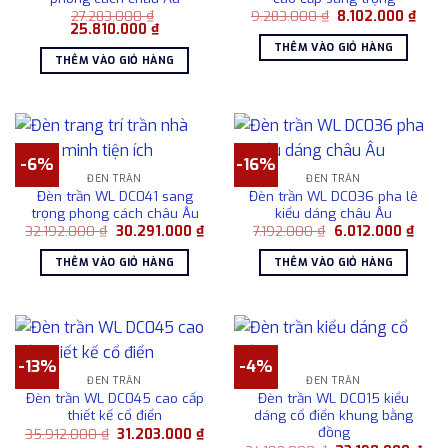
Giá
Giá
27.283.000
₫
9.283.000
₫
8.102.000
₫
Giá
Giá
gốc
hiện
25.810.000
₫
gốc
hiện
là:
tại
THÊM VÀO GIỎ HÀNG
là:
tại
9.283.000 ₫.
là:
THÊM VÀO GIỎ HÀNG
27.283.000 ₫.
là:
8.102
25.810.000 ₫.
-6%
-16%
ĐÈN TRẦN
ĐÈN TRẦN
Đèn trần WL DC041 sang
Đèn trần WL DC036 pha lê
trọng phong cách châu Âu
kiểu dáng châu Âu
Giá
Giá
Giá
Giá
32.192.000
₫
30.291.000
₫
7.192.000
₫
6.012.000
₫
gốc
hiện
gốc
hiện
là:
tại
là:
tại
THÊM VÀO GIỎ HÀNG
THÊM VÀO GIỎ HÀNG
32.192.000 ₫.
là:
7.192.000 ₫.
là:
30.291.000 ₫.
6.012
-13%
-4%
ĐÈN TRẦN
ĐÈN TRẦN
Đèn trần WL DC045 cao cấp
Đèn trần WL DC015 kiểu
thiết kế cổ điển
dáng cổ điển khung bằng
đồng
Giá
Giá
35.912.000
₫
31.203.000
₫
gốc
hiện