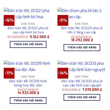
-16%
-5%
ĐÈN TRẦN
ĐÈN TRẦN
Đèn trần WL DC021 pha lê
Đèn trần WL DC029 pha lê
cao cấp hình bó hoa
lớn 2 tầng cao cấp
Giá
Giá
10.928.000
₫
9.162.000
₫
19.289.000
₫
gốc
hiện
Giá
Giá
18.292.000
₫
là:
tại
gốc
hiện
THÊM VÀO GIỎ HÀNG
10.928.000 ₫.
là:
là:
tại
THÊM VÀO GIỎ HÀNG
9.162.000 ₫.
19.289.000 ₫.
là:
18.292.000
-11%
-14%
ĐÈN TRẦN
ĐÈN TRẦN
Đèn trần WL DC019 hình
Đèn trần WL DC033 pha lê
bông hoa độc đáo
cao cấp hình bán nguyệt
Giá
Giá
16.829.000
₫
8.192.000
₫
7.019.000
₫
Giá
Giá
gốc
hiện
14.923.000
₫
gốc
hiện
là:
tại
THÊM VÀO GIỎ HÀNG
là:
tại
8.192.000 ₫.
là:
THÊM VÀO GIỎ HÀNG
16.829.000 ₫.
là:
7.019
14.923.000 ₫.