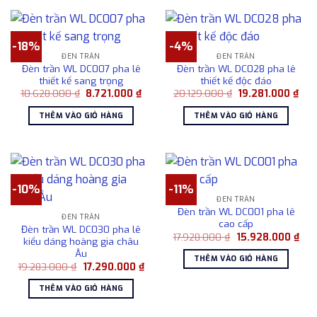
-18%
-4%
ĐÈN TRẦN
ĐÈN TRẦN
Đèn trần WL DC007 pha lê
Đèn trần WL DC028 pha lê
thiết kế sang trọng
thiết kế độc đáo
Giá
Giá
Giá
Giá
10.628.000
₫
8.721.000
₫
20.129.000
₫
19.281.000
₫
gốc
hiện
gốc
hiện
là:
tại
là:
tại
THÊM VÀO GIỎ HÀNG
THÊM VÀO GIỎ HÀNG
10.628.000 ₫.
là:
20.129.000 ₫.
là:
8.721.000 ₫.
19.2
-10%
-11%
ĐÈN TRẦN
Đèn trần WL DC001 pha lê
ĐÈN TRẦN
cao cấp
Đèn trần WL DC030 pha lê
Giá
Giá
17.928.000
₫
15.928.000
₫
kiểu dáng hoàng gia châu
gốc
hiện
Âu
là:
tại
THÊM VÀO GIỎ HÀNG
17.928.000 ₫.
là:
Giá
Giá
19.283.000
₫
17.290.000
₫
15.
gốc
hiện
là:
tại
THÊM VÀO GIỎ HÀNG
19.283.000 ₫.
là:
17.290.000 ₫.