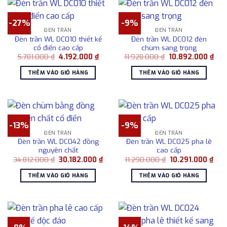
-27%
-9%
ĐÈN TRẦN
ĐÈN TRẦN
Đèn trần WL DC010 thiết kế
Đèn trần WL DC012 đèn
cổ điển cao cấp
chùm sang trọng
Giá
Giá
Giá
Giá
5.781.000
₫
4.192.000
₫
11.928.000
₫
10.892.000
₫
gốc
hiện
gốc
hiện
là:
tại
là:
tại
THÊM VÀO GIỎ HÀNG
THÊM VÀO GIỎ HÀNG
5.781.000 ₫.
là:
11.928.000 ₫.
là:
4.192.000 ₫.
10.8
-13%
-9%
ĐÈN TRẦN
ĐÈN TRẦN
Đèn trần WL DC042 đồng
Đèn trần WL DC025 pha lê
nguyên chất
cao cấp
Giá
Giá
Giá
Giá
34.812.000
₫
30.182.000
₫
11.290.000
₫
10.291.000
₫
gốc
hiện
gốc
hiện
là:
tại
là:
tại
THÊM VÀO GIỎ HÀNG
THÊM VÀO GIỎ HÀNG
34.812.000 ₫.
là:
11.290.000 ₫.
là:
30.182.000 ₫.
10.2