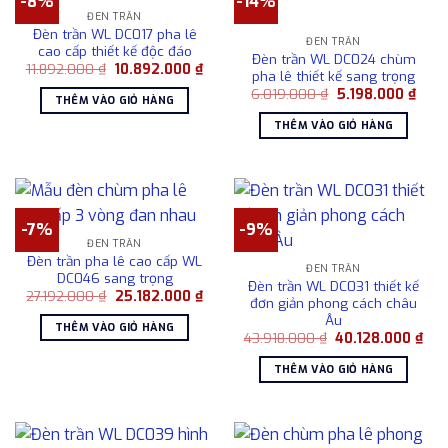
-8%
-14%
ĐÈN TRẦN
Đèn trần WL DC017 pha lê
ĐÈN TRẦN
cao cấp thiết kế độc đáo
Đèn trần WL DC024 chùm
Giá
Giá
11.892.000
₫
10.892.000
₫
pha lê thiết kế sang trọng
gốc
hiện
Giá
Giá
là:
tại
6.019.000
₫
5.198.000
₫
THÊM VÀO GIỎ HÀNG
gốc
hiện
11.892.000 ₫.
là:
là:
tại
10.892.000 ₫.
THÊM VÀO GIỎ HÀNG
6.019.000 ₫.
là:
5.198
-7%
-9%
ĐÈN TRẦN
Đèn trần pha lê cao cấp WL
ĐÈN TRẦN
DC046 sang trọng
Đèn trần WL DC031 thiết kế
Giá
Giá
27.192.000
₫
25.182.000
₫
đơn giản phong cách châu
gốc
hiện
Âu
là:
tại
THÊM VÀO GIỎ HÀNG
27.192.000 ₫.
là:
Giá
Giá
43.918.000
₫
40.128.000
₫
25.182.000 ₫.
gốc
hiệ
là:
tại
THÊM VÀO GIỎ HÀNG
43.918.000 ₫.
là:
40.