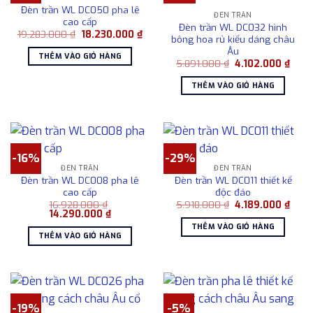
Đèn trần WL DC050 pha lê
ĐÈN TRẦN
cao cấp
Đèn trần WL DC032 hình
Giá
Giá
19.283.000
₫
18.230.000
₫
bông hoa rủ kiểu dáng châu
gốc
hiện
Âu
là:
tại
THÊM VÀO GIỎ HÀNG
19.283.000 ₫.
là:
Giá
Giá
5.891.000
₫
4.102.000
₫
18.230.000 ₫.
gốc
hiện
là:
tại
THÊM VÀO GIỎ HÀNG
5.891.000 ₫.
là:
4.102
-16%
-29%
ĐÈN TRẦN
ĐÈN TRẦN
Đèn trần WL DC008 pha lê
Đèn trần WL DC011 thiết kế
cao cấp
độc đáo
Giá
Giá
16.928.000
₫
5.918.000
₫
4.189.000
₫
Giá
Giá
gốc
hiện
14.290.000
₫
gốc
hiện
là:
tại
THÊM VÀO GIỎ HÀNG
là:
tại
5.918.000 ₫.
là:
THÊM VÀO GIỎ HÀNG
16.928.000 ₫.
là:
4.189
14.290.000 ₫.
-19%
-5%