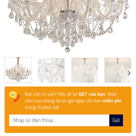
Bạn cần tư vấn? Hãy để lại
SĐT của bạn
, nhân
viên của chúng tôi sẽ gọi ngay cho bạn
miễn phí
trong 10 phút tới!