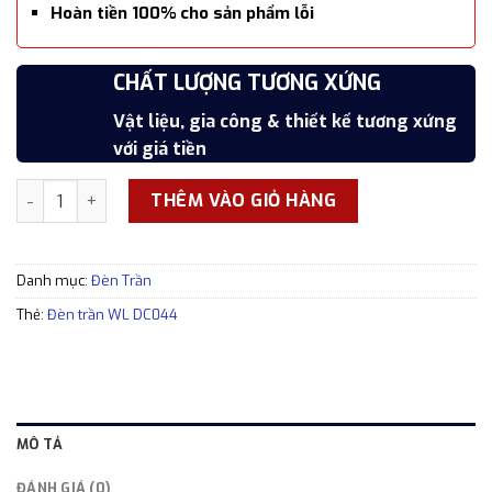
Hoàn tiền 100% cho sản phẩm lỗi
SẢN PHẨM CAO CẤP
CHẤT LƯỢNG TƯƠNG XỨNG
7 NGÀY ĐỔI TRẢ MIỄN PHÍ
HOÀN TIỀN SẢN PHẨM LỖI
Hoàn thiện cẩn thận, tỉ mỉ, xắc xảo
Vật liệu, gia công & thiết kế tương xứng
Đổi trả trong 7 ngày kể từ thời điểm nhận
Hoàn tiền 100% cho các sản phẩm lỗi
với giá tiền
hàng
Đèn trần WL DC044 pha lê cao cấp sang trọng số lượng
THÊM VÀO GIỎ HÀNG
Danh mục:
Đèn Trần
Thẻ:
Đèn trần WL DC044
MÔ TẢ
ĐÁNH GIÁ (0)