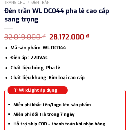
TRANG CHỦ
/
ĐÈN TRẦN
Đèn trần WL DC044 pha lê cao cấp
sang trọng
Giá
Giá
32.019.000
28.172.000
₫
₫
gốc
hiện
Mã sản phẩm: WL DC044
là:
tại
32.019.000 ₫.
là:
Điện áp : 220VAC
28.172.000 ₫
Chất liệu bóng: Pha lê
Chất liệu khung: Kim loại cao cấp
WiixLight áp dụng
Miễn phí khắc tên/logo lên sản phẩm
Miễn phí đổi trả trong 7 ngày
Hỗ trợ ship COD - thanh toán khi nhận hàng