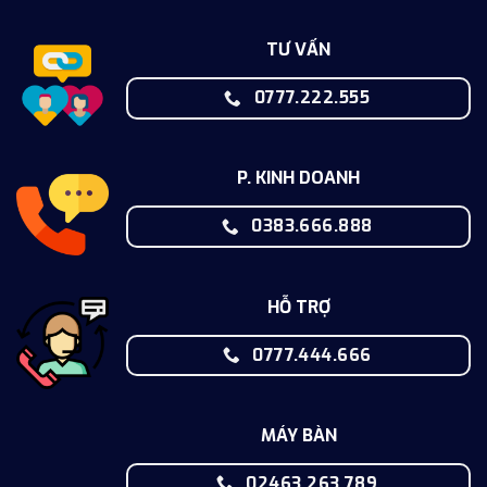
TƯ VẤN
0777.222.555
P. KINH DOANH
0383.666.888
HỖ TRỢ
0777.444.666
MÁY BÀN
02463.263.789