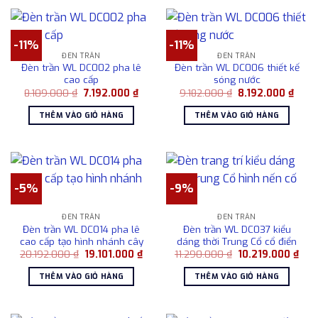
-11%
-11%
ĐÈN TRẦN
ĐÈN TRẦN
Đèn trần WL DC002 pha lê
Đèn trần WL DC006 thiết kế
cao cấp
sóng nước
Giá
Giá
Giá
Giá
8.109.000
₫
7.192.000
₫
9.182.000
₫
8.192.000
₫
gốc
hiện
gốc
hiện
là:
tại
là:
tại
THÊM VÀO GIỎ HÀNG
THÊM VÀO GIỎ HÀNG
8.109.000 ₫.
là:
9.182.000 ₫.
là:
7.192.000 ₫.
8.192
-5%
-9%
ĐÈN TRẦN
ĐÈN TRẦN
Đèn trần WL DC014 pha lê
Đèn trần WL DC037 kiểu
cao cấp tạo hình nhánh cây
dáng thời Trung Cổ cổ điển
Giá
Giá
Giá
Giá
20.192.000
₫
19.101.000
₫
11.290.000
₫
10.219.000
₫
gốc
hiện
gốc
hiện
là:
tại
là:
tại
THÊM VÀO GIỎ HÀNG
THÊM VÀO GIỎ HÀNG
20.192.000 ₫.
là:
11.290.000 ₫.
là:
19.101.000 ₫.
10.2