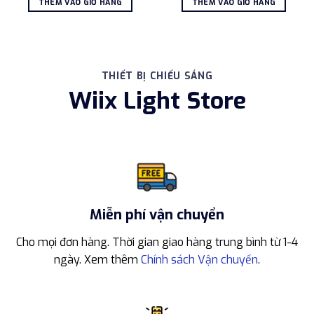
THÊM VÀO GIỎ HÀNG
THÊM VÀO GIỎ HÀNG
41.829.000 ₫.
là:
29.178.000 ₫.
là:
38.109.000 ₫.
26.1
THIẾT BỊ CHIẾU SÁNG
Wiix Light Store
Miễn phí vận chuyển
Cho mọi đơn hàng. Thời gian giao hàng trung bình từ 1-4
ngày. Xem thêm
Chính sách Vận chuyển
.