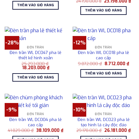
Giá
Giá
24.198.000
₫
23.198.000
₫
là:
tại
gốc
hiện
THÊM VÀO GIỎ HÀNG
35.912.000 ₫.
là:
là:
tại
THÊM VÀO GIỎ HÀNG
31.203.000 ₫.
24.198.000 ₫.
là:
23.1
-28%
-12%
ĐÈN TRẦN
ĐÈN TRẦN
Đèn trần WL DC047 pha lê
Đèn trần WL DC018 pha lê
thiết kế hình xoắn
cao cấp
Giá
Giá
25.293.000
₫
9.872.000
₫
8.712.000
₫
Giá
Giá
gốc
hiện
18.203.000
₫
gốc
hiện
là:
tại
THÊM VÀO GIỎ HÀNG
là:
tại
9.872.000 ₫.
là:
THÊM VÀO GIỎ HÀNG
25.293.000 ₫.
là:
8.712
18.203.000 ₫.
-9%
-10%
ĐÈN TRẦN
ĐÈN TRẦN
Đèn trần WL DC004 pha lê
Đèn trần WL DC023 pha lê
cao cấp
tạo hình lá cây độc đáo
Giá
Giá
Giá
Giá
41.829.000
₫
38.109.000
₫
29.178.000
₫
26.181.000
₫
gốc
hiện
gốc
hiện
là:
tại
là:
tại