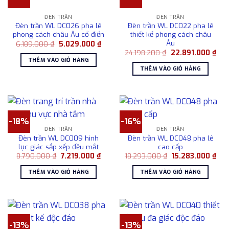
ĐÈN TRẦN
ĐÈN TRẦN
Đèn trần WL DC026 pha lê
Đèn trần WL DC022 pha lê
phong cách châu Âu cổ điển
thiết kế phong cách châu
Âu
Giá
Giá
6.189.000
₫
5.029.000
₫
gốc
hiện
Giá
Giá
24.198.200
₫
22.891.000
₫
là:
tại
gốc
hiện
THÊM VÀO GIỎ HÀNG
6.189.000 ₫.
là:
là:
tại
THÊM VÀO GIỎ HÀNG
5.029.000 ₫.
24.198.200 ₫.
là:
22.8
-18%
-16%
ĐÈN TRẦN
ĐÈN TRẦN
Đèn trần WL DC009 hình
Đèn trần WL DC048 pha lê
lục giác sắp xếp đều mắt
cao cấp
Giá
Giá
Giá
Giá
8.790.000
₫
7.219.000
₫
18.293.000
₫
15.283.000
₫
gốc
hiện
gốc
hiệ
là:
tại
là:
tại
THÊM VÀO GIỎ HÀNG
THÊM VÀO GIỎ HÀNG
8.790.000 ₫.
là:
18.293.000 ₫.
là:
7.219.000 ₫.
15.
-13%
-13%