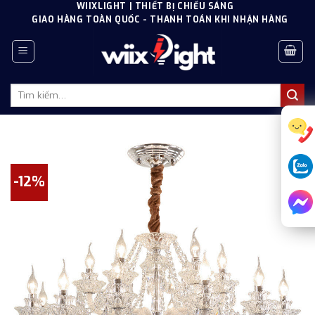
Skip
WIIXLIGHT | THIẾT BỊ CHIẾU SÁNG
GIAO HÀNG TOÀN QUỐC - THANH TOÁN KHI NHẬN HÀNG
to
content
Tìm
kiếm:
-12%