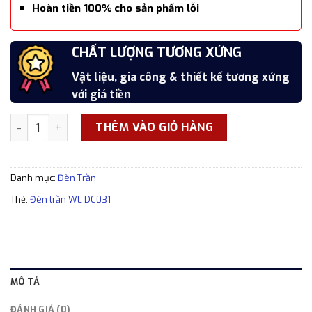
Hoàn tiền 100% cho sản phẩm lỗi
SẢN PHẨM CAO CẤP
CHẤT LƯỢNG TƯƠNG XỨNG
7 NGÀY ĐỔI TRẢ MIỄN PHÍ
HOÀN TIỀN SẢN PHẨM LỖI
Hoàn thiện cẩn thận, tỉ mỉ, xắc xảo
Vật liệu, gia công & thiết kế tương xứng
Đổi trả trong 7 ngày kể từ thời điểm nhận
Hoàn tiền 100% cho các sản phẩm lỗi
với giá tiền
hàng
Đèn trần WL DC031 thiết kế đơn giản phong cách châu Âu số
THÊM VÀO GIỎ HÀNG
Danh mục:
Đèn Trần
Thẻ:
Đèn trần WL DC031
MÔ TẢ
ĐÁNH GIÁ (0)