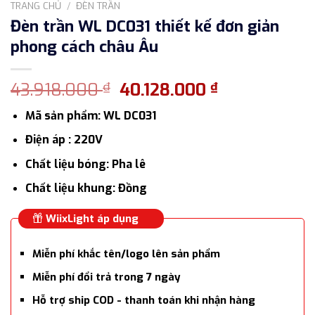
TRANG CHỦ
/
ĐÈN TRẦN
Đèn trần WL DC031 thiết kế đơn giản
phong cách châu Âu
Giá
Giá
43.918.000
40.128.000
₫
₫
gốc
hiện
Mã sản phẩm: WL DC031
là:
tại
43.918.000 ₫.
là:
Điện áp : 220V
40.128.000 ₫
Chất liệu bóng: Pha lê
Chất liệu khung: Đồng
WiixLight áp dụng
Miễn phí khắc tên/logo lên sản phẩm
Miễn phí đổi trả trong 7 ngày
Hỗ trợ ship COD - thanh toán khi nhận hàng