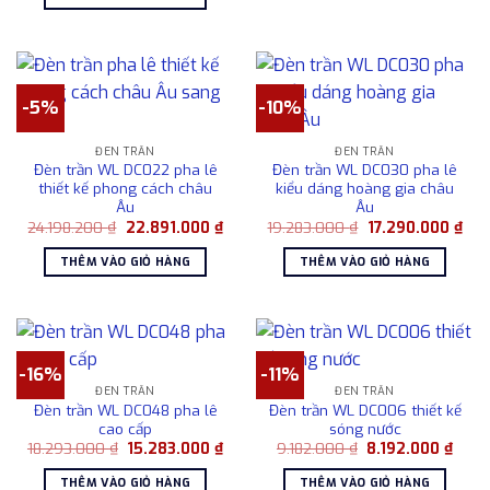
16.829.000 ₫.
là:
7.219
14.923.000 ₫.
-5%
-10%
ĐÈN TRẦN
ĐÈN TRẦN
Đèn trần WL DC022 pha lê
Đèn trần WL DC030 pha lê
thiết kế phong cách châu
kiểu dáng hoàng gia châu
Âu
Âu
Giá
Giá
Giá
Giá
24.198.200
₫
22.891.000
₫
19.283.000
₫
17.290.000
₫
gốc
hiện
gốc
hiện
là:
tại
là:
tại
THÊM VÀO GIỎ HÀNG
THÊM VÀO GIỎ HÀNG
24.198.200 ₫.
là:
19.283.000 ₫.
là:
22.891.000 ₫.
17.2
-16%
-11%
ĐÈN TRẦN
ĐÈN TRẦN
Đèn trần WL DC048 pha lê
Đèn trần WL DC006 thiết kế
cao cấp
sóng nước
Giá
Giá
Giá
Giá
18.293.000
₫
15.283.000
₫
9.182.000
₫
8.192.000
₫
gốc
hiện
gốc
hiện
là:
tại
là:
tại
THÊM VÀO GIỎ HÀNG
THÊM VÀO GIỎ HÀNG