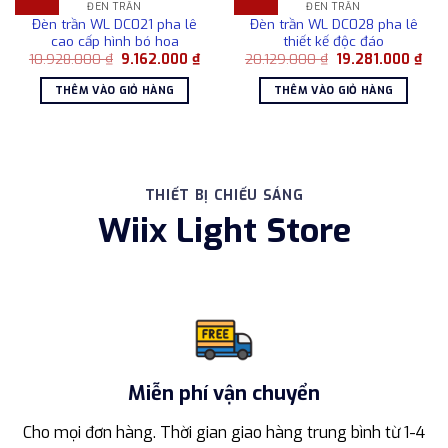
ĐÈN TRẦN
ĐÈN TRẦN
Đèn trần WL DC021 pha lê
Đèn trần WL DC028 pha lê
cao cấp hình bó hoa
thiết kế độc đáo
Giá
Giá
Giá
Giá
10.928.000
₫
9.162.000
₫
20.129.000
₫
19.281.000
₫
gốc
hiện
gốc
hiện
là:
tại
là:
tại
THÊM VÀO GIỎ HÀNG
THÊM VÀO GIỎ HÀNG
10.928.000 ₫.
là:
20.129.000 ₫.
là:
9.162.000 ₫.
19.2
THIẾT BỊ CHIẾU SÁNG
Wiix Light Store
Miễn phí vận chuyển
Cho mọi đơn hàng. Thời gian giao hàng trung bình từ 1-4