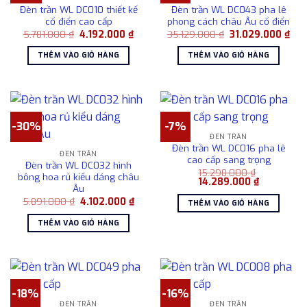
Đèn trần WL DC010 thiết kế
Đèn trần WL DC043 pha lê
cổ điển cao cấp
phong cách châu Âu cổ điển
Giá
Giá
Giá
Giá
5.781.000
₫
4.192.000
₫
35.129.000
₫
31.029.000
₫
gốc
hiện
gốc
hiệ
là:
tại
là:
tại
THÊM VÀO GIỎ HÀNG
THÊM VÀO GIỎ HÀNG
5.781.000 ₫.
là:
35.129.000 ₫.
là:
4.192.000 ₫.
31.
-30%
-7%
ĐÈN TRẦN
Đèn trần WL DC016 pha lê
ĐÈN TRẦN
cao cấp sang trọng
Đèn trần WL DC032 hình
15.298.000
₫
bông hoa rủ kiểu dáng châu
Giá
Giá
14.289.000
₫
Âu
gốc
hiện
là:
tại
Giá
Giá
5.891.000
₫
4.102.000
₫
THÊM VÀO GIỎ HÀNG
15.298.000 ₫.
là:
gốc
hiện
14.289.000
là:
tại
THÊM VÀO GIỎ HÀNG
5.891.000 ₫.
là:
4.102.000 ₫.
-18%
-16%
ĐÈN TRẦN
ĐÈN TRẦN