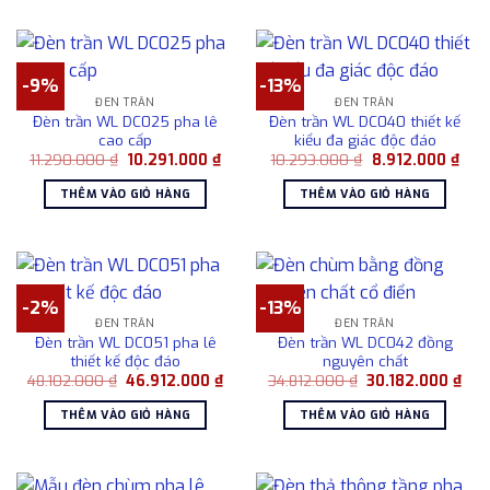
-9%
-13%
ĐÈN TRẦN
ĐÈN TRẦN
Đèn trần WL DC025 pha lê
Đèn trần WL DC040 thiết kế
cao cấp
kiểu đa giác độc đáo
Giá
Giá
Giá
Giá
11.290.000
₫
10.291.000
₫
10.293.000
₫
8.912.000
₫
gốc
hiện
gốc
hiện
là:
tại
là:
tại
THÊM VÀO GIỎ HÀNG
THÊM VÀO GIỎ HÀNG
11.290.000 ₫.
là:
10.293.000 ₫.
là:
10.291.000 ₫.
8.91
-2%
-13%
ĐÈN TRẦN
ĐÈN TRẦN
Đèn trần WL DC051 pha lê
Đèn trần WL DC042 đồng
thiết kế độc đáo
nguyên chất
Giá
Giá
Giá
Giá
48.102.000
₫
46.912.000
₫
34.812.000
₫
30.182.000
₫
gốc
hiện
gốc
hiện
là:
tại
là:
tại
THÊM VÀO GIỎ HÀNG
THÊM VÀO GIỎ HÀNG
48.102.000 ₫.
là:
34.812.000 ₫.
là:
46.912.000 ₫.
30.1