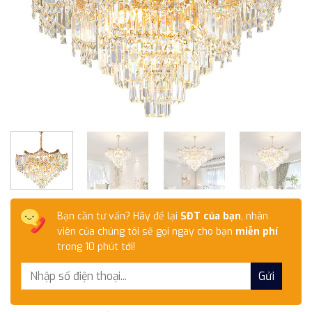
Bạn cần tư vấn? Hãy để lại
SĐT của bạn
, nhân
viên của chúng tôi sẽ gọi ngay cho bạn
miễn phí
trong 10 phút tới!