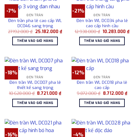
-7%
-21%
ĐÈN TRẦN
ĐÈN TRẦN
Đèn trần pha lê cao cấp WL
Đèn trần WL DC034 pha lê
DC046 sang trọng
cao cấp hình cầu
Giá
Giá
Giá
Giá
27.192.000
₫
25.182.000
₫
12.938.000
₫
10.283.000
₫
gốc
hiện
gốc
hiệ
là:
tại
là:
tại
THÊM VÀO GIỎ HÀNG
THÊM VÀO GIỎ HÀNG
27.192.000 ₫.
là:
12.938.000 ₫.
là:
25.182.000 ₫.
10.
-18%
-12%
ĐÈN TRẦN
ĐÈN TRẦN
Đèn trần WL DC007 pha lê
Đèn trần WL DC018 pha lê
thiết kế sang trọng
cao cấp
Giá
Giá
Giá
Giá
10.628.000
₫
8.721.000
₫
9.872.000
₫
8.712.000
₫
gốc
hiện
gốc
hiện
là:
tại
là:
tại
THÊM VÀO GIỎ HÀNG
THÊM VÀO GIỎ HÀNG
10.628.000 ₫.
là:
9.872.000 ₫.
là:
8.721.000 ₫.
8.712
-16%
-4%