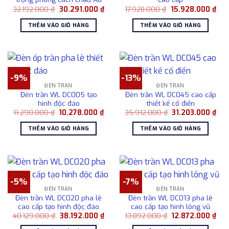
Giá
Giá
Giá
Giá
32.192.000
₫
30.291.000
₫
17.928.000
₫
15.928.000
₫
gốc
hiện
gốc
hiện
là:
tại
là:
tại
THÊM VÀO GIỎ HÀNG
THÊM VÀO GIỎ HÀNG
32.192.000 ₫.
là:
17.928.000 ₫.
là:
30.291.000 ₫.
15.
-9%
-13%
ĐÈN TRẦN
ĐÈN TRẦN
Đèn trần WL DC005 tạo
Đèn trần WL DC045 cao cấp
hình độc đáo
thiết kế cổ điển
Giá
Giá
Giá
Giá
11.290.000
₫
10.278.000
₫
35.912.000
₫
31.203.000
₫
gốc
hiện
gốc
hiệ
là:
tại
là:
tại
THÊM VÀO GIỎ HÀNG
THÊM VÀO GIỎ HÀNG
11.290.000 ₫.
là:
35.912.000 ₫.
là:
10.278.000 ₫.
31.
-5%
-7%
ĐÈN TRẦN
ĐÈN TRẦN
Đèn trần WL DC020 pha lê
Đèn trần WL DC013 pha lê
cao cấp tạo hình độc đáo
cao cấp tạo hình lông vũ
Giá
Giá
Giá
Giá
40.129.000
₫
38.192.000
₫
13.892.000
₫
12.872.000
₫
gốc
hiện
gốc
hiệ
là:
tại
là:
tại