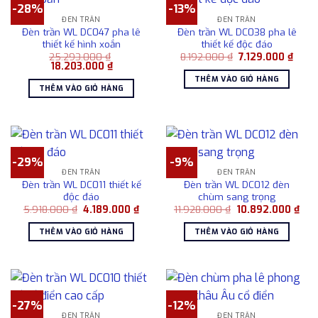
-28%
-13%
ĐÈN TRẦN
ĐÈN TRẦN
Đèn trần WL DC047 pha lê
Đèn trần WL DC038 pha lê
thiết kế hình xoắn
thiết kế độc đáo
Giá
Giá
25.293.000
₫
8.192.000
₫
7.129.000
₫
Giá
Giá
gốc
hiện
18.203.000
₫
gốc
hiện
là:
tại
THÊM VÀO GIỎ HÀNG
là:
tại
8.192.000 ₫.
là:
THÊM VÀO GIỎ HÀNG
25.293.000 ₫.
là:
7.129
18.203.000 ₫.
-29%
-9%
ĐÈN TRẦN
ĐÈN TRẦN
Đèn trần WL DC011 thiết kế
Đèn trần WL DC012 đèn
độc đáo
chùm sang trọng
Giá
Giá
Giá
Giá
5.918.000
₫
4.189.000
₫
11.928.000
₫
10.892.000
₫
gốc
hiện
gốc
hiện
là:
tại
là:
tại
THÊM VÀO GIỎ HÀNG
THÊM VÀO GIỎ HÀNG
5.918.000 ₫.
là:
11.928.000 ₫.
là:
4.189.000 ₫.
10.8
-27%
-12%
ĐÈN TRẦN
ĐÈN TRẦN