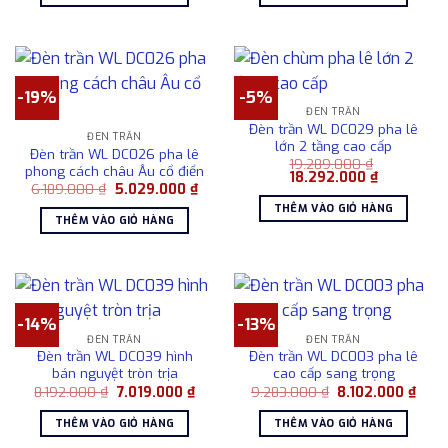
18.293.000 ₫.
là:
9.182.000 ₫.
là:
15.283.000 ₫.
8.192
-19%
-5%
ĐÈN TRẦN
Đèn trần WL DC029 pha lê
ĐÈN TRẦN
lớn 2 tầng cao cấp
Đèn trần WL DC026 pha lê
19.289.000
₫
phong cách châu Âu cổ điển
Giá
Giá
18.292.000
₫
Giá
Giá
6.189.000
₫
5.029.000
₫
gốc
hiện
gốc
hiện
là:
tại
THÊM VÀO GIỎ HÀNG
là:
tại
19.289.000 ₫.
là:
THÊM VÀO GIỎ HÀNG
6.189.000 ₫.
là:
18.292.000
5.029.000 ₫.
-14%
-13%
ĐÈN TRẦN
ĐÈN TRẦN
Đèn trần WL DC039 hình
Đèn trần WL DC003 pha lê
bán nguyệt tròn trịa
cao cấp sang trọng
Giá
Giá
Giá
Giá
8.192.000
₫
7.019.000
₫
9.283.000
₫
8.102.000
₫
gốc
hiện
gốc
hiện
là:
tại
là:
tại
THÊM VÀO GIỎ HÀNG
THÊM VÀO GIỎ HÀNG
8.192.000 ₫.
là:
9.283.000 ₫.
là:
7.019.000 ₫.
8.102