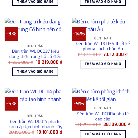
THÊM VÀO GIỎ HÀNG
THÊM VÀO GIỎ HÀNG
40.129.000 ₫.
là:
13.892.000 ₫.
là:
38.192.000 ₫.
12.8
-9%
-14%
ĐÈN TRẦN
Đèn trần WL DC035 thiết kế
ĐÈN TRẦN
phong cách châu Âu
Đèn trần WL DC037 kiểu
Giá
Giá
8.192.000
₫
7.012.000
₫
dáng thời Trung Cổ cổ điển
gốc
hiện
Giá
Giá
11.290.000
₫
10.219.000
₫
là:
tại
THÊM VÀO GIỎ HÀNG
gốc
hiện
8.192.000 ₫.
là:
là:
tại
7.012
THÊM VÀO GIỎ HÀNG
11.290.000 ₫.
là:
10.219.000 ₫.
-5%
-9%
ĐÈN TRẦN
Đèn trần WL DC004 pha lê
ĐÈN TRẦN
cao cấp
Đèn trần WL DC014 pha lê
Giá
Giá
41.829.000
₫
38.109.000
₫
cao cấp tạo hình nhánh cây
gốc
hiện
Giá
Giá
20.192.000
₫
19.101.000
₫
là:
tại
THÊM VÀO GIỎ HÀNG
gốc
hiện
41.829.000 ₫.
là: