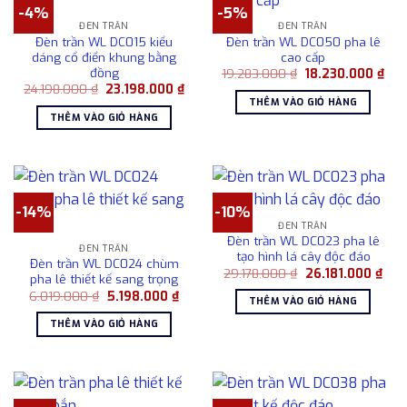
-4%
-5%
ĐÈN TRẦN
ĐÈN TRẦN
Đèn trần WL DC015 kiểu
Đèn trần WL DC050 pha lê
dáng cổ điển khung bằng
cao cấp
đồng
Giá
Giá
19.283.000
₫
18.230.000
₫
gốc
hiệ
Giá
Giá
24.198.000
₫
23.198.000
₫
là:
tại
gốc
hiện
THÊM VÀO GIỎ HÀNG
19.283.000 ₫.
là:
là:
tại
THÊM VÀO GIỎ HÀNG
18.
24.198.000 ₫.
là:
23.198.000 ₫.
-14%
-10%
ĐÈN TRẦN
Đèn trần WL DC023 pha lê
ĐÈN TRẦN
tạo hình lá cây độc đáo
Đèn trần WL DC024 chùm
Giá
Giá
29.178.000
₫
26.181.000
₫
pha lê thiết kế sang trọng
gốc
hiện
Giá
Giá
6.019.000
₫
5.198.000
₫
là:
tại
THÊM VÀO GIỎ HÀNG
gốc
hiện
29.178.000 ₫.
là:
là:
tại
26.1
THÊM VÀO GIỎ HÀNG
6.019.000 ₫.
là:
5.198.000 ₫.