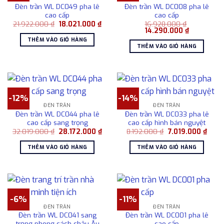
Đèn trần WL DC049 pha lê
Đèn trần WL DC008 pha lê
cao cấp
cao cấp
Giá
Giá
21.922.000
₫
18.021.000
₫
16.928.000
₫
gốc
hiện
Giá
Giá
14.290.000
₫
là:
tại
gốc
hiện
THÊM VÀO GIỎ HÀNG
21.922.000 ₫.
là:
là:
tại
THÊM VÀO GIỎ HÀNG
18.021.000 ₫.
16.928.000 ₫.
là:
14.290.000
-12%
-14%
ĐÈN TRẦN
ĐÈN TRẦN
Đèn trần WL DC044 pha lê
Đèn trần WL DC033 pha lê
cao cấp sang trọng
cao cấp hình bán nguyệt
Giá
Giá
Giá
Giá
32.019.000
₫
28.172.000
₫
8.192.000
₫
7.019.000
₫
gốc
hiện
gốc
hiện
là:
tại
là:
tại
THÊM VÀO GIỎ HÀNG
THÊM VÀO GIỎ HÀNG
32.019.000 ₫.
là:
8.192.000 ₫.
là:
28.172.000 ₫.
7.019
-6%
-11%
ĐÈN TRẦN
ĐÈN TRẦN
Đèn trần WL DC041 sang
Đèn trần WL DC001 pha lê
trọng phong cách châu Âu
cao cấp