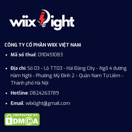
CÔNG TY CỔ PHẦN WIIX VIỆT NAM
Mã số thuế
: 0110451083
Địa chỉ
: Số 03 - Lô TT03 - Hải Đăng City - Ngõ 4 đường
Hàm Nghi - Phường Mỹ Đình 2 - Quận Nam Từ Liêm -
Thành phố Hà Nội
Hotline
:
0824263789
Email
: wiixlight@gmail.com