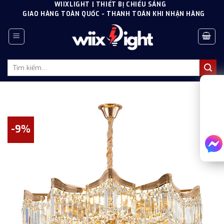
Skip
WIIXLIGHT | THIẾT BỊ CHIẾU SÁNG
GIAO HÀNG TOÀN QUỐC - THANH TOÁN KHI NHẬN HÀNG
to
content
Tìm
kiếm:
-9%