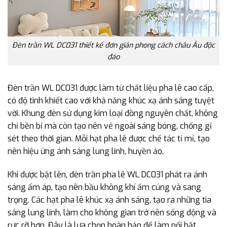
Đèn trần WL DC031 thiết kế đơn giản phong cách châu Âu độc
đáo
Đèn trần WL DC031 được làm từ chất liệu pha lê cao cấp,
có độ tinh khiết cao với khả năng khúc xạ ánh sáng tuyệt
vời. Khung đèn sử dụng kim loại đồng nguyên chất, không
chỉ bền bỉ mà còn tạo nên vẻ ngoài sáng bóng, chống gỉ
sét theo thời gian. Mỗi hạt pha lê được chế tác tỉ mỉ, tạo
nên hiệu ứng ánh sáng lung linh, huyền ảo.
Khi được bật lên, đèn trần pha lê WL DC031 phát ra ánh
sáng ấm áp, tạo nên bầu không khí ấm cúng và sang
trọng. Các hạt pha lê khúc xạ ánh sáng, tạo ra những tia
sáng lung linh, làm cho không gian trở nên sống động và
rực rỡ hơn. Đây là lựa chọn hoàn hảo để làm nổi bật