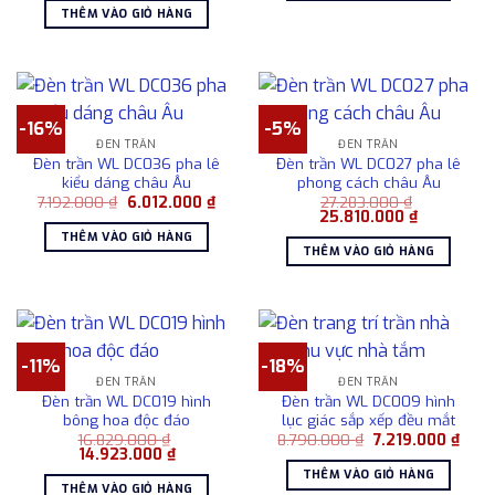
là:
tại
38.1
THÊM VÀO GIỎ HÀNG
20.192.000 ₫.
là:
19.101.000 ₫.
-16%
-5%
ĐÈN TRẦN
ĐÈN TRẦN
Đèn trần WL DC036 pha lê
Đèn trần WL DC027 pha lê
kiểu dáng châu Âu
phong cách châu Âu
Giá
Giá
7.192.000
₫
6.012.000
₫
27.283.000
₫
gốc
hiện
Giá
Giá
25.810.000
₫
là:
tại
gốc
hiện
THÊM VÀO GIỎ HÀNG
7.192.000 ₫.
là:
là:
tại
THÊM VÀO GIỎ HÀNG
6.012.000 ₫.
27.283.000 ₫.
là:
25.810.000
-11%
-18%
ĐÈN TRẦN
ĐÈN TRẦN
Đèn trần WL DC019 hình
Đèn trần WL DC009 hình
bông hoa độc đáo
lục giác sắp xếp đều mắt
Giá
Giá
16.829.000
₫
8.790.000
₫
7.219.000
₫
Giá
Giá
gốc
hiện
14.923.000
₫
gốc
hiện
là:
tại
THÊM VÀO GIỎ HÀNG
là:
tại
8.790.000 ₫.
là:
THÊM VÀO GIỎ HÀNG