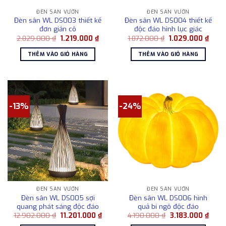
ĐÈN SÂN VƯỜN
ĐÈN SÂN VƯỜN
Đèn sân WL DS003 thiết kế
Đèn sân WL DS004 thiết kế
đơn giản cô
độc đáo hình lục giác
Giá
Giá
Giá
Giá
2.829.000
₫
1.219.000
₫
1.872.000
₫
1.029.000
₫
gốc
hiện
gốc
hiện
là:
tại
là:
tại
THÊM VÀO GIỎ HÀNG
THÊM VÀO GIỎ HÀNG
2.829.000 ₫.
là:
1.872.000 ₫.
là:
1.219.000 ₫.
1.029
-13%
-24%
ĐÈN SÂN VƯỜN
ĐÈN SÂN VƯỜN
Đèn sân WL DS005 sợi
Đèn sân WL DS006 hình
quang phát sáng độc đáo
quả bí ngô độc đáo
Giá
Giá
Giá
Giá
12.902.000
₫
11.201.000
₫
4.190.000
₫
3.183.000
₫
gốc
hiện
gốc
hiện