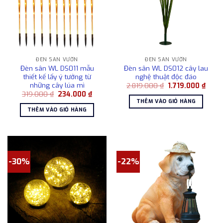
ĐÈN SÂN VƯỜN
ĐÈN SÂN VƯỜN
Đèn sân WL DS011 mẫu
Đèn sân WL DS012 cây lau
thiết kế lấy ý tưởng từ
nghệ thuật độc đáo
những cây lúa mì
Giá
Giá
2.819.000
₫
1.719.000
₫
gốc
hiện
Giá
Giá
319.000
₫
234.000
₫
là:
tại
gốc
hiện
THÊM VÀO GIỎ HÀNG
2.819.000 ₫.
là:
là:
tại
THÊM VÀO GIỎ HÀNG
1.719
319.000 ₫.
là:
234.000 ₫.
-30%
-22%