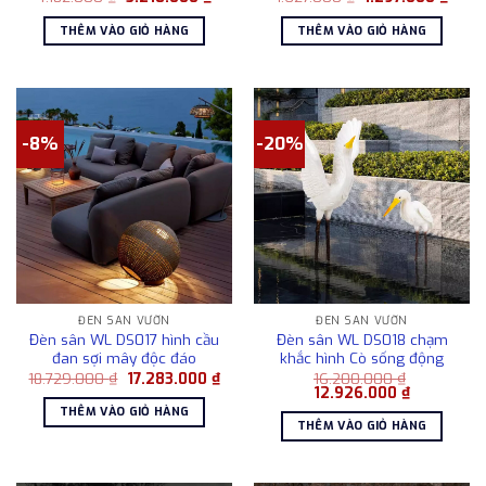
gốc
hiện
gốc
hiện
là:
tại
là:
tại
THÊM VÀO GIỎ HÀNG
THÊM VÀO GIỎ HÀNG
4.182.000 ₫.
là:
1.627.000 ₫.
là:
3.218.000 ₫.
1.297
-8%
-20%
ĐÈN SÂN VƯỜN
ĐÈN SÂN VƯỜN
Đèn sân WL DS017 hình cầu
Đèn sân WL DS018 chạm
đan sợi mây độc đáo
khắc hình Cò sống động
Giá
Giá
18.729.000
₫
17.283.000
₫
16.200.000
₫
gốc
hiện
Giá
Giá
12.926.000
₫
là:
tại
gốc
hiện
THÊM VÀO GIỎ HÀNG
18.729.000 ₫.
là:
là:
tại
THÊM VÀO GIỎ HÀNG
17.283.000 ₫.
16.200.000 ₫.
là:
12.926.000