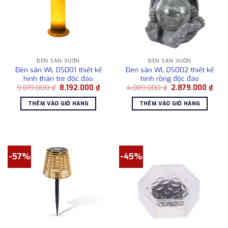
ĐÈN SÂN VƯỜN
ĐÈN SÂN VƯỜN
Đèn sân WL DS001 thiết kế
Đèn sân WL DS002 thiết kế
hình thân tre độc đáo
hình rồng độc đáo
Giá
Giá
Giá
Giá
9.819.000
₫
8.192.000
₫
4.089.000
₫
2.879.000
₫
gốc
hiện
gốc
hiện
là:
tại
là:
tại
THÊM VÀO GIỎ HÀNG
THÊM VÀO GIỎ HÀNG
9.819.000 ₫.
là:
4.089.000 ₫.
là:
8.192.000 ₫.
2.87
-57%
-45%