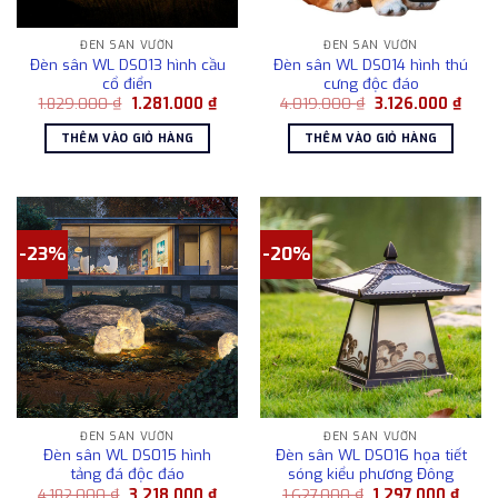
ĐÈN SÂN VƯỜN
ĐÈN SÂN VƯỜN
Đèn sân WL DS013 hình cầu
Đèn sân WL DS014 hình thú
cổ điển
cưng độc đáo
Giá
Giá
Giá
Giá
1.829.000
₫
1.281.000
₫
4.019.000
₫
3.126.000
₫
gốc
hiện
gốc
hiện
là:
tại
là:
tại
THÊM VÀO GIỎ HÀNG
THÊM VÀO GIỎ HÀNG
1.829.000 ₫.
là:
4.019.000 ₫.
là:
1.281.000 ₫.
3.126
-23%
-20%
ĐÈN SÂN VƯỜN
ĐÈN SÂN VƯỜN
Đèn sân WL DS015 hình
Đèn sân WL DS016 họa tiết
tảng đá độc đáo
sóng kiểu phương Đông
Giá
Giá
Giá
Giá
4.182.000
₫
3.218.000
₫
1.627.000
₫
1.297.000
₫