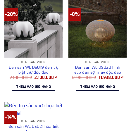
-20%
-8%
ĐÈN SÂN VƯỜN
ĐÈN SÂN VƯỜN
Đèn sân WL DS019 đèn trụ
Đèn sân WL DS020 hình
biệt thự độc đáo
elip đan sợi mây độc đáo
Giá
Giá
Giá
Giá
2.610.000
₫
2.100.000
₫
12.982.000
₫
11.938.000
₫
gốc
hiện
gốc
hiện
là:
tại
là:
tại
THÊM VÀO GIỎ HÀNG
THÊM VÀO GIỎ HÀNG
2.610.000 ₫.
là:
12.982.000 ₫.
là:
2.100.000 ₫.
11.9
-14%
ĐÈN SÂN VƯỜN
Đèn sân WL DS021 họa tiết