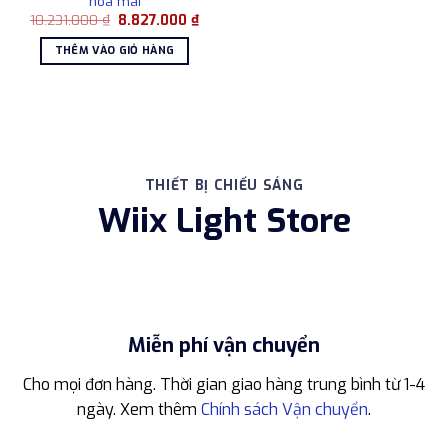
hoa mai
Giá
Giá
10.231.000
₫
8.827.000
₫
gốc
hiện
là:
tại
THÊM VÀO GIỎ HÀNG
10.231.000 ₫.
là:
8.827.000 ₫.
THIẾT BỊ CHIẾU SÁNG
Wiix Light Store
Miễn phí vận chuyển
Cho mọi đơn hàng. Thời gian giao hàng trung bình từ 1-4
ngày. Xem thêm
Chính sách Vận chuyển
.