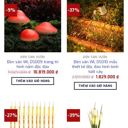
-9%
-37%
ĐÈN SÂN VƯỜN
ĐÈN SÂN VƯỜN
Đèn sân WL DS009 trang trí
Đèn sân WL DS010 mẫu
hình nấm độc đáo
thiết kế độc đáo hình bình
tưới cây
Giá
Giá
11.829.000
₫
10.819.000
₫
gốc
hiện
Giá
Giá
2.891.000
₫
1.829.000
₫
là:
tại
gốc
hiện
THÊM VÀO GIỎ HÀNG
11.829.000 ₫.
là:
là:
tại
THÊM VÀO GIỎ HÀNG
10.819.000 ₫.
2.891.000 ₫.
là:
1.829
-27%
-39%