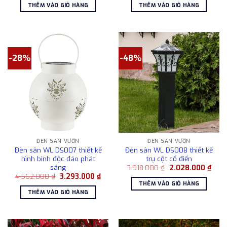
là:
tại
là:
tại
THÊM VÀO GIỎ HÀNG
THÊM VÀO GIỎ HÀNG
12.902.000 ₫.
là:
4.190.000 ₫.
là:
11.201.000 ₫.
3.183
-28%
-48%
ĐÈN SÂN VƯỜN
ĐÈN SÂN VƯỜN
Đèn sân WL DS007 thiết kế
Đèn sân WL DS008 thiết kế
hình bình độc đáo phát
trụ cột cổ điển
sáng
Giá
Giá
3.918.000
₫
2.028.000
₫
gốc
hiện
Giá
Giá
4.562.000
₫
3.293.000
₫
là:
tại
gốc
hiện
THÊM VÀO GIỎ HÀNG
3.918.000 ₫.
là:
là:
tại
THÊM VÀO GIỎ HÀNG
2.02
4.562.000 ₫.
là:
3.293.000 ₫.