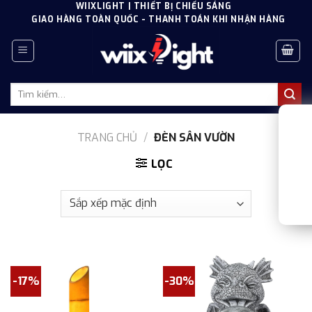
Skip
WIIXLIGHT | THIẾT BỊ CHIẾU SÁNG
GIAO HÀNG TOÀN QUỐC - THANH TOÁN KHI NHẬN HÀNG
to
content
Tìm
kiếm:
TRANG CHỦ
/
ĐÈN SÂN VƯỜN
LỌC
-17%
-30%