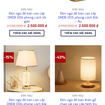
ĐÈN NGỦ
ĐÈN NGỦ
Đèn ngủ để bàn cao cấp
Đèn ngủ để bàn cao cấp
DNDB 004 phong cách tối
DNDB 005 phong cách Bắc
giản
– Âu
Giá
Giá
Giá
Giá
2.950.000
₫
2.500.000
₫
2.950.000
₫
2.500.000
₫
gốc
hiện
gốc
hiện
là:
tại
là:
tại
THÊM VÀO GIỎ HÀNG
THÊM VÀO GIỎ HÀNG
2.950.000 ₫.
là:
2.950.000 ₫.
là:
2.500.000 ₫.
2.50
-15%
-43%
ĐÈN NGỦ
ĐÈN NGỦ
Đèn ngủ để bàn cao cấp
Đèn ngủ để bàn thân gỗ
DNDB 006 phong cách Bắc
chao vải cao cấp hình trụ