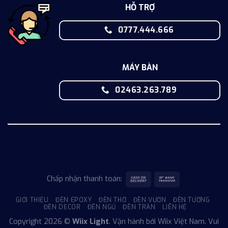
HỖ TRỢ
0777.444.666
MÁY BÀN
02463.263.789
Chấp nhận thanh toán:
GIỚI THIỆU
ĐÈN EPOXY
ĐÈN THỜ
ĐÈN VƯỜN
ĐÈN TƯỜNG
ĐÈN DECOR
ĐÈN NGỦ
ĐÈN TRẦN
LIÊN HỆ
Copyright 2026 ©
Wiix Light
. Vận hành bởi Wiix Việt Nam. Vui