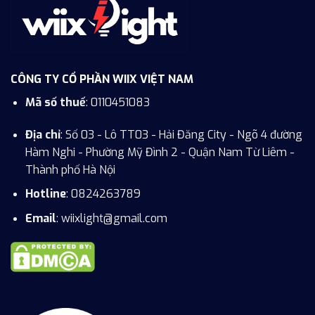
CÔNG TY CỔ PHẦN WIIX VIỆT NAM
Mã số thuế
: 0110451083
Địa chỉ
: Số 03 - Lô TT03 - Hải Đăng City - Ngõ 4 đường
Hàm Nghi - Phường Mỹ Đình 2 - Quận Nam Từ Liêm -
Thành phố Hà Nội
Hotline
:
0824263789
Email
: wiixlight@gmail.com