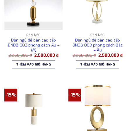
ĐÈN NGỦ
ĐÈN NGỦ
Đèn ngủ để bàn cao cấp
Đèn ngủ để bàn cao cấp
DNDB 002 phong cách Âu –
DNDB 003 phong cách Bắc
Mỹ
– Âu
Giá
Giá
Giá
Giá
2.950.000
₫
2.500.000
₫
2.950.000
₫
2.500.000
₫
gốc
hiện
gốc
hiện
là:
tại
là:
tại
THÊM VÀO GIỎ HÀNG
THÊM VÀO GIỎ HÀNG
2.950.000 ₫.
là:
2.950.000 ₫.
là:
2.500.000 ₫.
2.50
-15%
-15%