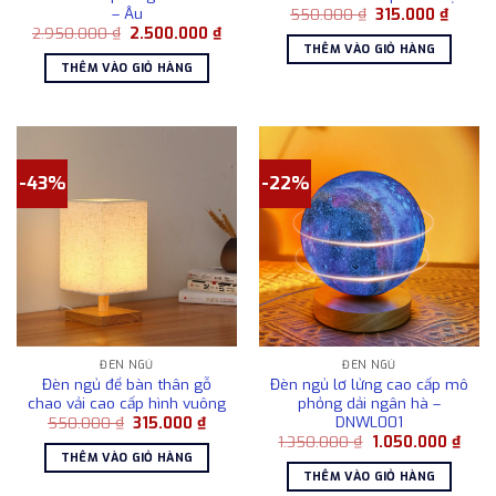
– Âu
Giá
Giá
550.000
₫
315.000
₫
gốc
hiện
Giá
Giá
2.950.000
₫
2.500.000
₫
là:
tại
gốc
hiện
THÊM VÀO GIỎ HÀNG
550.000 ₫.
là:
là:
tại
THÊM VÀO GIỎ HÀNG
315.00
2.950.000 ₫.
là:
2.500.000 ₫.
-43%
-22%
ĐÈN NGỦ
ĐÈN NGỦ
Đèn ngủ để bàn thân gỗ
Đèn ngủ lơ lửng cao cấp mô
chao vải cao cấp hình vuông
phỏng dải ngân hà –
DNWL001
Giá
Giá
550.000
₫
315.000
₫
gốc
hiện
Giá
Giá
1.350.000
₫
1.050.000
₫
là:
tại
gốc
hiện
THÊM VÀO GIỎ HÀNG
550.000 ₫.
là:
là:
tại
THÊM VÀO GIỎ HÀNG
315.000 ₫.
1.350.000 ₫.
là: