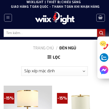
Skip
WIIXLIGHT | THIẾT BỊ CHIẾU SÁNG
GIAO HÀNG TOÀN QUỐC - THANH TOÁN KHI NHẬN HÀNG
to
content
Tìm
kiếm:
TRANG CHỦ
/
ĐÈN NGỦ
LỌC
-15%
-15%