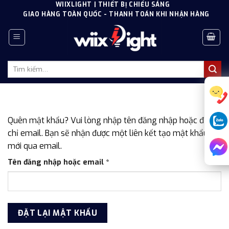
Skip
WIIXLIGHT | THIẾT BỊ CHIẾU SÁNG
GIAO HÀNG TOÀN QUỐC - THANH TOÁN KHI NHẬN HÀNG
to
content
Tìm
kiếm:
Quên mật khẩu? Vui lòng nhập tên đăng nhập hoặc địa
chỉ email. Bạn sẽ nhận được một liên kết tạo mật khẩu
mới qua email.
Bắt
Tên đăng nhập hoặc email
*
buộc
ĐẶT LẠI MẬT KHẨU