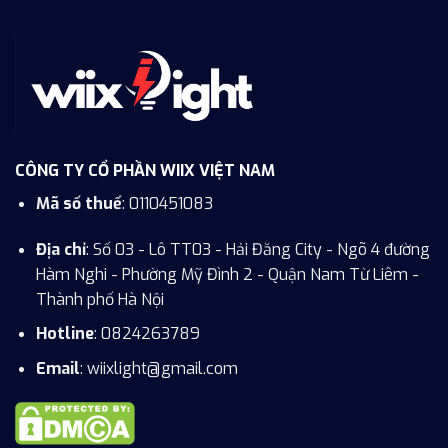
CÔNG TY CỔ PHẦN WIIX VIỆT NAM
Mã số thuế
: 0110451083
Địa chỉ
: Số 03 - Lô TT03 - Hải Đăng City - Ngõ 4 đường
Hàm Nghi - Phường Mỹ Đình 2 - Quận Nam Từ Liêm -
Thành phố Hà Nội
Hotline
:
0824263789
Email
: wiixlight@gmail.com