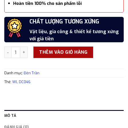
Hoàn tiền 100% cho sản phẩm lỗi
SẢN PHẨM CAO CẤP
CHẤT LƯỢNG TƯƠNG XỨNG
7 NGÀY ĐỔI TRẢ MIỄN PHÍ
HOÀN TIỀN SẢN PHẨM LỖI
Hoàn thiện cẩn thận, tỉ mỉ, xắc xảo
Vật liệu, gia công & thiết kế tương xứng
Đổi trả trong 7 ngày kể từ thời điểm nhận
Hoàn tiền 100% cho các sản phẩm lỗi
với giá tiền
hàng
Đèn trần pha lê cao cấp WL DC046 sang trọng số lượng
THÊM VÀO GIỎ HÀNG
Danh mục:
Đèn Trần
Thẻ:
WL DC046
MÔ TẢ
ĐÁNH GIÁ (0)