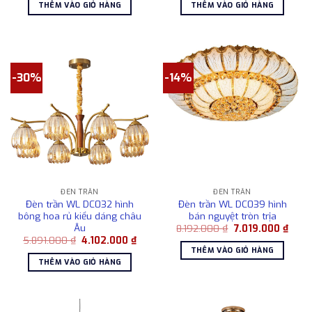
là:
tại
là:
tại
THÊM VÀO GIỎ HÀNG
THÊM VÀO GIỎ HÀNG
9.182.000 ₫.
là:
21.922.000 ₫.
là:
8.192.000 ₫.
18.0
-30%
-14%
ĐÈN TRẦN
ĐÈN TRẦN
Đèn trần WL DC032 hình
Đèn trần WL DC039 hình
bông hoa rủ kiểu dáng châu
bán nguyệt tròn trịa
Âu
Giá
Giá
8.192.000
₫
7.019.000
₫
gốc
hiện
Giá
Giá
5.891.000
₫
4.102.000
₫
là:
tại
gốc
hiện
THÊM VÀO GIỎ HÀNG
8.192.000 ₫.
là:
là:
tại
THÊM VÀO GIỎ HÀNG
7.019
5.891.000 ₫.
là:
4.102.000 ₫.