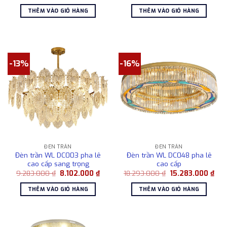
gốc
hiện
gốc
hiện
là:
tại
là:
tại
THÊM VÀO GIỎ HÀNG
THÊM VÀO GIỎ HÀNG
16.829.000 ₫.
là:
27.283.000 ₫.
là:
14.923.000 ₫.
25.810.000
-13%
-16%
ĐÈN TRẦN
ĐÈN TRẦN
Đèn trần WL DC003 pha lê
Đèn trần WL DC048 pha lê
cao cấp sang trọng
cao cấp
Giá
Giá
Giá
Giá
9.283.000
₫
8.102.000
₫
18.293.000
₫
15.283.000
₫
gốc
hiện
gốc
hiệ
là:
tại
là:
tại
THÊM VÀO GIỎ HÀNG
THÊM VÀO GIỎ HÀNG
9.283.000 ₫.
là:
18.293.000 ₫.
là:
8.102.000 ₫.
15.