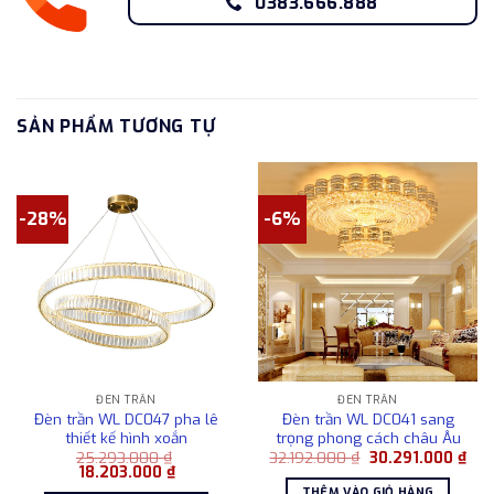
0383.666.888
SẢN PHẨM TƯƠNG TỰ
-28%
-6%
ĐÈN TRẦN
ĐÈN TRẦN
Đèn trần WL DC047 pha lê
Đèn trần WL DC041 sang
thiết kế hình xoắn
trọng phong cách châu Âu
Giá
Giá
25.293.000
₫
32.192.000
₫
30.291.000
₫
Giá
Giá
gốc
hiện
18.203.000
₫
gốc
hiện
là:
tại
THÊM VÀO GIỎ HÀNG