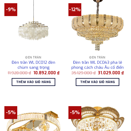
-9%
-12%
ĐÈN TRẦN
ĐÈN TRẦN
Đèn trần WL DC012 đèn
Đèn trần WL DC043 pha lê
chùm sang trọng
phong cách châu Âu cổ điển
Giá
Giá
Giá
Giá
11.928.000
₫
10.892.000
₫
35.129.000
₫
31.029.000
₫
gốc
hiện
gốc
hiệ
là:
tại
là:
tại
THÊM VÀO GIỎ HÀNG
THÊM VÀO GIỎ HÀNG
11.928.000 ₫.
là:
35.129.000 ₫.
là:
10.892.000 ₫.
31.
-5%
-5%