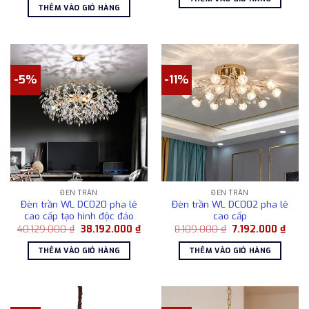
là:
tại
32.192.000 ₫.
là:
THÊM VÀO GIỎ HÀNG
25.293.000 ₫.
là:
30.
18.203.000 ₫.
-5%
-11%
ĐÈN TRẦN
ĐÈN TRẦN
Đèn trần WL DC020 pha lê
Đèn trần WL DC002 pha lê
cao cấp tạo hình độc đáo
cao cấp
Giá
Giá
Giá
Giá
40.129.000
₫
38.192.000
₫
8.109.000
₫
7.192.000
₫
gốc
hiện
gốc
hiện
là:
tại
là:
tại
THÊM VÀO GIỎ HÀNG
THÊM VÀO GIỎ HÀNG
40.129.000 ₫.
là:
8.109.000 ₫.
là:
38.192.000 ₫.
7.192