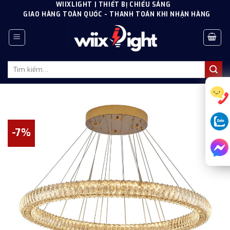
Skip
WIIXLIGHT | THIẾT BỊ CHIẾU SÁNG
GIAO HÀNG TOÀN QUỐC - THANH TOÁN KHI NHẬN HÀNG
to
content
Tìm
kiếm:
-7%