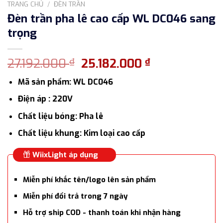
TRANG CHỦ
/
ĐÈN TRẦN
Đèn trần pha lê cao cấp WL DC046 sang
trọng
Giá
Giá
27.192.000
25.182.000
₫
₫
gốc
hiện
Mã sản phẩm: WL DC046
là:
tại
27.192.000 ₫.
là:
Điện áp : 220V
25.182.000 ₫
Chất liệu bóng: Pha lê
Chất liệu khung: Kim loại cao cấp
WiixLight áp dụng
Miễn phí khắc tên/logo lên sản phẩm
Miễn phí đổi trả trong 7 ngày
Hỗ trợ ship COD - thanh toán khi nhận hàng