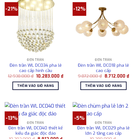
-21%
-12%
ĐÈN TRẦN
ĐÈN TRẦN
Đèn trần WL DC034 pha lê
Đèn trần WL DC018 pha lê
cao cấp hình cầu
cao cấp
Giá
Giá
Giá
Giá
12.938.000
₫
10.283.000
₫
9.872.000
₫
8.712.000
₫
gốc
hiện
gốc
hiện
là:
tại
là:
tại
THÊM VÀO GIỎ HÀNG
THÊM VÀO GIỎ HÀNG
12.938.000 ₫.
là:
9.872.000 ₫.
là:
10.283.000 ₫.
8.712
-13%
-5%
ĐÈN TRẦN
ĐÈN TRẦN
Đèn trần WL DC040 thiết kế
Đèn trần WL DC029 pha lê
kiểu đa giác độc đáo
lớn 2 tầng cao cấp
Giá
Giá
10.293.000
₫
8.912.000
₫
19.289.000
₫