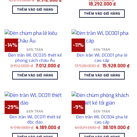
gốc
hiện
Giá
Giá
18.292.000
₫
là:
tại
gốc
hiện
THÊM VÀO GIỎ HÀNG
10.293.000 ₫.
là:
là:
tại
THÊM VÀO GIỎ HÀNG
8.912.000 ₫.
19.289.000 ₫.
là:
18.292.000
-14%
-11%
ĐÈN TRẦN
ĐÈN TRẦN
Đèn trần WL DC035 thiết kế
Đèn trần WL DC001 pha lê
phong cách châu Âu
cao cấp
Giá
Giá
Giá
Giá
8.192.000
₫
7.012.000
₫
17.928.000
₫
15.928.000
₫
gốc
hiện
gốc
hiện
là:
tại
là:
tại
THÊM VÀO GIỎ HÀNG
THÊM VÀO GIỎ HÀNG
8.192.000 ₫.
là:
17.928.000 ₫.
là:
7.012.000 ₫.
15.
-29%
-9%
ĐÈN TRẦN
ĐÈN TRẦN
Đèn trần WL DC011 thiết kế
Đèn trần WL DC004 pha lê
độc đáo
cao cấp
Giá
Giá
Giá
Giá
5.918.000
₫
4.189.000
₫
41.829.000
₫
38.109.000
₫
gốc
hiện
gốc
hiện
là:
tại
là:
tại