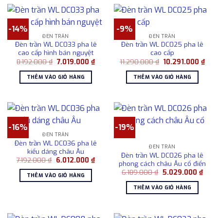
-14%
-9%
ĐÈN TRẦN
ĐÈN TRẦN
Đèn trần WL DC033 pha lê
Đèn trần WL DC025 pha lê
cao cấp hình bán nguyệt
cao cấp
Giá
Giá
Giá
Giá
8.192.000
₫
7.019.000
₫
11.290.000
₫
10.291.000
₫
gốc
hiện
gốc
hiện
là:
tại
là:
tại
THÊM VÀO GIỎ HÀNG
THÊM VÀO GIỎ HÀNG
8.192.000 ₫.
là:
11.290.000 ₫.
là:
7.019.000 ₫.
10.2
-16%
-19%
ĐÈN TRẦN
Đèn trần WL DC036 pha lê
ĐÈN TRẦN
kiểu dáng châu Âu
Đèn trần WL DC026 pha lê
Giá
Giá
7.192.000
₫
6.012.000
₫
phong cách châu Âu cổ điển
gốc
hiện
Giá
Giá
là:
tại
6.189.000
₫
5.029.000
₫
THÊM VÀO GIỎ HÀNG
gốc
hiện
7.192.000 ₫.
là:
là:
tại
6.012.000 ₫.
THÊM VÀO GIỎ HÀNG
6.189.000 ₫.
là:
5.02