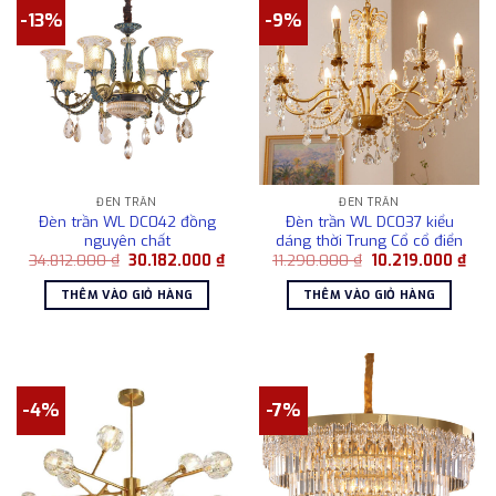
-13%
-9%
ĐÈN TRẦN
ĐÈN TRẦN
Đèn trần WL DC042 đồng
Đèn trần WL DC037 kiểu
nguyên chất
dáng thời Trung Cổ cổ điển
Giá
Giá
Giá
Giá
34.812.000
₫
30.182.000
₫
11.290.000
₫
10.219.000
₫
gốc
hiện
gốc
hiện
là:
tại
là:
tại
THÊM VÀO GIỎ HÀNG
THÊM VÀO GIỎ HÀNG
34.812.000 ₫.
là:
11.290.000 ₫.
là:
30.182.000 ₫.
10.2
-4%
-7%