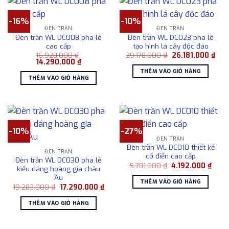
-16%
-10%
ĐÈN TRẦN
ĐÈN TRẦN
Đèn trần WL DC008 pha lê
Đèn trần WL DC023 pha lê
cao cấp
tạo hình lá cây độc đáo
Giá
Giá
16.928.000
₫
29.178.000
₫
26.181.000
₫
Giá
Giá
gốc
hiện
14.290.000
₫
gốc
hiện
là:
tại
THÊM VÀO GIỎ HÀNG
là:
tại
29.178.000 ₫.
là:
THÊM VÀO GIỎ HÀNG
16.928.000 ₫.
là:
26.1
14.290.000 ₫.
-10%
-27%
ĐÈN TRẦN
Đèn trần WL DC010 thiết kế
ĐÈN TRẦN
cổ điển cao cấp
Đèn trần WL DC030 pha lê
Giá
Giá
5.781.000
₫
4.192.000
₫
kiểu dáng hoàng gia châu
gốc
hiện
Âu
là:
tại
THÊM VÀO GIỎ HÀNG
5.781.000 ₫.
là:
Giá
Giá
19.283.000
₫
17.290.000
₫
4.192
gốc
hiện
là:
tại
THÊM VÀO GIỎ HÀNG
19.283.000 ₫.
là:
17.290.000 ₫.