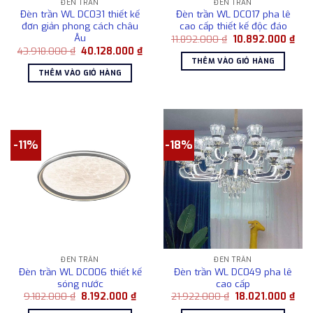
ĐÈN TRẦN
ĐÈN TRẦN
Đèn trần WL DC031 thiết kế
Đèn trần WL DC017 pha lê
đơn giản phong cách châu
cao cấp thiết kế độc đáo
Âu
Giá
Giá
11.892.000
₫
10.892.000
₫
gốc
hiện
Giá
Giá
43.918.000
₫
40.128.000
₫
là:
tại
gốc
hiện
THÊM VÀO GIỎ HÀNG
11.892.000 ₫.
là:
là:
tại
THÊM VÀO GIỎ HÀNG
10.8
43.918.000 ₫.
là:
40.128.000 ₫.
-11%
-18%
ĐÈN TRẦN
ĐÈN TRẦN
Đèn trần WL DC006 thiết kế
Đèn trần WL DC049 pha lê
sóng nước
cao cấp
Giá
Giá
Giá
Giá
9.182.000
₫
8.192.000
₫
21.922.000
₫
18.021.000
₫
gốc
hiện
gốc
hiện