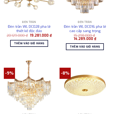
ĐÈN TRẦN
ĐÈN TRẦN
Đèn trần WL DC028 pha lê
Đèn trần WL DC016 pha lê
thiết kế độc đáo
cao cấp sang trọng
Giá
Giá
20.129.000
₫
19.281.000
₫
15.298.000
₫
gốc
hiện
Giá
Giá
14.289.000
₫
là:
tại
gốc
hiện
THÊM VÀO GIỎ HÀNG
20.129.000 ₫.
là:
là:
tại
THÊM VÀO GIỎ HÀNG
19.281.000 ₫.
15.298.000 ₫.
là:
14.289.000
-9%
-8%