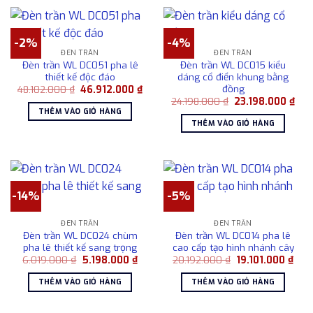
-2%
-4%
ĐÈN TRẦN
ĐÈN TRẦN
Đèn trần WL DC051 pha lê
Đèn trần WL DC015 kiểu
thiết kế độc đáo
dáng cổ điển khung bằng
đồng
Giá
Giá
48.102.000
₫
46.912.000
₫
gốc
hiện
Giá
Giá
24.198.000
₫
23.198.000
₫
là:
tại
gốc
hiện
THÊM VÀO GIỎ HÀNG
48.102.000 ₫.
là:
là:
tại
THÊM VÀO GIỎ HÀNG
46.912.000 ₫.
24.198.000 ₫.
là:
23.1
-14%
-5%
ĐÈN TRẦN
ĐÈN TRẦN
Đèn trần WL DC024 chùm
Đèn trần WL DC014 pha lê
pha lê thiết kế sang trọng
cao cấp tạo hình nhánh cây
Giá
Giá
Giá
Giá
6.019.000
₫
5.198.000
₫
20.192.000
₫
19.101.000
₫
gốc
hiện
gốc
hiện
là:
tại
là:
tại
THÊM VÀO GIỎ HÀNG
THÊM VÀO GIỎ HÀNG
6.019.000 ₫.
là:
20.192.000 ₫.
là:
5.198.000 ₫.
19.1