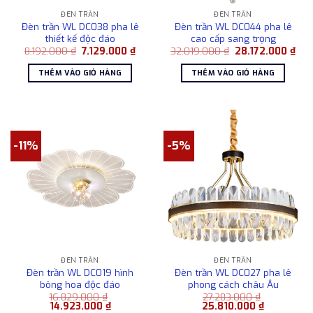
ĐÈN TRẦN
ĐÈN TRẦN
Đèn trần WL DC038 pha lê
Đèn trần WL DC044 pha lê
thiết kế độc đáo
cao cấp sang trọng
Giá
Giá
Giá
Giá
8.192.000
₫
7.129.000
₫
32.019.000
₫
28.172.000
₫
gốc
hiện
gốc
hiệ
là:
tại
là:
tại
THÊM VÀO GIỎ HÀNG
THÊM VÀO GIỎ HÀNG
8.192.000 ₫.
là:
32.019.000 ₫.
là:
7.129.000 ₫.
28.1
-11%
-5%
ĐÈN TRẦN
ĐÈN TRẦN
Đèn trần WL DC019 hình
Đèn trần WL DC027 pha lê
bông hoa độc đáo
phong cách châu Âu
16.829.000
₫
27.283.000
₫
Giá
Giá
Giá
Giá
14.923.000
₫
25.810.000
₫