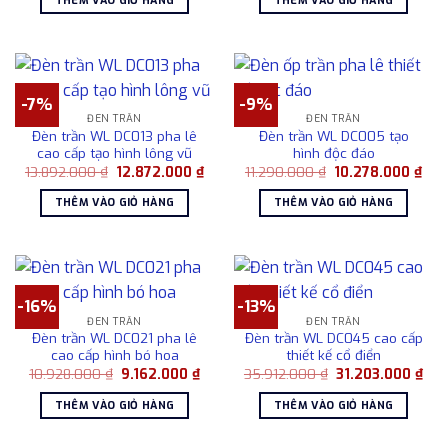
THÊM VÀO GIỎ HÀNG
THÊM VÀO GIỎ HÀNG
5.918.000 ₫.
là:
41.829.000 ₫.
là:
4.189.000 ₫.
38.1
-7%
-9%
ĐÈN TRẦN
ĐÈN TRẦN
Đèn trần WL DC013 pha lê
Đèn trần WL DC005 tạo
cao cấp tạo hình lông vũ
hình độc đáo
Giá
Giá
Giá
Giá
13.892.000
₫
12.872.000
₫
11.290.000
₫
10.278.000
₫
gốc
hiện
gốc
hiện
là:
tại
là:
tại
THÊM VÀO GIỎ HÀNG
THÊM VÀO GIỎ HÀNG
13.892.000 ₫.
là:
11.290.000 ₫.
là:
12.872.000 ₫.
10.2
-16%
-13%
ĐÈN TRẦN
ĐÈN TRẦN
Đèn trần WL DC021 pha lê
Đèn trần WL DC045 cao cấp
cao cấp hình bó hoa
thiết kế cổ điển
Giá
Giá
Giá
Giá
10.928.000
₫
9.162.000
₫
35.912.000
₫
31.203.000
₫
gốc
hiện
gốc
hiệ
là:
tại
là:
tại
THÊM VÀO GIỎ HÀNG
THÊM VÀO GIỎ HÀNG
10.928.000 ₫.
là:
35.912.000 ₫.
là:
9.162.000 ₫.
31.