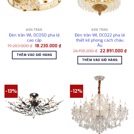
ĐÈN TRẦN
ĐÈN TRẦN
Đèn trần WL DC050 pha lê
Đèn trần WL DC022 pha lê
cao cấp
thiết kế phong cách châu
Âu
Giá
Giá
19.283.000
₫
18.230.000
₫
gốc
hiện
Giá
Giá
24.198.200
₫
22.891.000
₫
là:
tại
gốc
hiện
THÊM VÀO GIỎ HÀNG
19.283.000 ₫.
là:
là:
tại
THÊM VÀO GIỎ HÀNG
18.230.000 ₫.
24.198.200 ₫.
là:
22.8
-13%
-12%