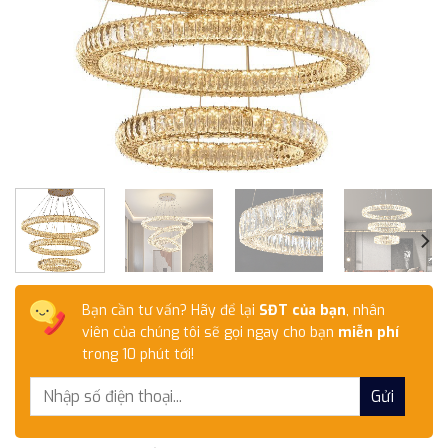
Bạn cần tư vấn? Hãy để lại
SĐT của bạn
, nhân
viên của chúng tôi sẽ gọi ngay cho bạn
miễn phí
trong 10 phút tới!