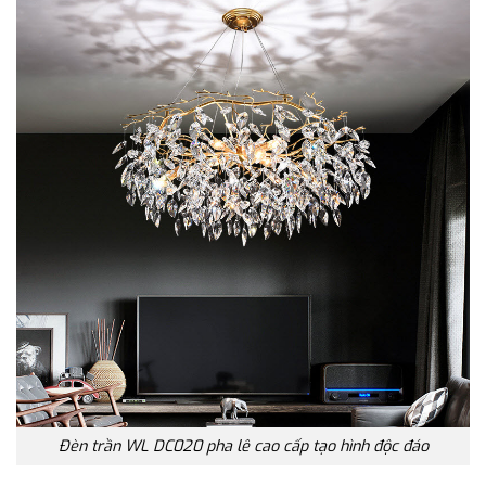
Đèn trần WL DC020 pha lê cao cấp tạo hình độc đáo