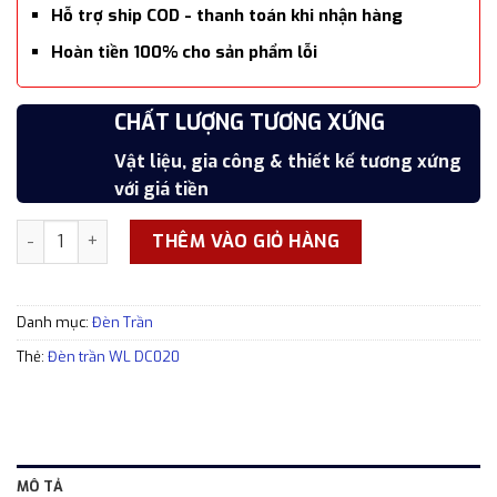
Hỗ trợ ship COD - thanh toán khi nhận hàng
Hoàn tiền 100% cho sản phẩm lỗi
SẢN PHẨM CAO CẤP
CHẤT LƯỢNG TƯƠNG XỨNG
7 NGÀY ĐỔI TRẢ MIỄN PHÍ
HOÀN TIỀN SẢN PHẨM LỖI
Hoàn thiện cẩn thận, tỉ mỉ, xắc xảo
Vật liệu, gia công & thiết kế tương xứng
Đổi trả trong 7 ngày kể từ thời điểm nhận
Hoàn tiền 100% cho các sản phẩm lỗi
với giá tiền
hàng
Đèn trần WL DC020 pha lê cao cấp tạo hình độc đáo số lượn
THÊM VÀO GIỎ HÀNG
Danh mục:
Đèn Trần
Thẻ:
Đèn trần WL DC020
MÔ TẢ