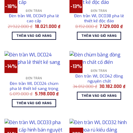
-18%
-13%
ĐÈN TRẦN
ĐÈN TRẦN
Đèn trần WL DC049 pha lê
Đèn trần WL DC038 pha lê
cao cấp
thiết kế độc đáo
Giá
Giá
Giá
Giá
21.922.000
₫
18.021.000
₫
8.192.000
₫
7.129.000
₫
gốc
hiện
gốc
hiện
là:
tại
là:
tại
THÊM VÀO GIỎ HÀNG
THÊM VÀO GIỎ HÀNG
21.922.000 ₫.
là:
8.192.000 ₫.
là:
18.021.000 ₫.
7.129
-14%
-13%
ĐÈN TRẦN
Đèn trần WL DC042 đồng
ĐÈN TRẦN
nguyên chất
Đèn trần WL DC024 chùm
Giá
Giá
34.812.000
₫
30.182.000
₫
pha lê thiết kế sang trọng
gốc
hiện
Giá
Giá
6.019.000
₫
5.198.000
₫
là:
tại
THÊM VÀO GIỎ HÀNG
gốc
hiện
34.812.000 ₫.
là:
là:
tại
30.1
THÊM VÀO GIỎ HÀNG
6.019.000 ₫.
là:
5.198.000 ₫.