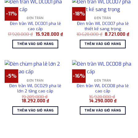
-11%
-18%
ĐÈN TRẦN
ĐÈN TRẦN
Đèn trần WL DC001 pha lê
Đèn trần WL DC007 pha lê
cao cấp
thiết kế sang trọng
Giá
Giá
Giá
Giá
17.928.000
₫
15.928.000
₫
10.628.000
₫
8.721.000
₫
gốc
hiện
gốc
hiện
là:
tại
là:
tại
THÊM VÀO GIỎ HÀNG
THÊM VÀO GIỎ HÀNG
17.928.000 ₫.
là:
10.628.000 ₫.
là:
15.928.000 ₫.
8.72
-5%
-16%
ĐÈN TRẦN
ĐÈN TRẦN
Đèn trần WL DC029 pha lê
Đèn trần WL DC008 pha lê
lớn 2 tầng cao cấp
cao cấp
19.289.000
₫
16.928.000
₫
Giá
Giá
Giá
Giá
18.292.000
₫
14.290.000
₫
gốc
hiện
gốc
hiện
là:
tại
là:
tại
THÊM VÀO GIỎ HÀNG
THÊM VÀO GIỎ HÀNG
19.289.000 ₫.
là:
16.928.000 ₫.
là:
18.292.000 ₫.
14.290.000