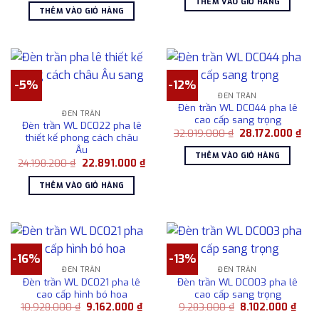
THÊM VÀO GIỎ HÀNG
là:
tại
41.829.000 ₫.
là:
THÊM VÀO GIỎ HÀNG
27.283.000 ₫.
là:
38.1
25.810.000 ₫.
-5%
-12%
ĐÈN TRẦN
Đèn trần WL DC044 pha lê
ĐÈN TRẦN
cao cấp sang trọng
Đèn trần WL DC022 pha lê
Giá
Giá
32.019.000
₫
28.172.000
₫
thiết kế phong cách châu
gốc
hiệ
Âu
là:
tại
THÊM VÀO GIỎ HÀNG
32.019.000 ₫.
là:
Giá
Giá
24.198.200
₫
22.891.000
₫
28.1
gốc
hiện
là:
tại
THÊM VÀO GIỎ HÀNG
24.198.200 ₫.
là:
22.891.000 ₫.
-16%
-13%
ĐÈN TRẦN
ĐÈN TRẦN
Đèn trần WL DC021 pha lê
Đèn trần WL DC003 pha lê
cao cấp hình bó hoa
cao cấp sang trọng
Giá
Giá
Giá
Giá
10.928.000
₫
9.162.000
₫
9.283.000
₫
8.102.000
₫
gốc
hiện
gốc
hiện