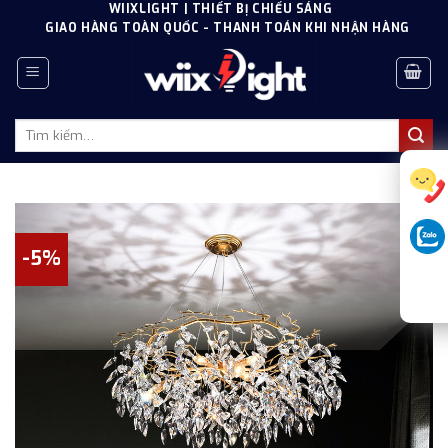
Skip
WIIXLIGHT | THIẾT BỊ CHIẾU SÁNG
GIAO HÀNG TOÀN QUỐC - THANH TOÁN KHI NHẬN HÀNG
to
content
Tìm
kiếm:
-5%