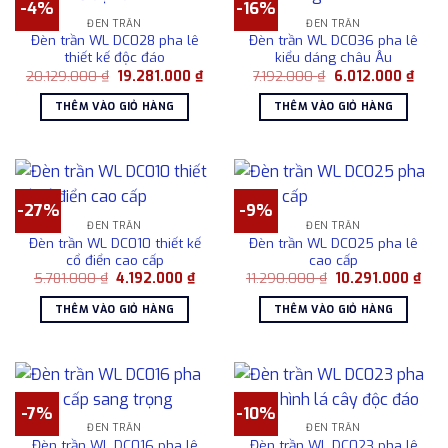
-4%
-16%
ĐÈN TRẦN
ĐÈN TRẦN
Đèn trần WL DC028 pha lê
Đèn trần WL DC036 pha lê
thiết kế độc đáo
kiểu dáng châu Âu
Giá
Giá
Giá
Giá
20.129.000
₫
19.281.000
₫
7.192.000
₫
6.012.000
₫
gốc
hiện
gốc
hiện
là:
tại
là:
tại
THÊM VÀO GIỎ HÀNG
THÊM VÀO GIỎ HÀNG
20.129.000 ₫.
là:
7.192.000 ₫.
là:
19.281.000 ₫.
6.012
-27%
-9%
ĐÈN TRẦN
ĐÈN TRẦN
Đèn trần WL DC010 thiết kế
Đèn trần WL DC025 pha lê
cổ điển cao cấp
cao cấp
Giá
Giá
Giá
Giá
5.781.000
₫
4.192.000
₫
11.290.000
₫
10.291.000
₫
gốc
hiện
gốc
hiện
là:
tại
là:
tại
THÊM VÀO GIỎ HÀNG
THÊM VÀO GIỎ HÀNG
5.781.000 ₫.
là:
11.290.000 ₫.
là:
4.192.000 ₫.
10.2
-7%
-10%
ĐÈN TRẦN
ĐÈN TRẦN
Đèn trần WL DC016 pha lê
Đèn trần WL DC023 pha lê