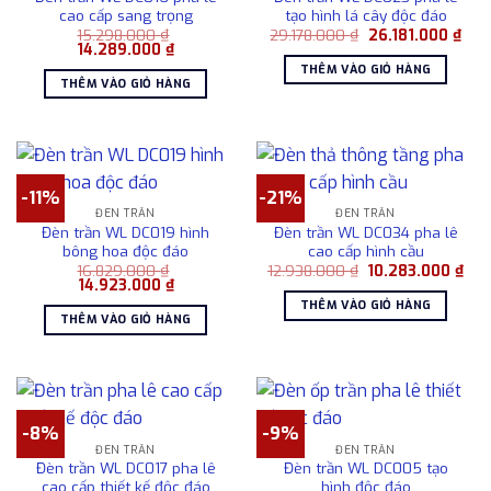
cao cấp sang trọng
tạo hình lá cây độc đáo
Giá
Giá
15.298.000
₫
29.178.000
₫
26.181.000
₫
Giá
Giá
gốc
hiện
14.289.000
₫
gốc
hiện
là:
tại
THÊM VÀO GIỎ HÀNG
là:
tại
29.178.000 ₫.
là:
THÊM VÀO GIỎ HÀNG
15.298.000 ₫.
là:
26.1
14.289.000 ₫.
-11%
-21%
ĐÈN TRẦN
ĐÈN TRẦN
Đèn trần WL DC019 hình
Đèn trần WL DC034 pha lê
bông hoa độc đáo
cao cấp hình cầu
Giá
Giá
16.829.000
₫
12.938.000
₫
10.283.000
₫
Giá
Giá
gốc
hiệ
14.923.000
₫
gốc
hiện
là:
tại
THÊM VÀO GIỎ HÀNG
là:
tại
12.938.000 ₫.
là:
THÊM VÀO GIỎ HÀNG
16.829.000 ₫.
là:
10.
14.923.000 ₫.
-8%
-9%
ĐÈN TRẦN
ĐÈN TRẦN
Đèn trần WL DC017 pha lê
Đèn trần WL DC005 tạo
cao cấp thiết kế độc đáo
hình độc đáo