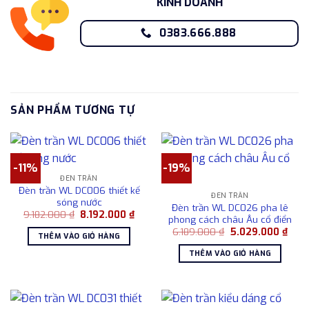
KINH DOANH
0383.666.888
SẢN PHẨM TƯƠNG TỰ
-11%
-19%
ĐÈN TRẦN
Đèn trần WL DC006 thiết kế
ĐÈN TRẦN
sóng nước
Đèn trần WL DC026 pha lê
Giá
Giá
9.182.000
₫
8.192.000
₫
phong cách châu Âu cổ điển
gốc
hiện
Giá
Giá
là:
tại
6.189.000
₫
5.029.000
₫
THÊM VÀO GIỎ HÀNG
gốc
hiện
9.182.000 ₫.
là:
là:
tại
8.192.000 ₫.
THÊM VÀO GIỎ HÀNG
6.189.000 ₫.
là:
5.02