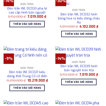
-14%
-30%
ĐÈN TRẦN
Đèn trần WL DC033 pha lê
ĐÈN TRẦN
cao cấp hình bán nguyệt
Đèn trần WL DC032 hình
Giá
Giá
8.192.000
₫
7.019.000
₫
bông hoa rủ kiểu dáng châu
gốc
hiện
Âu
là:
tại
THÊM VÀO GIỎ HÀNG
8.192.000 ₫.
là:
Giá
Giá
5.891.000
₫
4.102.000
₫
7.019.000 ₫.
gốc
hiện
là:
tại
THÊM VÀO GIỎ HÀNG
5.891.000 ₫.
là:
4.102
-9%
-14%
ĐÈN TRẦN
Đèn trần WL DC039 hình
ĐÈN TRẦN
bán nguyệt tròn trịa
Đèn trần WL DC037 kiểu
Giá
Giá
8.192.000
₫
7.019.000
₫
dáng thời Trung Cổ cổ điển
gốc
hiện
Giá
Giá
11.290.000
₫
10.219.000
₫
là:
tại
THÊM VÀO GIỎ HÀNG
gốc
hiện
8.192.000 ₫.
là:
là:
tại
7.019
THÊM VÀO GIỎ HÀNG
11.290.000 ₫.
là:
10.219.000 ₫.