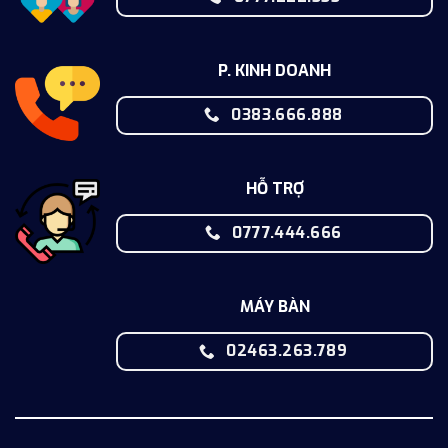
P. KINH DOANH
0383.666.888
HỖ TRỢ
0777.444.666
MÁY BÀN
02463.263.789