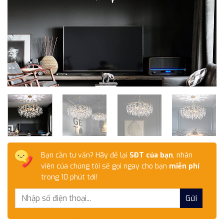
Bạn cần tư vấn? Hãy để lại
SĐT của bạn
, nhân
viên của chúng tôi sẽ gọi ngay cho bạn
miễn phí
trong 10 phút tới!