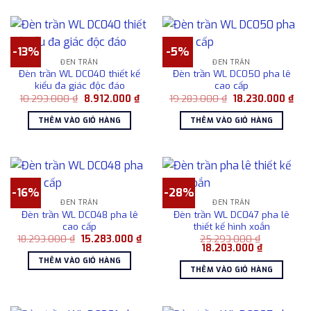
-13%
-5%
ĐÈN TRẦN
ĐÈN TRẦN
Đèn trần WL DC040 thiết kế
Đèn trần WL DC050 pha lê
kiểu đa giác độc đáo
cao cấp
Giá
Giá
Giá
Giá
10.293.000
₫
8.912.000
₫
19.283.000
₫
18.230.000
₫
gốc
hiện
gốc
hiệ
là:
tại
là:
tại
THÊM VÀO GIỎ HÀNG
THÊM VÀO GIỎ HÀNG
10.293.000 ₫.
là:
19.283.000 ₫.
là:
8.912.000 ₫.
18.
-16%
-28%
ĐÈN TRẦN
ĐÈN TRẦN
Đèn trần WL DC048 pha lê
Đèn trần WL DC047 pha lê
cao cấp
thiết kế hình xoắn
Giá
Giá
18.293.000
₫
15.283.000
₫
25.293.000
₫
gốc
hiện
Giá
Giá
18.203.000
₫
là:
tại
gốc
hiện
THÊM VÀO GIỎ HÀNG
18.293.000 ₫.
là:
là:
tại
THÊM VÀO GIỎ HÀNG
15.283.000 ₫.
25.293.000 ₫.
là:
18.203.000