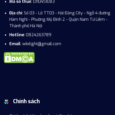
Mã số thuế
: 0110451083
Địa chỉ
: Số 03 - Lô TT03 - Hải Đăng City - Ngõ 4 đường
Hàm Nghi - Phường Mỹ Đình 2 - Quận Nam Từ Liêm -
Thành phố Hà Nội
Hotline
:
0824263789
Email
: wiixlight@gmail.com
Chính sách