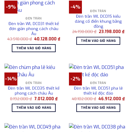
-9%
-4%
ĐÈN TRẦN
Đèn trần WL DC015 kiểu
ĐÈN TRẦN
dáng cổ điển khung bằng
Đèn trần WL DC031 thiết kế
đồng
đơn giản phong cách châu
Giá
Giá
24.198.000
₫
23.198.000
₫
Âu
gốc
hiện
Giá
Giá
43.918.000
₫
40.128.000
₫
là:
tại
THÊM VÀO GIỎ HÀNG
gốc
hiện
24.198.000 ₫.
là:
là:
tại
23.1
THÊM VÀO GIỎ HÀNG
43.918.000 ₫.
là:
40.128.000 ₫.
-14%
-2%
ĐÈN TRẦN
ĐÈN TRẦN
Đèn trần WL DC035 thiết kế
Đèn trần WL DC051 pha lê
phong cách châu Âu
thiết kế độc đáo
Giá
Giá
Giá
Giá
8.192.000
₫
7.012.000
₫
48.102.000
₫
46.912.000
₫
gốc
hiện
gốc
hiệ
là:
tại
là:
tại
THÊM VÀO GIỎ HÀNG
THÊM VÀO GIỎ HÀNG
8.192.000 ₫.
là:
48.102.000 ₫.
là:
7.012.000 ₫.
46.