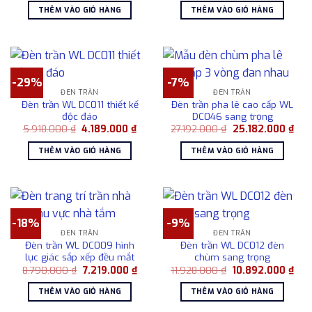
là:
tại
là:
tại
THÊM VÀO GIỎ HÀNG
THÊM VÀO GIỎ HÀNG
10.928.000 ₫.
là:
9.283.000 ₫.
là:
9.162.000 ₫.
8.102
-29%
-7%
ĐÈN TRẦN
ĐÈN TRẦN
Đèn trần WL DC011 thiết kế
Đèn trần pha lê cao cấp WL
độc đáo
DC046 sang trọng
Giá
Giá
Giá
Giá
5.918.000
₫
4.189.000
₫
27.192.000
₫
25.182.000
₫
gốc
hiện
gốc
hiện
là:
tại
là:
tại
THÊM VÀO GIỎ HÀNG
THÊM VÀO GIỎ HÀNG
5.918.000 ₫.
là:
27.192.000 ₫.
là:
4.189.000 ₫.
25.1
-18%
-9%
ĐÈN TRẦN
ĐÈN TRẦN
Đèn trần WL DC009 hình
Đèn trần WL DC012 đèn
lục giác sắp xếp đều mắt
chùm sang trọng
Giá
Giá
Giá
Giá
8.790.000
₫
7.219.000
₫
11.928.000
₫
10.892.000
₫
gốc
hiện
gốc
hiện
là:
tại
là:
tại
THÊM VÀO GIỎ HÀNG
THÊM VÀO GIỎ HÀNG
8.790.000 ₫.
là:
11.928.000 ₫.
là:
7.219.000 ₫.
10.8