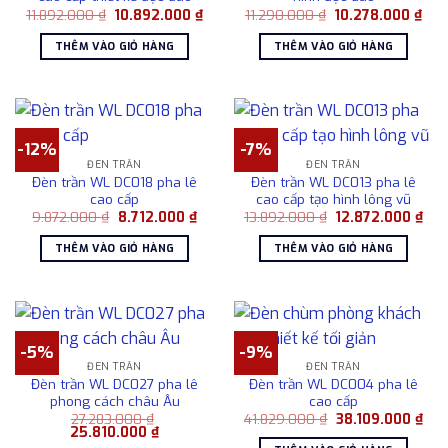
Giá
Giá
Giá
Giá
11.892.000
₫
10.892.000
₫
11.290.000
₫
10.278.000
₫
gốc
hiện
gốc
hiện
là:
tại
là:
tại
THÊM VÀO GIỎ HÀNG
THÊM VÀO GIỎ HÀNG
11.892.000 ₫.
là:
11.290.000 ₫.
là:
10.892.000 ₫.
10.2
-12%
-7%
ĐÈN TRẦN
ĐÈN TRẦN
Đèn trần WL DC018 pha lê
Đèn trần WL DC013 pha lê
cao cấp
cao cấp tạo hình lông vũ
Giá
Giá
Giá
Giá
9.872.000
₫
8.712.000
₫
13.892.000
₫
12.872.000
₫
gốc
hiện
gốc
hiệ
là:
tại
là:
tại
THÊM VÀO GIỎ HÀNG
THÊM VÀO GIỎ HÀNG
9.872.000 ₫.
là:
13.892.000 ₫.
là:
8.712.000 ₫.
12.8
-5%
-9%
ĐÈN TRẦN
ĐÈN TRẦN
Đèn trần WL DC027 pha lê
Đèn trần WL DC004 pha lê
phong cách châu Âu
cao cấp
Giá
Giá
27.283.000
₫
41.829.000
₫
38.109.000
₫
Giá
Giá
gốc
hiện
25.810.000
₫
gốc
hiện
là:
tại