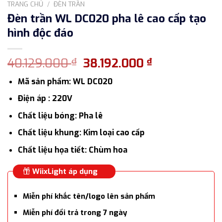
TRANG CHỦ
/
ĐÈN TRẦN
Đèn trần WL DC020 pha lê cao cấp tạo
hình độc đáo
Giá
Giá
40.129.000
38.192.000
₫
₫
gốc
hiện
Mã sản phẩm: WL DC020
là:
tại
40.129.000 ₫.
là:
Điện áp : 220V
38.192.000 ₫
Chất liệu bóng: Pha lê
Chất liệu khung: Kim loại cao cấp
Chất liệu họa tiết: Chùm hoa
WiixLight áp dụng
Miễn phí khắc tên/logo lên sản phẩm
Miễn phí đổi trả trong 7 ngày