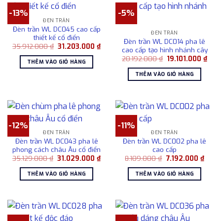
-13%
-5%
ĐÈN TRẦN
Đèn trần WL DC045 cao cấp
ĐÈN TRẦN
thiết kế cổ điển
Đèn trần WL DC014 pha lê
Giá
Giá
35.912.000
₫
31.203.000
₫
cao cấp tạo hình nhánh cây
gốc
hiện
Giá
Giá
là:
tại
20.192.000
₫
19.101.000
₫
THÊM VÀO GIỎ HÀNG
gốc
hiện
35.912.000 ₫.
là:
là:
tại
31.203.000 ₫.
THÊM VÀO GIỎ HÀNG
20.192.000 ₫.
là:
19.1
-12%
-11%
ĐÈN TRẦN
ĐÈN TRẦN
Đèn trần WL DC043 pha lê
Đèn trần WL DC002 pha lê
phong cách châu Âu cổ điển
cao cấp
Giá
Giá
Giá
Giá
35.129.000
₫
31.029.000
₫
8.109.000
₫
7.192.000
₫
gốc
hiện
gốc
hiện
là:
tại
là:
tại
THÊM VÀO GIỎ HÀNG
THÊM VÀO GIỎ HÀNG
35.129.000 ₫.
là:
8.109.000 ₫.
là:
31.029.000 ₫.
7.192