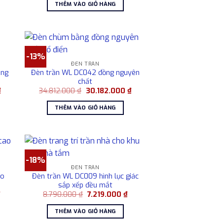
ại
là:
tại
THÊM VÀO GIỎ HÀNG
à:
8.192.000 ₫.
là:
.029.000 ₫.
7.019.000 ₫.
-13%
ĐÈN TRẦN
ong
Đèn trần WL DC042 đồng nguyên
chất
Giá
Giá
Giá
₫
34.812.000
₫
30.182.000
₫
hiện
gốc
hiện
tại
là:
tại
THÊM VÀO GIỎ HÀNG
là:
34.812.000 ₫.
là:
25.810.000 ₫.
30.182.000 ₫.
-18%
ĐÈN TRẦN
ao
Đèn trần WL DC009 hình lục giác
sắp xếp đều mắt
Giá
Giá
Giá
₫
8.790.000
₫
7.219.000
₫
hiện
gốc
hiện
tại
là:
tại
THÊM VÀO GIỎ HÀNG
là:
8.790.000 ₫.
là: