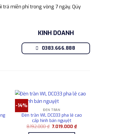
i trả miễn phí trong vòng 7 ngày. Qúy
KINH DOANH
0383.666.888
-14%
ĐÈN TRẦN
ong
Đèn trần WL DC033 pha lê cao
cấp hình bán nguyệt
iá
Giá
Giá
8.192.000
₫
7.019.000
₫
iện
gốc
hiện