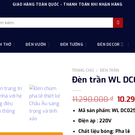
GIAO HÀNG TOÀN QUỐC - THANH TOÁN KHI NHẬN HÀNG
m
m:
N THỜ
ĐÈN VƯỜN
ĐÈN TƯỜNG
ĐÈN DECOR
TRANG CHỦ
/
ĐÈN TRẦN
Đèn trần WL DC0
Giá
11.290.000
10.2
₫
gốc
Mã sản phẩm: WL DC02
là:
11.29
Điện áp : 220V
Chất liệu bóng: Pha lê