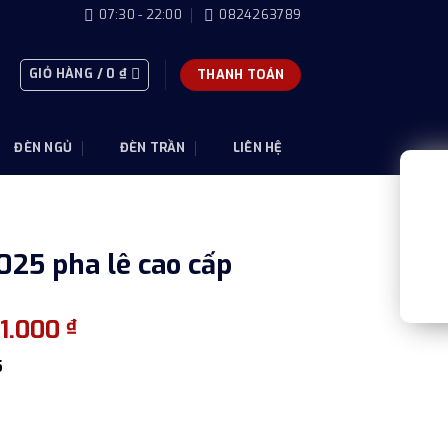
07:30 - 22:00
0824263789
GIỎ HÀNG /
0
₫
THANH TOÁN
ĐÈN NGỦ
ĐÈN TRẦN
LIÊN HỆ
25 pha lê cao cấp
Giá
91.000
₫
hiện
5
tại
0.000 ₫.
là:
10.291.000 ₫.