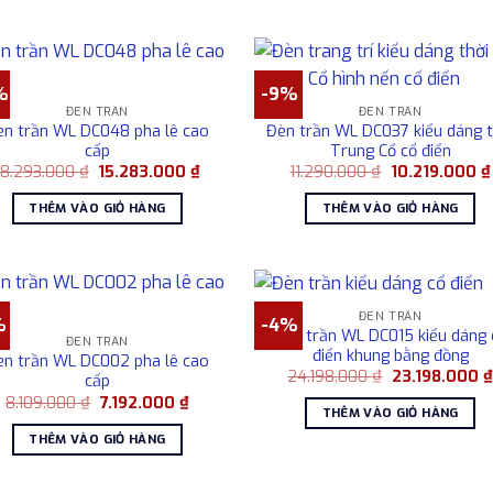
.
7.012.000 ₫.
%
-9%
ĐÈN TRẦN
ĐÈN TRẦN
èn trần WL DC048 pha lê cao
Đèn trần WL DC037 kiểu dáng t
cấp
Trung Cổ cổ điển
Giá
Giá
Giá
18.293.000
₫
15.283.000
₫
11.290.000
₫
10.219.000
₫
gốc
hiện
gốc
là:
tại
là:
THÊM VÀO GIỎ HÀNG
THÊM VÀO GIỎ HÀNG
18.293.000 ₫.
là:
11.290.000 ₫.
15.283.000 ₫.
ĐÈN TRẦN
%
-4%
Đèn trần WL DC015 kiểu dáng 
ĐÈN TRẦN
điển khung bằng đồng
èn trần WL DC002 pha lê cao
Giá
24.198.000
₫
23.198.000
₫
cấp
gốc
Giá
Giá
8.109.000
₫
7.192.000
₫
là:
THÊM VÀO GIỎ HÀNG
gốc
hiện
24.198.000 ₫.
là:
tại
THÊM VÀO GIỎ HÀNG
8.109.000 ₫.
là:
.
7.192.000 ₫.