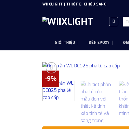
Skip
WIIXLIGHT | THIẾT BỊ CHIẾU SÁNG
to
content
Tì
kiế
GIỚI THIỆU
ĐÈN EPOXY
ĐÈ
-9%