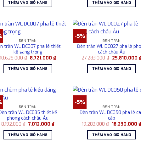
là:
tại
là:
t
THÊM VÀO GIỎ HÀNG
THÊM VÀO GIỎ HÀNG
32.019.000 ₫.
là:
6.189.000 ₫.
l
.
28.172.000 ₫.
5
%
-5%
ĐÈN TRẦN
ĐÈN TRẦN
n trần WL DC007 pha lê thiết
Đèn trần WL DC027 pha lê ph
kế sang trọng
cách châu Âu
Giá
Giá
Giá
10.628.000
₫
8.721.000
₫
27.283.000
₫
25.810.000
gốc
hiện
gốc
là:
tại
là:
THÊM VÀO GIỎ HÀNG
THÊM VÀO GIỎ HÀNG
10.628.000 ₫.
là:
27.283.000 ₫.
.
8.721.000 ₫.
%
-5%
ĐÈN TRẦN
ĐÈN TRẦN
Đèn trần WL DC035 thiết kế
Đèn trần WL DC050 pha lê c
phong cách châu Âu
cấp
Giá
Giá
Giá
8.192.000
₫
7.012.000
₫
19.283.000
₫
18.230.000
gốc
hiện
gốc
là:
tại
là:
THÊM VÀO GIỎ HÀNG
THÊM VÀO GIỎ HÀNG
8.192.000 ₫.
là:
19.283.000 ₫.