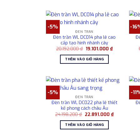
12.872.000 ₫
-5%
-16
ĐÈN TRẦN
Đèn trần WL DC014 pha lê cao
Đ
cấp tạo hình nhánh cây
Giá
Giá
20.192.000
₫
19.101.000
₫
gốc
hiện
là:
tại
THÊM VÀO GIỎ HÀNG
20.192.000 ₫.
là:
19.101.000 ₫.
-5%
-11
ĐÈN TRẦN
Đèn trần WL DC022 pha lê thiết
Đ
kế phong cách châu Âu
Giá
Giá
24.198.200
₫
22.891.000
₫
gốc
hiện
là:
tại
THÊM VÀO GIỎ HÀNG
24.198.200 ₫.
là:
22.891.000 ₫