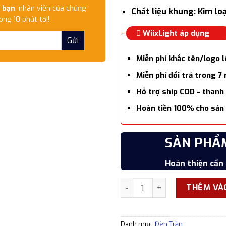
 bạn
, nhân viên của chúng
Chất liệu khung: Kim loạ
ong 10 phút tới!
WiixLight áp dụng
Miễn phí khắc tên/logo 
Miễn phí đổi trả trong 7
Hỗ trợ ship COD - thanh
Hoàn tiền 100% cho sản 
SẢN PHẨ
Hoàn thiện cẩn 
Đèn trần WL DC025 pha lê ca
THÊM VÀ
Danh mục:
Đèn Trần