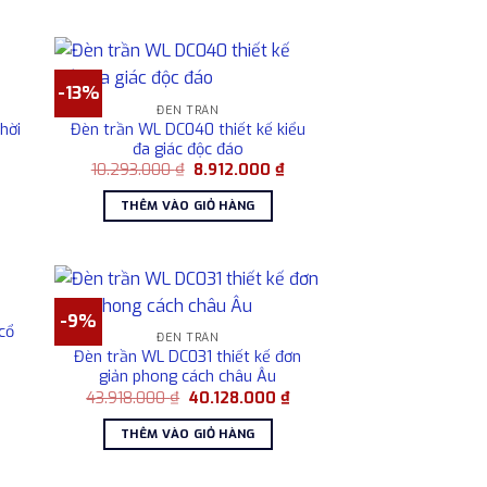
18.230.000 ₫.
7.219.000 ₫.
-13%
ĐÈN TRẦN
hời
Đèn trần WL DC040 thiết kế kiểu
đa giác độc đáo
Giá
Giá
Giá
10.293.000
₫
8.912.000
₫
hiện
gốc
hiện
tại
là:
tại
THÊM VÀO GIỎ HÀNG
là:
10.293.000 ₫.
là:
10.219.000 ₫.
8.912.000 ₫.
-9%
cổ
ĐÈN TRẦN
Đèn trần WL DC031 thiết kế đơn
Giá
giản phong cách châu Âu
hiện
Giá
Giá
43.918.000
₫
40.128.000
₫
tại
gốc
hiện
là:
là:
tại
23.198.000 ₫.
THÊM VÀO GIỎ HÀNG
43.918.000 ₫.
là:
40.128.000 ₫.