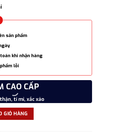
i
lên sản phẩm
 ngày
 toán khi nhận hàng
phẩm lỗi
M CAO CẤP
CHẤ
thận, tỉ mỉ, xắc xảo
Vật liệ
o cấp số lượng
O GIỎ HÀNG