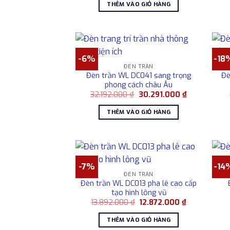
là:
tại
THÊM VÀO GIỎ HÀNG
17.928.000 ₫.
là:
15.928.000 ₫
-6%
-18
ĐÈN TRẦN
Đèn trần WL DC041 sang trọng
Đè
phong cách châu Âu
Giá
Giá
32.192.000
₫
30.291.000
₫
gốc
hiện
là:
tại
THÊM VÀO GIỎ HÀNG
32.192.000 ₫.
là:
30.291.000 ₫
-7%
-14
ĐÈN TRẦN
Đèn trần WL DC013 pha lê cao cấp
tạo hình lông vũ
Giá
Giá
13.892.000
₫
12.872.000
₫
gốc
hiện
là:
tại
THÊM VÀO GIỎ HÀNG
13.892.000 ₫.
là: