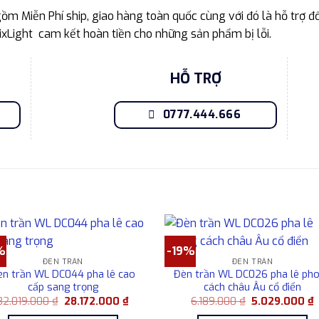
m Miễn Phí ship, giao hàng toàn quốc cùng với đó là hỗ trợ đổ
ixLight cam kết hoàn tiền cho những sản phẩm bị lỗi.
HỖ TRỢ
0777.444.666
%
-19%
ĐÈN TRẦN
ĐÈN TRẦN
èn trần WL DC044 pha lê cao
Đèn trần WL DC026 pha lê ph
cấp sang trọng
cách châu Âu cổ điển
Giá
Giá
Giá
G
32.019.000
₫
28.172.000
₫
6.189.000
₫
5.029.000
₫
gốc
hiện
gốc
h