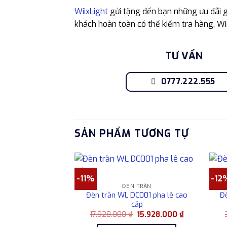
WiixLight
gửi tặng đến bạn những ưu đãi gồ
khách hoàn toàn có thể kiểm tra hàng, Wi
TƯ VẤN
0777.222.555
SẢN PHẨM TƯƠNG TỰ
-11%
-12
ĐÈN TRẦN
Đèn trần WL DC001 pha lê cao
Đ
cấp
Giá
Giá
17.928.000
₫
15.928.000
₫
gốc
hiện