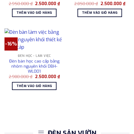
Giá
Giá
Giá
Giá
2.950.000
₫
2.500.000
₫
2.850.000
₫
2.500.000
₫
gốc
hiện
gốc
hiện
là:
tại
là:
tại
THÊM VÀO GIỎ HÀNG
THÊM VÀO GIỎ HÀNG
2.950.000 ₫.
là:
2.850.000 ₫.
là:
2.500.000 ₫.
2.50
-16%
ĐÈN HỌC - LÀM VIỆC
Đèn bàn học cao cấp bằng
nhôm nguyên khối DBH-
WL001
Giá
Giá
2.980.000
₫
2.500.000
₫
gốc
hiện
là:
tại
THÊM VÀO GIỎ HÀNG
2.980.000 ₫.
là:
2.500.000 ₫.
ĐÈN SÂN VƯỜN