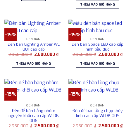
là:
tại
THÊM VÀO GIỎ HÀNG
3.568.000 ₫.
là:
2.50
-15%
-15%
ĐÈN BÀN
ĐÈN BÀN
Đèn bàn Lighting Amber WL
Đèn bàn Space LED cao cấp
001 cao cấp
hình bầu dục
Giá
Giá
Giá
Giá
2.950.000
₫
2.500.000
₫
2.950.000
₫
2.500.000
₫
gốc
hiện
gốc
hiện
là:
tại
là:
tại
THÊM VÀO GIỎ HÀNG
THÊM VÀO GIỎ HÀNG
2.950.000 ₫.
là:
2.950.000 ₫.
là:
2.500.000 ₫.
2.50
-15%
-15%
ĐÈN BÀN
ĐÈN BÀN
Đèn để bàn bằng nhôm
Đèn để bàn lồng chụp thủy
nguyên khối cao cấp WLDB
tinh cao cấp WLDB 005
006
Giá
Giá
Giá
Giá
2.950.000
₫
2.500.000
₫
2.950.000
₫
2.500.000
₫
gốc
hiện
gốc
hiện