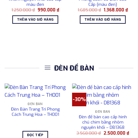
màu đen
Cấp (màu đen)
Giá
Giá
Giá
Giá
1.250.000
₫
990.000
₫
1.685.000
₫
1.368.000
₫
gốc
hiện
gốc
hiện
là:
tại
là:
tại
THÊM VÀO GIỎ HÀNG
THÊM VÀO GIỎ HÀNG
1.250.000 ₫.
là:
1.685.000 ₫.
là:
990.000 ₫.
1.368
ĐÈN ĐỂ BÀN
-30%
ĐÈN BÀN
Đèn Bàn Trang Trí Phong
ĐÈN BÀN
Cách Trung Hoa – TH001
Đèn để bàn cao cấp hình
chú chim bằng nhôm
nguyên khối – DB1368
Giá
Giá
3.568.000
₫
2.500.000
₫
ĐỌC TIẾP
gốc
hiện