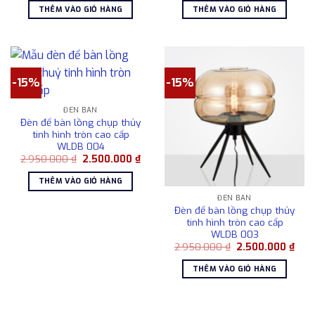
là:
tại
là:
tại
THÊM VÀO GIỎ HÀNG
THÊM VÀO GIỎ HÀNG
2.950.000 ₫.
là:
2.950.000 ₫.
là:
2.500.000 ₫.
2.50
-15%
-15%
ĐÈN BÀN
Đèn để bàn lồng chụp thủy
tinh hình tròn cao cấp
WLDB 004
Giá
Giá
2.950.000
₫
2.500.000
₫
gốc
hiện
là:
tại
THÊM VÀO GIỎ HÀNG
2.950.000 ₫.
là:
2.500.000 ₫.
ĐÈN BÀN
Đèn để bàn lồng chụp thủy
tinh hình tròn cao cấp
WLDB 003
Giá
Giá
2.950.000
₫
2.500.000
₫
gốc
hiện
là:
tại
THÊM VÀO GIỎ HÀNG
2.950.000 ₫.
là:
2.50