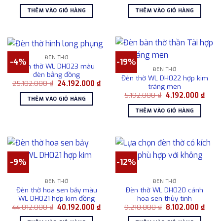
gốc
hiện
là:
tại
là:
tại
27.192.000 ₫.
là:
THÊM VÀO GIỎ HÀNG
THÊM VÀO GIỎ HÀNG
16.298.000 ₫.
là:
25.9
14.293.000 ₫.
ĐÈN THỜ
-4%
-19%
Đèn thờ WL DH023 màu
ĐÈN THỜ
đèn bằng đồng
Đèn thờ WL DH022 hợp kim
Giá
Giá
25.102.000
₫
24.192.000
₫
tráng men
gốc
hiện
Giá
Giá
5.192.000
₫
4.192.000
₫
là:
tại
THÊM VÀO GIỎ HÀNG
gốc
hiện
25.102.000 ₫.
là:
là:
tại
24.192.000 ₫.
THÊM VÀO GIỎ HÀNG
5.192.000 ₫.
là:
4.192
-9%
-12%
ĐÈN THỜ
ĐÈN THỜ
Đèn thờ hoa sen bảy màu
Đèn thờ WL DH020 cánh
WL DH021 hợp kim đồng
hoa sen thủy tinh
Giá
Giá
Giá
Giá
44.012.000
₫
40.192.000
₫
9.210.000
₫
8.102.000
₫
gốc
hiện
gốc
hiện
là:
tại
là:
tại