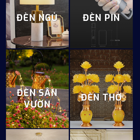
ĐÈN NGỦ
ĐÈN PIN
ĐÈN SÂN
ĐÈN THỜ
VƯỜN