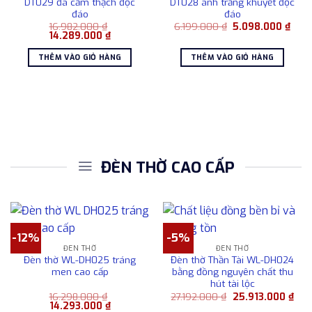
DT029 đá cẩm thạch độc
DT028 ánh trăng khuyết độc
đáo
đáo
Giá
Giá
16.982.000
₫
6.199.000
₫
5.098.000
₫
Giá
Giá
gốc
hiện
14.289.000
₫
gốc
hiện
là:
tại
là:
tại
6.199.000 ₫.
là:
THÊM VÀO GIỎ HÀNG
THÊM VÀO GIỎ HÀNG
16.982.000 ₫.
là:
5.09
14.289.000 ₫.
ĐÈN THỜ CAO CẤP
-12%
-5%
ĐÈN THỜ
ĐÈN THỜ
Đèn thờ WL-DH025 tráng
Đèn thờ Thần Tài WL-DH024
men cao cấp
bằng đồng nguyên chất thu
hút tài lộc
Giá
Giá
16.298.000
₫
27.192.000
₫
25.913.000
₫
Giá
Giá
gốc
hiện
14.293.000
₫