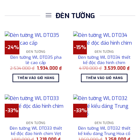
ĐÈN TƯỜNG
-24%
-15%
ĐÈN TƯỜNG
ĐÈN TƯỜNG
Đèn tường WL DT035 pha
Đèn tường WL DT034 thiết
lê cao cấp
kế độc đáo hình chim
Giá
Giá
Giá
Giá
2.534.000
₫
1.934.000
₫
4.178.000
₫
3.539.000
₫
gốc
hiện
gốc
hiện
là:
tại
là:
tại
THÊM VÀO GIỎ HÀNG
THÊM VÀO GIỎ HÀNG
2.534.000 ₫.
là:
4.178.000 ₫.
là:
1.934.000 ₫.
3.539
-33%
-33%
ĐÈN TƯỜNG
ĐÈN TƯỜNG
Đèn tường WL DT033 thiết
Đèn tường WL DT032 thiết
kế độc đáo hình chim Vẹt
kế kiểu dáng Trung Hoa cổ
Giá
Giá
Giá
Giá
1.819.000
₫
1.218.000
₫
1.869.000
₫
1.258.000
₫