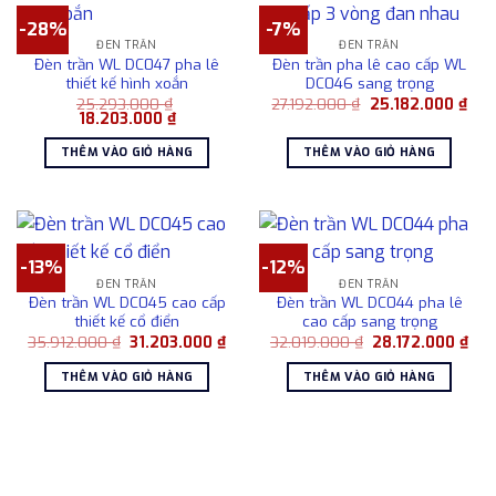
-28%
-7%
ĐÈN TRẦN
ĐÈN TRẦN
Đèn trần WL DC047 pha lê
Đèn trần pha lê cao cấp WL
thiết kế hình xoắn
DC046 sang trọng
Giá
Giá
25.293.000
₫
27.192.000
₫
25.182.000
₫
Giá
Giá
gốc
hiện
18.203.000
₫
gốc
hiện
là:
tại
là:
tại
27.192.000 ₫.
là:
THÊM VÀO GIỎ HÀNG
THÊM VÀO GIỎ HÀNG
25.293.000 ₫.
là:
25.1
18.203.000 ₫.
-13%
-12%
ĐÈN TRẦN
ĐÈN TRẦN
Đèn trần WL DC045 cao cấp
Đèn trần WL DC044 pha lê
thiết kế cổ điển
cao cấp sang trọng
Giá
Giá
Giá
Giá
35.912.000
₫
31.203.000
₫
32.019.000
₫
28.172.000
₫
gốc
hiện
gốc
hiệ
là:
tại
là:
tại
THÊM VÀO GIỎ HÀNG
THÊM VÀO GIỎ HÀNG
35.912.000 ₫.
là:
32.019.000 ₫.
là:
31.203.000 ₫.
28.1