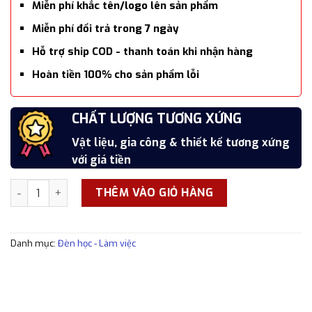
Miễn phí khắc tên/logo lên sản phẩm
Miễn phí đổi trả trong 7 ngày
Hỗ trợ ship COD - thanh toán khi nhận hàng
Hoàn tiền 100% cho sản phẩm lỗi
SẢN PHẨM CAO CẤP
CHẤT LƯỢNG TƯƠNG XỨNG
7 NGÀY ĐỔI TRẢ MIỄN PHÍ
HOÀN TIỀN SẢN PHẨM LỖI
Hoàn thiện cẩn thận, tỉ mỉ, xắc xảo
Vật liệu, gia công & thiết kế tương xứng
Đổi trả trong 7 ngày kể từ thời điểm nhận
Hoàn tiền 100% cho các sản phẩm lỗi
với giá tiền
hàng
Đèn bàn học cao cấp bằng nhôm nguyên khối DBH-WL001 số
THÊM VÀO GIỎ HÀNG
Danh mục:
Đèn học - Làm việc