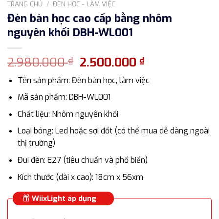
TRANG CHỦ
/
ĐÈN HỌC - LÀM VIỆC
Đèn bàn học cao cấp bằng nhôm
nguyên khối DBH-WL001
Giá
Giá
2.980.000
2.500.000
₫
₫
gốc
hiện
Tên sản phẩm: Đèn bàn học, làm việc
là:
tại
2.980.000 ₫.
là:
Mã sản phẩm: DBH-WL001
2.500.000 ₫.
Chất liệu: Nhôm nguyên khối
Loại bóng: Led hoặc sợi đốt (có thể mua dễ dàng ngoài
thị trường)
Đui đèn: E27 (tiêu chuẩn và phổ biến)
Kích thước (dài x cao): 18cm x 56xm
WiixLight áp dụng