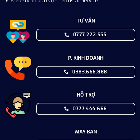
Điều khoản dịch vụ - Terms Of Service
TƯ VẤN
0777.222.555
P. KINH DOANH
0383.666.888
HỖ TRỢ
0777.444.666
MÁY BÀN