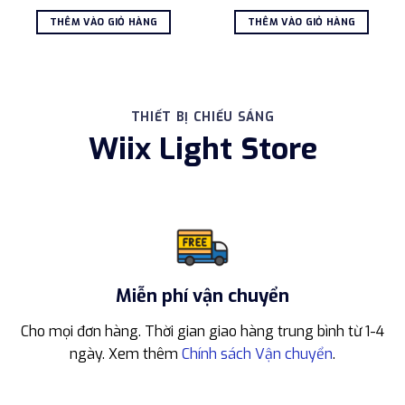
gốc
hiện
gốc
hiện
là:
tại
là:
tại
THÊM VÀO GIỎ HÀNG
THÊM VÀO GIỎ HÀNG
2.950.000 ₫.
là:
2.850.000 ₫.
là:
2.500.000 ₫.
2.50
THIẾT BỊ CHIẾU SÁNG
Wiix Light Store
Miễn phí vận chuyển
Cho mọi đơn hàng. Thời gian giao hàng trung bình từ 1-4
ngày. Xem thêm
Chính sách Vận chuyển
.