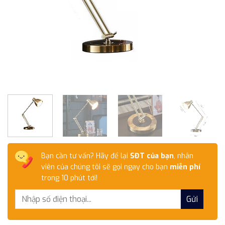
Bạn cần tư vấn? Hãy để lại
SĐT của bạn
, nhân
viên của chúng tôi sẽ gọi ngay cho bạn
miễn phí
trong 10 phút tới!