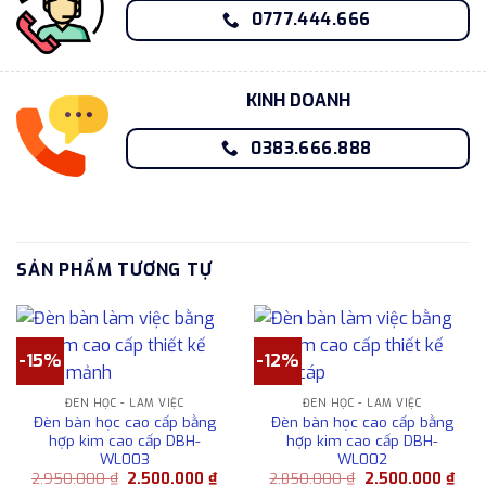
0777.444.666
KINH DOANH
0383.666.888
SẢN PHẨM TƯƠNG TỰ
-15%
-12%
ĐÈN HỌC - LÀM VIỆC
ĐÈN HỌC - LÀM VIỆC
Đèn bàn học cao cấp bằng
Đèn bàn học cao cấp bằng
hợp kim cao cấp DBH-
hợp kim cao cấp DBH-
WL003
WL002
Giá
Giá
Giá
Giá
2.950.000
₫
2.500.000
₫
2.850.000
₫
2.500.000
₫