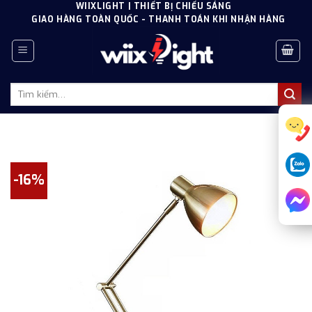
Skip
WIIXLIGHT | THIẾT BỊ CHIẾU SÁNG
GIAO HÀNG TOÀN QUỐC - THANH TOÁN KHI NHẬN HÀNG
to
content
Tìm
kiếm:
-16%