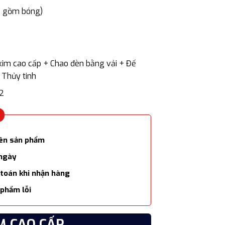
2.500.000 ₫.
o gồm bóng)
kim cao cấp + Chao đèn bằng vải + Đế
 Thủy tinh
m2
lên sản phẩm
 ngày
 toán khi nhận hàng
phẩm lỗi
M CAO CẤP
CHẤ