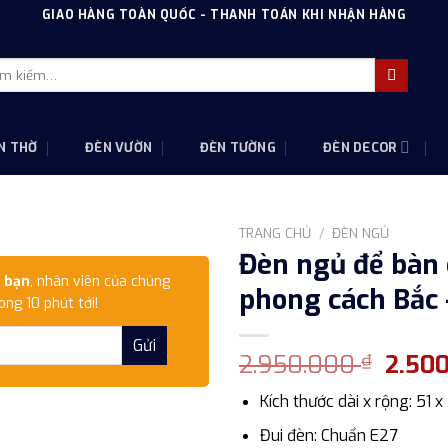
GIAO HÀNG TOÀN QUỐC - THANH TOÁN KHI NHẬN HÀNG
m
m:
N THỜ
ĐÈN VƯỜN
ĐÈN TƯỜNG
ĐÈN DECOR
TRANG CHỦ
/
ĐÈN NGỦ
Đèn ngủ để bàn
 bạn
, nhân viên của chúng
phong cách Bắc 
ong 10 phút tới!
Giá
2.950.000
2.50
₫
gốc
Kích thước dài x rộng: 51 
là:
2.950
Đui đèn: Chuẩn E27