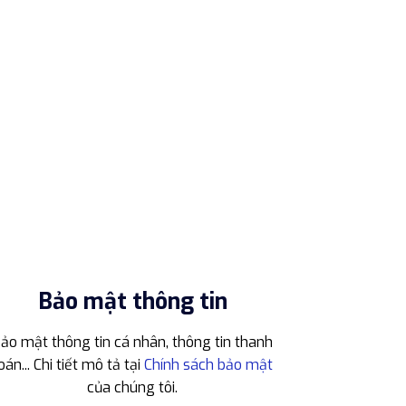
là:
2.500.000 ₫.
Bảo mật thông tin
ảo mật thông tin cá nhân, thông tin thanh
oán... Chi tiết mô tả tại
Chính sách bảo mật
của chúng tôi.