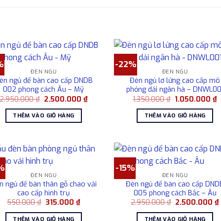
%
-22%
ĐÈN NGỦ
ĐÈN NGỦ
èn ngủ để bàn cao cấp DNDB
Đèn ngủ lơ lửng cao cấp mô
002 phong cách Âu – Mỹ
phỏng dải ngân hà – DNWL00
Giá
Giá
Giá
G
2.950.000
₫
2.500.000
₫
1.350.000
₫
1.050.000
₫
gốc
hiện
gốc
h
là:
tại
là:
t
THÊM VÀO GIỎ HÀNG
THÊM VÀO GIỎ HÀNG
2.950.000 ₫.
là:
1.350.000 ₫.
l
2.500.000 ₫.
1
%
-15%
ĐÈN NGỦ
ĐÈN NGỦ
n ngủ để bàn thân gỗ chao vải
Đèn ngủ để bàn cao cấp DND
cao cấp hình trụ
005 phong cách Bắc – Âu
Giá
Giá
Giá
550.000
₫
315.000
₫
2.950.000
₫
2.500.000
₫
gốc
hiện
gốc
là:
tại
là:
THÊM VÀO GIỎ HÀNG
THÊM VÀO GIỎ HÀNG