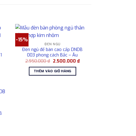
-15%
ĐÈN NGỦ
Đèn ngủ để bàn cao cấp DNDB
1
003 phong cách Bắc – Âu
iá
Giá
Giá
2.950.000
₫
2.500.000
₫
iện
gốc
hiện
ại
là:
tại
THÊM VÀO GIỎ HÀNG
à:
2.950.000 ₫.
là:
.050.000 ₫.
2.500.000 ₫.
B
Giá
hiện
tại