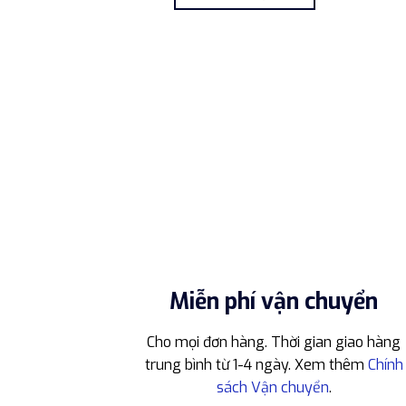
2.950.000 ₫.
là:
2.500.000 ₫.
Miễn phí vận chuyển
Cho mọi đơn hàng. Thời gian giao hàng
trung bình từ 1-4 ngày. Xem thêm
Chính
sách Vận chuyển
.