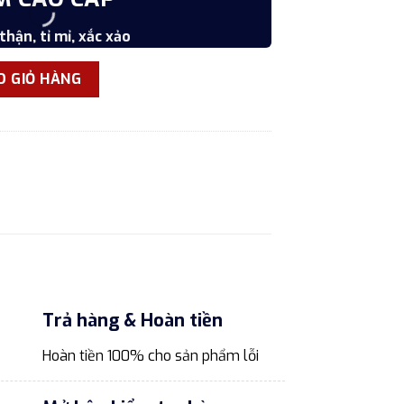
thận, tỉ mỉ, xắc xảo
Vật liệ
 006 phong cách Bắc - Âu số lượng
O GIỎ HÀNG
Trả hàng & Hoàn tiền
Hoàn tiền 100% cho sản phẩm lỗi