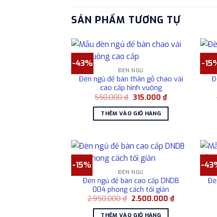
SẢN PHẨM TƯƠNG TỰ
-43%
-15
ĐÈN NGỦ
Đèn ngủ để bàn thân gỗ chao vải
Đ
cao cấp hình vuông
Giá
Giá
550.000
₫
315.000
₫
gốc
hiện
là:
tại
THÊM VÀO GIỎ HÀNG
550.000 ₫.
là:
315.000 ₫.
-15%
-43
ĐÈN NGỦ
Đèn ngủ để bàn cao cấp DNDB
Đè
004 phong cách tối giản
Giá
Giá
2.950.000
₫
2.500.000
₫
gốc
hiện
là:
tại
THÊM VÀO GIỎ HÀNG