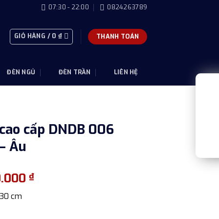
07:30 - 22:00
0824263789
GIỎ HÀNG /
0
₫
THANH TOÁN
ĐÈN NGỦ
ĐÈN TRẦN
LIÊN HỆ
 cao cấp DNDB 006
– Âu
Giá
0.000
₫
hiện
x 30 cm
tại
.000 ₫.
là: