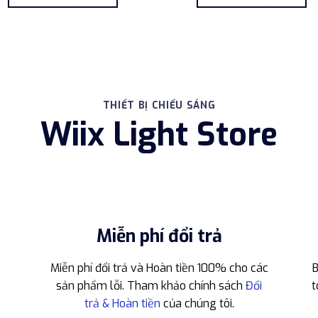
550.000 ₫.
là:
2.950.000 ₫.
315.000 ₫.
THIẾT BỊ CHIẾU SÁNG
Wiix Light Store
Miễn phí đổi trả
Miễn phí đổi trả và Hoàn tiền 100% cho các
B
sản phẩm lỗi. Tham khảo chính sách
Đổi
t
trả & Hoàn tiền
của chúng tôi.