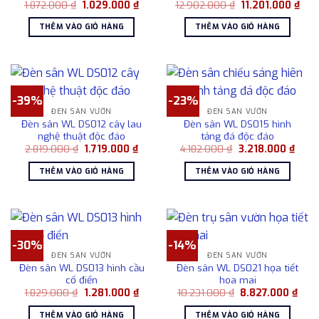
Giá
Giá
Giá
Giá
1.872.000
₫
1.029.000
₫
12.902.000
₫
11.201.000
₫
gốc
hiện
gốc
hiện
là:
tại
là:
tại
THÊM VÀO GIỎ HÀNG
THÊM VÀO GIỎ HÀNG
1.872.000 ₫.
là:
12.902.000 ₫.
là:
1.029.000 ₫.
11.2
-39%
-23%
ĐÈN SÂN VƯỜN
ĐÈN SÂN VƯỜN
Đèn sân WL DS012 cây lau
Đèn sân WL DS015 hình
nghệ thuật độc đáo
tảng đá độc đáo
Giá
Giá
Giá
Giá
2.819.000
₫
1.719.000
₫
4.182.000
₫
3.218.000
₫
gốc
hiện
gốc
hiện
là:
tại
là:
tại
THÊM VÀO GIỎ HÀNG
THÊM VÀO GIỎ HÀNG
2.819.000 ₫.
là:
4.182.000 ₫.
là:
1.719.000 ₫.
3.218
-30%
-14%
ĐÈN SÂN VƯỜN
ĐÈN SÂN VƯỜN
Đèn sân WL DS013 hình cầu
Đèn sân WL DS021 họa tiết
cổ điển
hoa mai
Giá
Giá
Giá
Giá
1.829.000
₫
1.281.000
₫
10.231.000
₫
8.827.000
₫
gốc
hiện
gốc
hiện
là:
tại
là:
tại
THÊM VÀO GIỎ HÀNG
THÊM VÀO GIỎ HÀNG