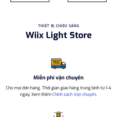
1.829.000 ₫.
là:
10.231.000 ₫.
là:
1.281.000 ₫.
8.82
THIẾT BỊ CHIẾU SÁNG
Wiix Light Store
Miễn phí vận chuyển
Cho mọi đơn hàng. Thời gian giao hàng trung bình từ 1-4
ngày. Xem thêm
Chính sách Vận chuyển
.