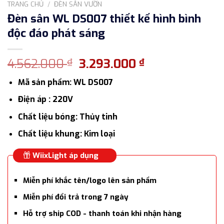
TRANG CHỦ
/
ĐÈN SÂN VƯỜN
Đèn sân WL DS007 thiết kế hình bình
độc đáo phát sáng
Giá
Giá
4.562.000
3.293.000
₫
₫
gốc
hiện
Mã sản phẩm: WL DS007
là:
tại
4.562.000 ₫.
là:
Điện áp : 220V
3.293.000 ₫.
Chất liệu bóng: Thủy tinh
Chất liệu khung: Kim loại
WiixLight áp dụng
Miễn phí khắc tên/logo lên sản phẩm
Miễn phí đổi trả trong 7 ngày
Hỗ trợ ship COD - thanh toán khi nhận hàng