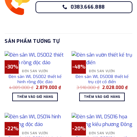
0383.666.888
SẢN PHẨM TƯƠNG TỰ
-30%
-48%
ĐÈN SÂN VƯỜN
ĐÈN SÂN VƯỜN
Đèn sân WL DS002 thiết kế
Đèn sân WL DS008 thiết kế
hình rồng độc đáo
trụ cột cổ điển
Giá
Giá
Giá
Giá
4.089.000
₫
2.879.000
₫
3.918.000
₫
2.028.000
₫
gốc
hiện
gốc
hiện
là:
tại
là:
tại
THÊM VÀO GIỎ HÀNG
THÊM VÀO GIỎ HÀNG
4.089.000 ₫.
là:
3.918.000 ₫.
là:
2.879.000 ₫.
2.02
-22%
-20%
ĐÈN SÂN VƯỜN
ĐÈN SÂN VƯỜN