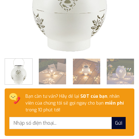
Bạn cần tư vấn? Hãy để lại
SĐT của bạn
, nhân
viên của chúng tôi sẽ gọi ngay cho bạn
miễn phí
trong 10 phút tới!