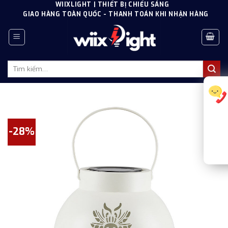
Skip
WIIXLIGHT | THIẾT BỊ CHIẾU SÁNG
GIAO HÀNG TOÀN QUỐC - THANH TOÁN KHI NHẬN HÀNG
to
content
Tìm
kiếm:
-28%