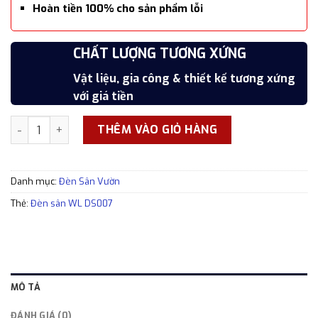
Hoàn tiền 100% cho sản phẩm lỗi
SẢN PHẨM CAO CẤP
CHẤT LƯỢNG TƯƠNG XỨNG
7 NGÀY ĐỔI TRẢ MIỄN PHÍ
HOÀN TIỀN SẢN PHẨM LỖI
Hoàn thiện cẩn thận, tỉ mỉ, xắc xảo
Vật liệu, gia công & thiết kế tương xứng
Đổi trả trong 7 ngày kể từ thời điểm nhận
Hoàn tiền 100% cho các sản phẩm lỗi
với giá tiền
hàng
Đèn sân WL DS007 thiết kế hình bình độc đáo phát sáng số 
THÊM VÀO GIỎ HÀNG
Danh mục:
Đèn Sân Vườn
Thẻ:
Đèn sân WL DS007
MÔ TẢ
ĐÁNH GIÁ (0)