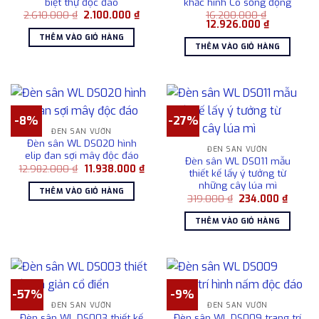
biệt thự độc đáo
khắc hình Cò sống động
Giá
Giá
2.610.000
₫
2.100.000
₫
16.200.000
₫
gốc
hiện
Giá
Giá
12.926.000
₫
là:
tại
gốc
hiện
THÊM VÀO GIỎ HÀNG
2.610.000 ₫.
là:
là:
tại
THÊM VÀO GIỎ HÀNG
2.100.000 ₫.
16.200.000 ₫.
là:
12.926.000
-8%
-27%
ĐÈN SÂN VƯỜN
Đèn sân WL DS020 hình
ĐÈN SÂN VƯỜN
elip đan sợi mây độc đáo
Đèn sân WL DS011 mẫu
Giá
Giá
12.982.000
₫
11.938.000
₫
thiết kế lấy ý tưởng từ
gốc
hiện
những cây lúa mì
là:
tại
THÊM VÀO GIỎ HÀNG
12.982.000 ₫.
là:
Giá
Giá
319.000
₫
234.000
₫
11.938.000 ₫.
gốc
hiện
là:
tại
THÊM VÀO GIỎ HÀNG
319.000 ₫.
là:
234.00
-57%
-9%
ĐÈN SÂN VƯỜN
ĐÈN SÂN VƯỜN
Đèn sân WL DS003 thiết kế
Đèn sân WL DS009 trang trí