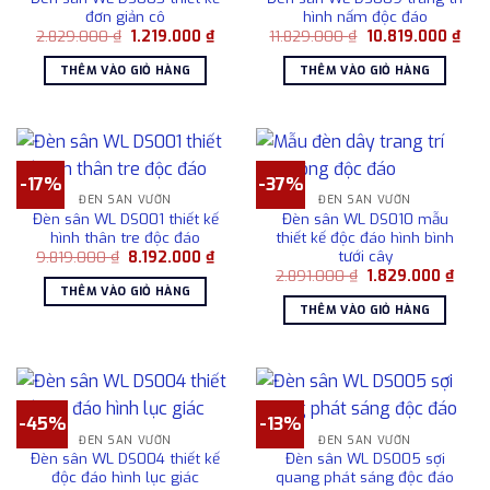
đơn giản cô
hình nấm độc đáo
Giá
Giá
Giá
Giá
2.829.000
₫
1.219.000
₫
11.829.000
₫
10.819.000
₫
gốc
hiện
gốc
hiện
là:
tại
là:
tại
THÊM VÀO GIỎ HÀNG
THÊM VÀO GIỎ HÀNG
2.829.000 ₫.
là:
11.829.000 ₫.
là:
1.219.000 ₫.
10.8
-17%
-37%
ĐÈN SÂN VƯỜN
ĐÈN SÂN VƯỜN
Đèn sân WL DS001 thiết kế
Đèn sân WL DS010 mẫu
hình thân tre độc đáo
thiết kế độc đáo hình bình
tưới cây
Giá
Giá
9.819.000
₫
8.192.000
₫
gốc
hiện
Giá
Giá
2.891.000
₫
1.829.000
₫
là:
tại
gốc
hiện
THÊM VÀO GIỎ HÀNG
9.819.000 ₫.
là:
là:
tại
THÊM VÀO GIỎ HÀNG
8.192.000 ₫.
2.891.000 ₫.
là:
1.829
-45%
-13%
ĐÈN SÂN VƯỜN
ĐÈN SÂN VƯỜN
Đèn sân WL DS004 thiết kế
Đèn sân WL DS005 sợi
độc đáo hình lục giác
quang phát sáng độc đáo