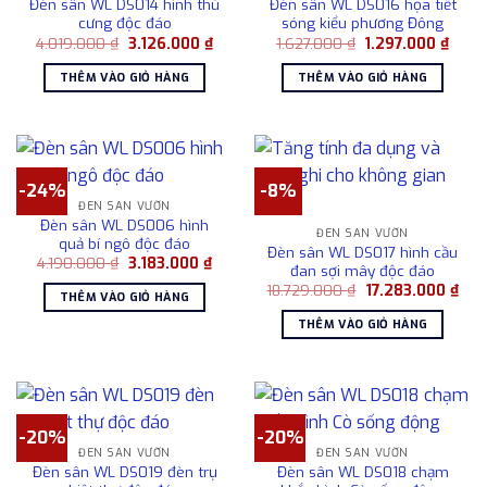
Đèn sân WL DS014 hình thú
Đèn sân WL DS016 họa tiết
cưng độc đáo
sóng kiểu phương Đông
Giá
Giá
Giá
Giá
4.019.000
₫
3.126.000
₫
1.627.000
₫
1.297.000
₫
gốc
hiện
gốc
hiện
là:
tại
là:
tại
THÊM VÀO GIỎ HÀNG
THÊM VÀO GIỎ HÀNG
4.019.000 ₫.
là:
1.627.000 ₫.
là:
3.126.000 ₫.
1.297
-24%
-8%
ĐÈN SÂN VƯỜN
Đèn sân WL DS006 hình
ĐÈN SÂN VƯỜN
quả bí ngô độc đáo
Đèn sân WL DS017 hình cầu
Giá
Giá
4.190.000
₫
3.183.000
₫
đan sợi mây độc đáo
gốc
hiện
Giá
Giá
là:
tại
18.729.000
₫
17.283.000
₫
THÊM VÀO GIỎ HÀNG
gốc
hiện
4.190.000 ₫.
là:
là:
tại
3.183.000 ₫.
THÊM VÀO GIỎ HÀNG
18.729.000 ₫.
là:
17.2
-20%
-20%
ĐÈN SÂN VƯỜN
ĐÈN SÂN VƯỜN
Đèn sân WL DS019 đèn trụ
Đèn sân WL DS018 chạm