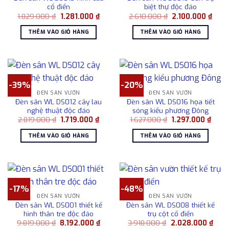
cổ điển
biệt thự độc đáo
Giá
Giá
Giá
Giá
1.829.000
₫
1.281.000
₫
2.610.000
₫
2.100.000
₫
gốc
hiện
gốc
hiện
là:
tại
là:
tại
THÊM VÀO GIỎ HÀNG
THÊM VÀO GIỎ HÀNG
1.829.000 ₫.
là:
2.610.000 ₫.
là:
1.281.000 ₫.
2.100
-39%
-20%
ĐÈN SÂN VƯỜN
ĐÈN SÂN VƯỜN
Đèn sân WL DS012 cây lau
Đèn sân WL DS016 họa tiết
nghệ thuật độc đáo
sóng kiểu phương Đông
Giá
Giá
Giá
Giá
2.819.000
₫
1.719.000
₫
1.627.000
₫
1.297.000
₫
gốc
hiện
gốc
hiện
là:
tại
là:
tại
THÊM VÀO GIỎ HÀNG
THÊM VÀO GIỎ HÀNG
2.819.000 ₫.
là:
1.627.000 ₫.
là:
1.719.000 ₫.
1.297
-17%
-48%
ĐÈN SÂN VƯỜN
ĐÈN SÂN VƯỜN
Đèn sân WL DS001 thiết kế
Đèn sân WL DS008 thiết kế
hình thân tre độc đáo
trụ cột cổ điển
Giá
Giá
Giá
Giá
9.819.000
₫
8.192.000
₫
3.918.000
₫
2.028.000
₫