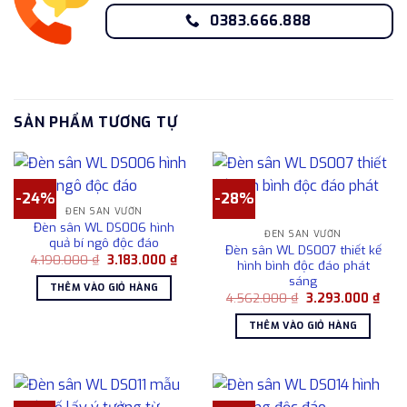
0383.666.888
SẢN PHẨM TƯƠNG TỰ
-24%
-28%
ĐÈN SÂN VƯỜN
Đèn sân WL DS006 hình
ĐÈN SÂN VƯỜN
quả bí ngô độc đáo
Đèn sân WL DS007 thiết kế
Giá
Giá
4.190.000
₫
3.183.000
₫
hình bình độc đáo phát
gốc
hiện
sáng
là:
tại
THÊM VÀO GIỎ HÀNG
4.190.000 ₫.
là:
Giá
Giá
4.562.000
₫
3.293.000
₫
3.183.000 ₫.
gốc
hiện
là:
tại
THÊM VÀO GIỎ HÀNG
4.562.000 ₫.
là:
3.29