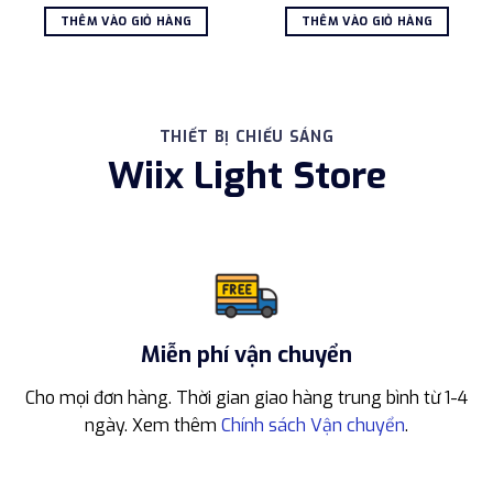
gốc
hiện
gốc
hiện
là:
tại
là:
tại
THÊM VÀO GIỎ HÀNG
THÊM VÀO GIỎ HÀNG
9.819.000 ₫.
là:
3.918.000 ₫.
là:
8.192.000 ₫.
2.02
THIẾT BỊ CHIẾU SÁNG
Wiix Light Store
Miễn phí vận chuyển
Cho mọi đơn hàng. Thời gian giao hàng trung bình từ 1-4
ngày. Xem thêm
Chính sách Vận chuyển
.