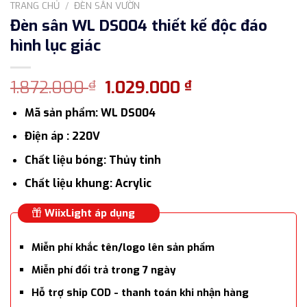
TRANG CHỦ
/
ĐÈN SÂN VƯỜN
Đèn sân WL DS004 thiết kế độc đáo
hình lục giác
Giá
Giá
1.872.000
1.029.000
₫
₫
gốc
hiện
Mã sản phẩm: WL DS004
là:
tại
1.872.000 ₫.
là:
Điện áp : 220V
1.029.000 ₫.
Chất liệu bóng: Thủy tinh
Chất liệu khung: Acrylic
WiixLight áp dụng
Miễn phí khắc tên/logo lên sản phẩm
Miễn phí đổi trả trong 7 ngày
Hỗ trợ ship COD - thanh toán khi nhận hàng