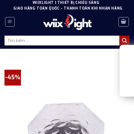
Skip
WIIXLIGHT | THIẾT BỊ CHIẾU SÁNG
GIAO HÀNG TOÀN QUỐC - THANH TOÁN KHI NHẬN HÀNG
to
content
Tìm
kiếm:
-45%