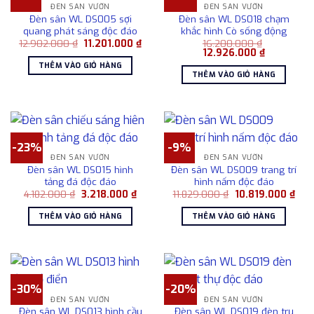
ĐÈN SÂN VƯỜN
ĐÈN SÂN VƯỜN
Đèn sân WL DS005 sợi
Đèn sân WL DS018 chạm
quang phát sáng độc đáo
khắc hình Cò sống động
Giá
Giá
12.902.000
₫
11.201.000
₫
16.200.000
₫
gốc
hiện
Giá
Giá
12.926.000
₫
là:
tại
gốc
hiện
THÊM VÀO GIỎ HÀNG
12.902.000 ₫.
là:
là:
tại
THÊM VÀO GIỎ HÀNG
11.201.000 ₫.
16.200.000 ₫.
là:
12.926.000
-23%
-9%
ĐÈN SÂN VƯỜN
ĐÈN SÂN VƯỜN
Đèn sân WL DS015 hình
Đèn sân WL DS009 trang trí
tảng đá độc đáo
hình nấm độc đáo
Giá
Giá
Giá
Giá
4.182.000
₫
3.218.000
₫
11.829.000
₫
10.819.000
₫
gốc
hiện
gốc
hiện
là:
tại
là:
tại
THÊM VÀO GIỎ HÀNG
THÊM VÀO GIỎ HÀNG
4.182.000 ₫.
là:
11.829.000 ₫.
là:
3.218.000 ₫.
10.8
-30%
-20%
ĐÈN SÂN VƯỜN
ĐÈN SÂN VƯỜN
Đèn sân WL DS013 hình cầu
Đèn sân WL DS019 đèn trụ