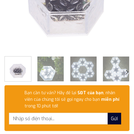
Bạn cần tư vấn? Hãy để lại
SĐT của bạn
, nhân
viên của chúng tôi sẽ gọi ngay cho bạn
miễn phí
trong 10 phút tới!