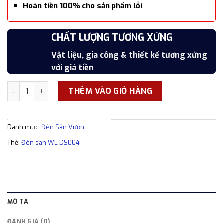
Hoàn tiền 100% cho sản phẩm lỗi
SẢN PHẨM CAO CẤP
CHẤT LƯỢNG TƯƠNG XỨNG
7 NGÀY ĐỔI TRẢ MIỄN PHÍ
HOÀN TIỀN SẢN PHẨM LỖI
Hoàn thiện cẩn thận, tỉ mỉ, xắc xảo
Vật liệu, gia công & thiết kế tương xứng
Đổi trả trong 7 ngày kể từ thời điểm nhận
Hoàn tiền 100% cho các sản phẩm lỗi
với giá tiền
hàng
Đèn sân WL DS004 thiết kế độc đáo hình lục giác số lượng
THÊM VÀO GIỎ HÀNG
Danh mục:
Đèn Sân Vườn
Thẻ:
Đèn sân WL DS004
MÔ TẢ
ĐÁNH GIÁ (0)