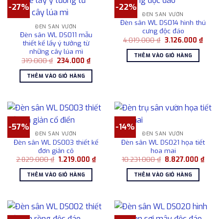
-27%
-22%
ĐÈN SÂN VƯỜN
Đèn sân WL DS014 hình thú
ĐÈN SÂN VƯỜN
cưng độc đáo
Đèn sân WL DS011 mẫu
Giá
Giá
4.019.000
₫
3.126.000
₫
thiết kế lấy ý tưởng từ
gốc
hiện
những cây lúa mì
là:
tại
THÊM VÀO GIỎ HÀNG
4.019.000 ₫.
là:
Giá
Giá
319.000
₫
234.000
₫
3.126
gốc
hiện
là:
tại
THÊM VÀO GIỎ HÀNG
319.000 ₫.
là:
234.000 ₫.
-57%
-14%
ĐÈN SÂN VƯỜN
ĐÈN SÂN VƯỜN
Đèn sân WL DS003 thiết kế
Đèn sân WL DS021 họa tiết
đơn giản cô
hoa mai
Giá
Giá
Giá
Giá
2.829.000
₫
1.219.000
₫
10.231.000
₫
8.827.000
₫
gốc
hiện
gốc
hiện
là:
tại
là:
tại
THÊM VÀO GIỎ HÀNG
THÊM VÀO GIỎ HÀNG
2.829.000 ₫.
là:
10.231.000 ₫.
là:
1.219.000 ₫.
8.82