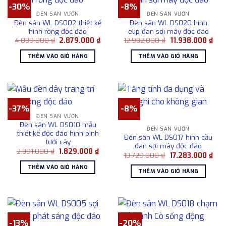
-30%
-8%
ĐÈN SÂN VƯỜN
ĐÈN SÂN VƯỜN
Đèn sân WL DS002 thiết kế
Đèn sân WL DS020 hình
hình rồng độc đáo
elip đan sợi mây độc đáo
Giá
Giá
Giá
Giá
4.089.000
₫
2.879.000
₫
12.982.000
₫
11.938.000
₫
gốc
hiện
gốc
hiện
là:
tại
là:
tại
THÊM VÀO GIỎ HÀNG
THÊM VÀO GIỎ HÀNG
4.089.000 ₫.
là:
12.982.000 ₫.
là:
2.879.000 ₫.
11.9
-37%
-8%
ĐÈN SÂN VƯỜN
Đèn sân WL DS010 mẫu
ĐÈN SÂN VƯỜN
thiết kế độc đáo hình bình
Đèn sân WL DS017 hình cầu
tưới cây
đan sợi mây độc đáo
Giá
Giá
2.891.000
₫
1.829.000
₫
Giá
Giá
18.729.000
₫
17.283.000
₫
gốc
hiện
gốc
hiện
là:
tại
THÊM VÀO GIỎ HÀNG
là:
tại
2.891.000 ₫.
là:
THÊM VÀO GIỎ HÀNG
18.729.000 ₫.
là:
1.829.000 ₫.
17.2
-13%
-20%