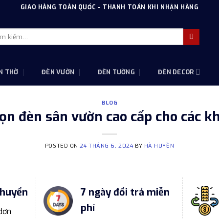
GIAO HÀNG TOÀN QUỐC - THANH TOÁN KHI NHẬN HÀNG
m
m:
N THỜ
ĐÈN VƯỜN
ĐÈN TƯỜNG
ĐÈN DECOR
BLOG
họn đèn sân vườn cao cấp cho các k
POSTED ON
24 THÁNG 6, 2024
BY
HÀ HUYỀN
chuyển
7 ngày đổi trả miễn
phí
 đơn