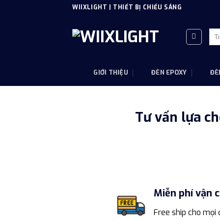
Skip
WIIXLIGHT | THIẾT BỊ CHIẾU SÁNG
to
content
Tì
kiế
GIỚI THIỆU
ĐÈN EPOXY
ĐÈ
Tư vấn lựa c
Miễn phí vận 
Free ship cho mọi