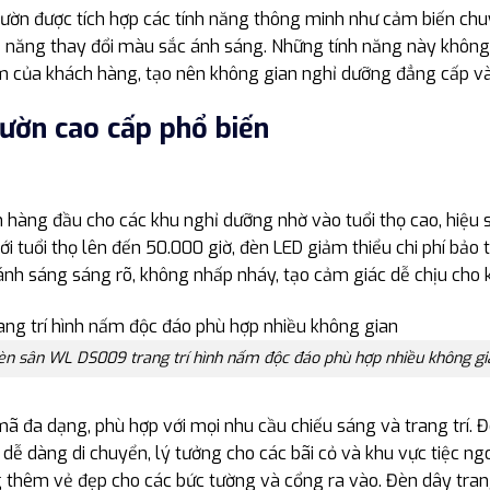
 vườn được tích hợp các tính năng thông minh như cảm biến chu
 năng thay đổi màu sắc ánh sáng. Những tính năng này không c
m của khách hàng, tạo nên không gian nghỉ dưỡng đẳng cấp và 
vườn cao cấp phổ biến
 hàng đầu cho các khu nghỉ dưỡng nhờ vào tuổi thọ cao, hiệu 
tuổi thọ lên đến 50.000 giờ, đèn LED giảm thiểu chi phí bảo trì
ánh sáng sáng rõ, không nhấp nháy, tạo cảm giác dễ chịu cho 
èn sân WL DS009 trang trí hình nấm độc đáo phù hợp nhiều không gi
 đa dạng, phù hợp với mọi nhu cầu chiếu sáng và trang trí. Đ
dễ dàng di chuyển, lý tưởng cho các bãi cỏ và khu vực tiệc ngo
ng thêm vẻ đẹp cho các bức tường và cổng ra vào. Đèn dây tr