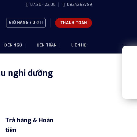
07:30 - 22:00
0824263789
GIỎ HÀNG /
0
₫
THANH TOÁN
ĐÈN NGỦ
ĐÈN TRẦN
LIÊN HỆ
hu nghỉ dưỡng
Trả hàng & Hoàn
tiền