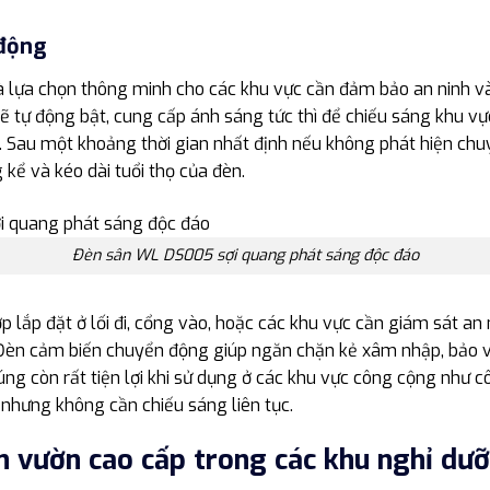
động
 lựa chọn thông minh cho các khu vực cần đảm bảo an ninh và 
ẽ tự động bật, cung cấp ánh sáng tức thì để chiếu sáng khu vự
. Sau một khoảng thời gian nhất định nếu không phát hiện chuy
 kể và kéo dài tuổi thọ của đèn.
Đèn sân WL DS005 sợi quang phát sáng độc đáo
ợp lắp đặt ở lối đi, cổng vào, hoặc các khu vực cần giám sát an
Đèn cảm biến chuyển động giúp ngăn chặn kẻ xâm nhập, bảo v
úng còn rất tiện lợi khi sử dụng ở các khu vực công cộng như côn
 nhưng không cần chiếu sáng liên tục.
ân vườn cao cấp trong các khu nghỉ dư