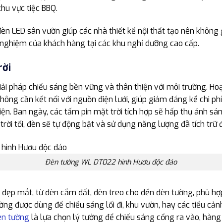
hu vực tiệc BBQ.
đèn LED sân vườn giúp các nhà thiết kế nội thất tạo nên không 
ải nghiệm của khách hàng tại các khu nghỉ dưỡng cao cấp.
rời
iải pháp chiếu sáng bền vững và thân thiện với môi trường. H
không cần kết nối với nguồn điện lưới, giúp giảm đáng kể chi p
iện. Ban ngày, các tấm pin mặt trời tích hợp sẽ hấp thụ ánh sá
 trời tối, đèn sẽ tự động bật và sử dụng năng lượng đã tích trữ 
Đèn tường WL DT022 hình Hươu độc đáo
 đẹp mắt, từ đèn cắm đất, đèn treo cho đến đèn tường, phù hợ
ờng được dùng để chiếu sáng lối đi, khu vườn, hay các tiểu cản
èn tường
là lựa chọn lý tưởng để chiếu sáng cổng ra vào, hàng 