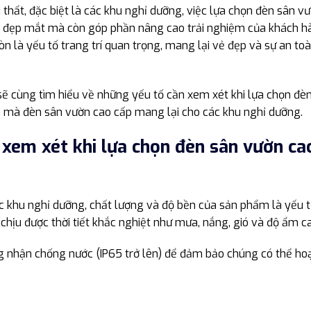
i thất, đặc biệt là các khu nghỉ dưỡng, việc lựa chọn đèn sân v
ời đẹp mắt mà còn góp phần nâng cao trải nghiệm của khách h
òn là yếu tố trang trí quan trọng, mang lại vẻ đẹp và sự an to
 sẽ cùng tìm hiểu về những yếu tố cần xem xét khi lựa chọn đèn
ch mà đèn sân vườn cao cấp mang lại cho các khu nghỉ dưỡng.
xem xét khi lựa chọn đèn sân vườn ca
c khu nghỉ dưỡng, chất lượng và độ bền của sản phẩm là yếu 
 chịu được thời tiết khắc nghiệt như mưa, nắng, gió và độ ẩm c
g nhận chống nước (IP65 trở lên) để đảm bảo chúng có thể ho