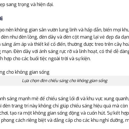
đẹp sang trọng và hiện đại.
i
tạo nên không gian sân vườn lung linh và hấp dẫn, biến mọi khu
 đèn như đèn lồng, đèn dây và đèn cột mang lại vẻ đẹp đa dạ
 sáng ấm áp và thiết kế cổ điển, thường được treo trên cây ho
mạn. Đèn dây với ánh sáng rực rỡ và linh hoạt, có thể dễ dàn
ch hợp cho các buổi tiệc ngoài trời và sự kiện.
Lựa chọn đèn chiếu sáng cho không gian sống
ánh sáng mạnh mẽ để chiếu sáng lối đi và khu vực xung quanh
oại đèn trang trí này không chỉ giúp chiếu sáng hiệu quả mà còn 
chơi, tạo ra một không gian sống động và cuốn hút. Sự kết hợp
ên phong cách riêng biệt và đẳng cấp cho các khu nghỉ dưỡng, m