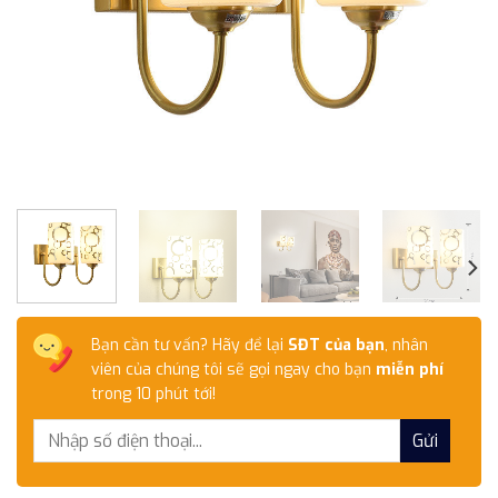
Bạn cần tư vấn? Hãy để lại
SĐT của bạn
, nhân
viên của chúng tôi sẽ gọi ngay cho bạn
miễn phí
trong 10 phút tới!