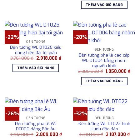
là:
tại
THÊM VÀO GIỎ HÀNG
2.950.000 ₫.
là:
2.50
-22%
-20%
ĐÈN TƯỜNG
Đèn tường WL DT025 kiểu
ĐÈN TƯỜNG
dáng hiện đại tối giản
Đèn tường pha lê cao cấp
Giá
Giá
3.761.000
₫
2.918.000
₫
WL-DT004 bằng nhôm
gốc
hiện
nguyên khối
là:
tại
THÊM VÀO GIỎ HÀNG
3.761.000 ₫.
là:
Giá
Giá
2.300.000
₫
1.850.000
₫
2.918.000 ₫.
gốc
hiện
là:
tại
THÊM VÀO GIỎ HÀNG
2.300.000 ₫.
là:
1.85
-26%
-32%
ĐÈN TƯỜNG
ĐÈN TƯỜNG
Đèn tường pha lê WL
Đèn tường WL DT022 hình
DT006 dáng Bắc Âu
Hươu độc đáo
Giá
Giá
Giá
Giá
3.782.000
₫
2.809.000
₫
3.230.000
₫
2.187.000
₫
gốc
hiện
gốc
hiện