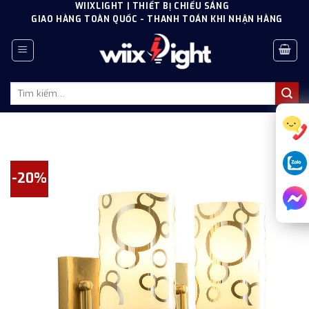
Skip
WIIXLIGHT | THIẾT BỊ CHIẾU SÁNG
GIAO HÀNG TOÀN QUỐC - THANH TOÁN KHI NHẬN HÀNG
to
content
Tìm
kiếm:
-20%