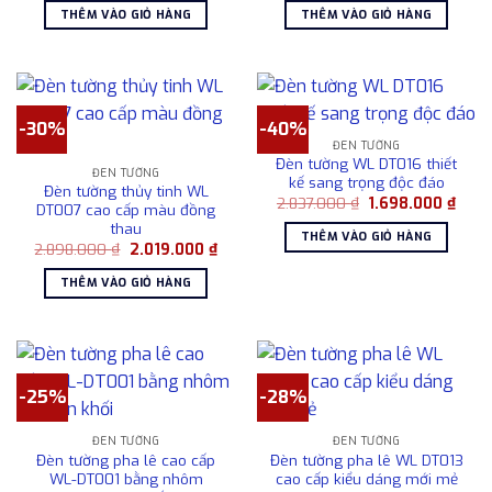
là:
tại
là:
tại
THÊM VÀO GIỎ HÀNG
THÊM VÀO GIỎ HÀNG
3.782.000 ₫.
là:
3.230.000 ₫.
là:
2.809.000 ₫.
2.187
-30%
-40%
ĐÈN TƯỜNG
Đèn tường WL DT016 thiết
ĐÈN TƯỜNG
kế sang trọng độc đáo
Đèn tường thủy tinh WL
Giá
Giá
2.837.000
₫
1.698.000
₫
DT007 cao cấp màu đồng
gốc
hiện
thau
là:
tại
THÊM VÀO GIỎ HÀNG
2.837.000 ₫.
là:
Giá
Giá
2.898.000
₫
2.019.000
₫
1.698
gốc
hiện
là:
tại
THÊM VÀO GIỎ HÀNG
2.898.000 ₫.
là:
2.019.000 ₫.
-25%
-28%
ĐÈN TƯỜNG
ĐÈN TƯỜNG
Đèn tường pha lê cao cấp
Đèn tường pha lê WL DT013
WL-DT001 bằng nhôm
cao cấp kiểu dáng mới mẻ