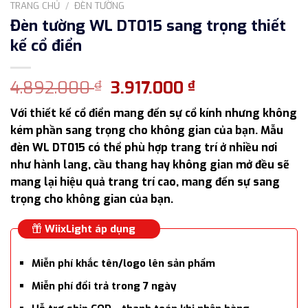
TRANG CHỦ
/
ĐÈN TƯỜNG
Đèn tường WL DT015 sang trọng thiết
kế cổ điển
Giá
Giá
4.892.000
3.917.000
₫
₫
gốc
hiện
Với thiết kế cổ điển mang đến sự cổ kính nhưng không
là:
tại
kém phần sang trọng cho không gian của bạn. Mẫu
4.892.000 ₫.
là:
đèn WL DT015 có thể phù hợp trang trí ở nhiều nơi
3.917.000 ₫.
như hành lang, cầu thang hay không gian mở đều sẽ
mang lại hiệu quả trang trí cao, mang đến sự sang
trọng cho không gian của bạn.
WiixLight áp dụng
Miễn phí khắc tên/logo lên sản phẩm
Miễn phí đổi trả trong 7 ngày