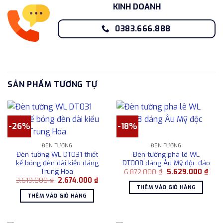
KINH DOANH
0383.666.888
SẢN PHẨM TƯƠNG TỰ
-26%
-18%
ĐÈN TƯỜNG
ĐÈN TƯỜNG
Đèn tường WL DT031 thiết
Đèn tường pha lê WL
kế bóng đèn dài kiểu dáng
DT008 dáng Âu Mỹ độc đáo
Trung Hoa
Giá
Giá
6.872.000
₫
5.629.000
₫
gốc
hiện
Giá
Giá
3.619.000
₫
2.674.000
₫
là:
tại
gốc
hiện
THÊM VÀO GIỎ HÀNG
6.872.000 ₫.
là:
là:
tại
THÊM VÀO GIỎ HÀNG
5.62
3.619.000 ₫.
là:
2.674.000 ₫.