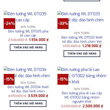
6.87
-24%
-33%
ĐÈN TƯỜNG
Đèn tường WL DT035 pha
ĐÈN TƯỜNG
lê cao cấp
Đèn tường WL DT033 thiết
Giá
Giá
2.534.000
₫
1.934.000
₫
kế độc đáo hình chim Vẹt
gốc
hiện
Giá
Giá
là:
tại
1.819.000
₫
1.218.000
₫
THÊM VÀO GIỎ HÀNG
gốc
hiện
2.534.000 ₫.
là:
là:
tại
1.934.000 ₫.
THÊM VÀO GIỎ HÀNG
1.819.000 ₫.
là:
1.218
-15%
-15%
ĐÈN TƯỜNG
Đèn tường WL DT034 thiết
ĐÈN TƯỜNG
kế độc đáo hình chim
Đèn tường pha lê cao cấp
Giá
Giá
4.178.000
₫
3.539.000
₫
WL-DT002 bằng nhôm
gốc
hiện
nguyên khối
là:
tại
THÊM VÀO GIỎ HÀNG
4.178.000 ₫.
là:
Giá
Giá
2.950.000
₫
2.500.000
₫
3.539.000 ₫.
gốc
hiện