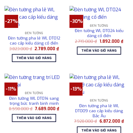
-27%
-30%
ĐÈN TƯỜNG
Đèn tường WL DT024 kiểu
ĐÈN TƯỜNG
dáng cổ điển
Đèn tường pha lê WL DT012
Giá
Giá
2.719.000
₫
1.892.000
₫
cao cấp kiểu dáng cổ điển
gốc
hiện
Giá
Giá
3.823.000
₫
2.789.000
₫
là:
tại
THÊM VÀO GIỎ HÀNG
gốc
hiện
2.719.000 ₫.
là:
là:
tại
1.892
THÊM VÀO GIỎ HÀNG
3.823.000 ₫.
là:
2.789.000 ₫.
-11%
-13%
ĐÈN TƯỜNG
Đèn tường WL DT014 sang
ĐÈN TƯỜNG
trọng bức tranh bình minh
Đèn tường pha lê WL
Giá
Giá
8.598.000
₫
7.689.000
₫
DT009 cao cấp kiểu dáng
gốc
hiện
Bắc Âu
là:
tại
THÊM VÀO GIỎ HÀNG
8.598.000 ₫.
là:
Giá
Giá
7.928.000
₫
6.872.000
₫
7.689.000 ₫.
gốc
hiện
là:
tại
THÊM VÀO GIỎ HÀNG
7.928.000 ₫.
là: