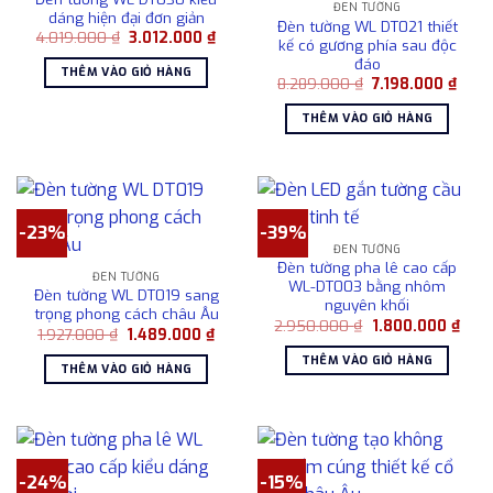
ĐÈN TƯỜNG
dáng hiện đại đơn giản
Đèn tường WL DT021 thiết
Giá
Giá
4.019.000
₫
3.012.000
₫
kế có gương phía sau độc
gốc
hiện
đáo
là:
tại
THÊM VÀO GIỎ HÀNG
4.019.000 ₫.
là:
Giá
Giá
8.289.000
₫
7.198.000
₫
3.012.000 ₫.
gốc
hiện
là:
tại
THÊM VÀO GIỎ HÀNG
8.289.000 ₫.
là:
7.198
-23%
-39%
ĐÈN TƯỜNG
Đèn tường pha lê cao cấp
ĐÈN TƯỜNG
WL-DT003 bằng nhôm
Đèn tường WL DT019 sang
nguyên khối
trọng phong cách châu Âu
Giá
Giá
2.950.000
₫
1.800.000
₫
Giá
Giá
1.927.000
₫
1.489.000
₫
gốc
hiện
gốc
hiện
là:
tại
THÊM VÀO GIỎ HÀNG
là:
tại
2.950.000 ₫.
là:
THÊM VÀO GIỎ HÀNG
1.927.000 ₫.
là:
1.80
1.489.000 ₫.
-24%
-15%