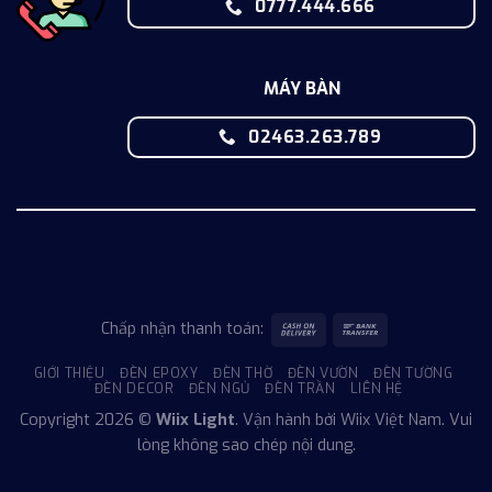
0777.444.666
MÁY BÀN
02463.263.789
Chấp nhận thanh toán:
GIỚI THIỆU
ĐÈN EPOXY
ĐÈN THỜ
ĐÈN VƯỜN
ĐÈN TƯỜNG
ĐÈN DECOR
ĐÈN NGỦ
ĐÈN TRẦN
LIÊN HỆ
Copyright 2026 ©
Wiix Light
. Vận hành bởi Wiix Việt Nam. Vui
lòng không sao chép nội dung.