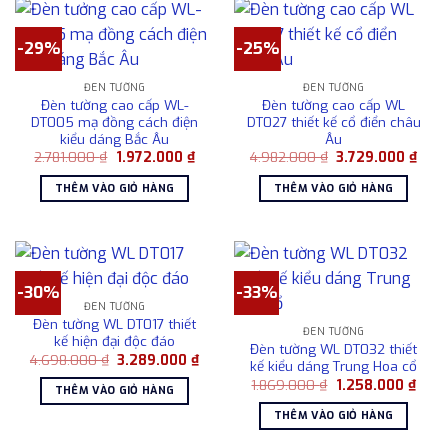
-29%
-25%
ĐÈN TƯỜNG
ĐÈN TƯỜNG
Đèn tường cao cấp WL-
Đèn tường cao cấp WL
DT005 mạ đồng cách điện
DT027 thiết kế cổ điển châu
kiểu dáng Bắc Âu
Âu
Giá
Giá
Giá
Giá
2.781.000
₫
1.972.000
₫
4.982.000
₫
3.729.000
₫
gốc
hiện
gốc
hiện
là:
tại
là:
tại
THÊM VÀO GIỎ HÀNG
THÊM VÀO GIỎ HÀNG
2.781.000 ₫.
là:
4.982.000 ₫.
là:
1.972.000 ₫.
3.72
-30%
-33%
ĐÈN TƯỜNG
Đèn tường WL DT017 thiết
ĐÈN TƯỜNG
kế hiện đại độc đáo
Đèn tường WL DT032 thiết
Giá
Giá
4.698.000
₫
3.289.000
₫
kế kiểu dáng Trung Hoa cổ
gốc
hiện
Giá
Giá
là:
tại
1.869.000
₫
1.258.000
₫
THÊM VÀO GIỎ HÀNG
gốc
hiện
4.698.000 ₫.
là:
là:
tại
3.289.000 ₫.
THÊM VÀO GIỎ HÀNG
1.869.000 ₫.
là:
1.258