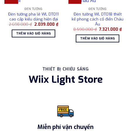
ĐÈN TƯỜNG
ĐÈN TƯỜNG
Đèn tường pha lê WL DT011
Đèn tường WL DT018 thiết
cao cấp kiểu dáng hiện đại
kế phong cách cổ điển Châu
Âu
Giá
Giá
2.698.000
₫
2.039.000
₫
gốc
hiện
Giá
Giá
8.590.000
₫
7.321.000
₫
là:
tại
gốc
hiện
THÊM VÀO GIỎ HÀNG
2.698.000 ₫.
là:
là:
tại
THÊM VÀO GIỎ HÀNG
2.039.000 ₫.
8.590.000 ₫.
là:
7.321
THIẾT BỊ CHIẾU SÁNG
Wiix Light Store
Miễn phí vận chuyển