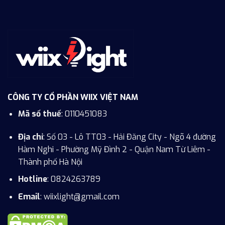
CÔNG TY CỔ PHẦN WIIX VIỆT NAM
Mã số thuế
: 0110451083
Địa chỉ
: Số 03 - Lô TT03 - Hải Đăng City - Ngõ 4 đường
Hàm Nghi - Phường Mỹ Đình 2 - Quận Nam Từ Liêm -
Thành phố Hà Nội
Hotline
:
0824263789
Email
: wiixlight@gmail.com