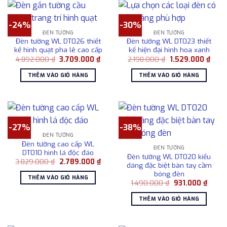
-24%
-30%
ĐÈN TƯỜNG
ĐÈN TƯỜNG
Đèn tường WL DT026 thiết
Đèn tường WL DT023 thiết
kế hình quạt pha lê cao cấp
kế hiện đại hình hoa xanh
Giá
Giá
Giá
Giá
4.892.000
₫
3.709.000
₫
2.198.000
₫
1.529.000
₫
gốc
hiện
gốc
hiện
là:
tại
là:
tại
THÊM VÀO GIỎ HÀNG
THÊM VÀO GIỎ HÀNG
4.892.000 ₫.
là:
2.198.000 ₫.
là:
3.709.000 ₫.
1.529
-27%
-38%
ĐÈN TƯỜNG
Đèn tường cao cấp WL
ĐÈN TƯỜNG
DT010 hình lá độc đáo
Đèn tường WL DT020 kiểu
Giá
Giá
3.829.000
₫
2.789.000
₫
dáng đặc biệt bàn tay cầm
gốc
hiện
bóng đèn
là:
tại
THÊM VÀO GIỎ HÀNG
3.829.000 ₫.
là:
Giá
Giá
1.490.000
₫
931.000
₫
2.789.000 ₫.
gốc
hiện
là:
tại
THÊM VÀO GIỎ HÀNG
1.490.000 ₫.
là:
931.00