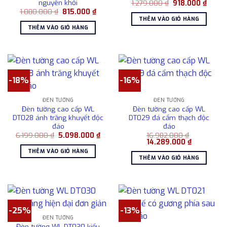
nguyên khối
Giá
Giá
1.279.000
₫
918.000
₫
gốc
hiện
Giá
Giá
1.080.000
₫
815.000
₫
là:
tại
gốc
hiện
THÊM VÀO GIỎ HÀNG
1.279.000 ₫.
là:
là:
tại
THÊM VÀO GIỎ HÀNG
918.00
1.080.000 ₫.
là:
815.000 ₫.
-18%
-16%
ĐÈN TƯỜNG
ĐÈN TƯỜNG
Đèn tường cao cấp WL
Đèn tường cao cấp WL
DT028 ánh trăng khuyết độc
DT029 đá cẩm thạch độc
đáo
đáo
Giá
Giá
6.199.000
₫
5.098.000
₫
16.982.000
₫
gốc
hiện
Giá
Giá
14.289.000
₫
là:
tại
gốc
hiện
THÊM VÀO GIỎ HÀNG
6.199.000 ₫.
là:
là:
tại
THÊM VÀO GIỎ HÀNG
5.098.000 ₫.
16.982.000 ₫.
là:
14.289.000
-25%
-13%
ĐÈN TƯỜNG
Đèn tường WL DT030 kiểu