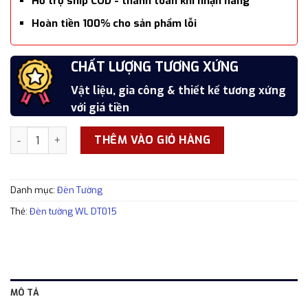
Hỗ trợ ship COD - thanh toán khi nhận hàng
Hoàn tiền 100% cho sản phẩm lỗi
SẢN PHẨM CAO CẤP
CHẤT LƯỢNG TƯƠNG XỨNG
7 NGÀY ĐỔI TRẢ MIỄN PHÍ
HOÀN TIỀN SẢN PHẨM LỖI
Hoàn thiện cẩn thận, tỉ mỉ, xắc xảo
Vật liệu, gia công & thiết kế tương xứng
Đổi trả trong 7 ngày kể từ thời điểm nhận
Hoàn tiền 100% cho các sản phẩm lỗi
với giá tiền
hàng
Đèn tường WL DT015 sang trọng thiết kế cổ điển số lượng
THÊM VÀO GIỎ HÀNG
Danh mục:
Đèn Tường
Thẻ:
Đèn tường WL DT015
MÔ TẢ