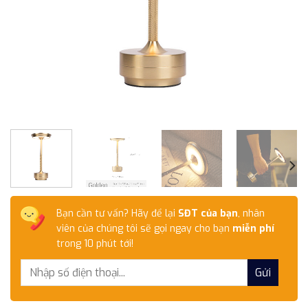
Bạn cần tư vấn? Hãy để lại
SĐT của bạn
, nhân
viên của chúng tôi sẽ gọi ngay cho bạn
miễn phí
trong 10 phút tới!