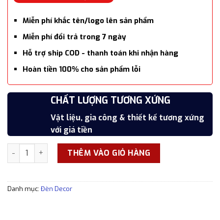
Miễn phí khắc tên/logo lên sản phẩm
Miễn phí đổi trả trong 7 ngày
Hỗ trợ ship COD - thanh toán khi nhận hàng
Hoàn tiền 100% cho sản phẩm lỗi
SẢN PHẨM CAO CẤP
CHẤT LƯỢNG TƯƠNG XỨNG
7 NGÀY ĐỔI TRẢ MIỄN PHÍ
HOÀN TIỀN SẢN PHẨM LỖI
Hoàn thiện cẩn thận, tỉ mỉ, xắc xảo
Vật liệu, gia công & thiết kế tương xứng
Đổi trả trong 7 ngày kể từ thời điểm nhận
Hoàn tiền 100% cho các sản phẩm lỗi
với giá tiền
hàng
Đèn LED Dáng Đứng Bằng Nhôm Nguyên Khối (màu vàng) số
THÊM VÀO GIỎ HÀNG
Danh mục:
Đèn Decor