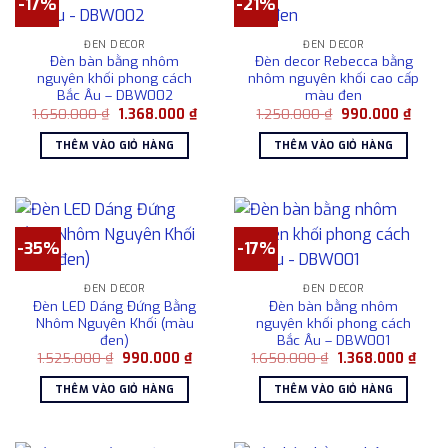
-17%
-21%
thể.
Các
ĐÈN DECOR
ĐÈN DECOR
tùy
Đèn bàn bằng nhôm
Đèn decor Rebecca bằng
chọn
nguyên khối phong cách
nhôm nguyên khối cao cấp
có
Bắc Âu – DBW002
màu đen
thể
Giá
Giá
Giá
Giá
1.650.000
₫
1.368.000
₫
1.250.000
₫
990.000
₫
gốc
hiện
gốc
hiện
được
là:
tại
là:
tại
THÊM VÀO GIỎ HÀNG
THÊM VÀO GIỎ HÀNG
1.650.000 ₫.
là:
1.250.000 ₫.
là:
chọn
1.368.000 ₫.
990.0
trên
trang
sản
phẩm
-35%
-17%
ĐÈN DECOR
ĐÈN DECOR
Đèn LED Dáng Đứng Bằng
Đèn bàn bằng nhôm
Nhôm Nguyên Khối (màu
nguyên khối phong cách
đen)
Bắc Âu – DBW001
Giá
Giá
Giá
Giá
1.525.000
₫
990.000
₫
1.650.000
₫
1.368.000
₫
gốc
hiện
gốc
hiện
là:
tại
là:
tại
THÊM VÀO GIỎ HÀNG
THÊM VÀO GIỎ HÀNG
1.525.000 ₫.
là:
1.650.000 ₫.
là:
990.000 ₫.
1.368