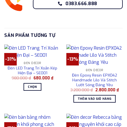
0383.666.888
SẢN PHẨM TƯƠNG TỰ
-31%
-13%
ĐÈN DECOR
Đèn LED Trang Trí Xoắn Kép
ĐÈN DECOR
Hiện Đại – SE001
Đèn Epoxy Resin EPX042
Giá
Giá
980.000
₫
680.000
₫
Handmade Lilo Và Stitch
gốc
hiện
Lướt Sóng Đáng Yêu
là:
tại
CHỌN
980.000 ₫.
là:
Giá
Giá
3.200.000
₫
2.800.000
₫
680.000 ₫.
gốc
hiện
Sản
là:
tại
THÊM VÀO GIỎ HÀNG
phẩm
3.200.000 ₫.
là:
2.80
này
có
nhiều
biến