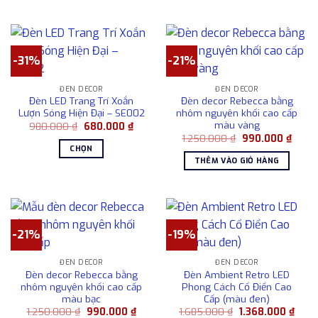
1.368.000 ₫.
2.50
-31%
-21%
ĐÈN DECOR
ĐÈN DECOR
Đèn LED Trang Trí Xoắn
Đèn decor Rebecca bằng
Lượn Sóng Hiện Đại – SE002
nhôm nguyên khối cao cấp
màu vàng
Giá
Giá
980.000
₫
680.000
₫
gốc
hiện
Giá
Giá
1.250.000
₫
990.000
₫
là:
tại
gốc
hiện
CHỌN
980.000 ₫.
là:
là:
tại
THÊM VÀO GIỎ HÀNG
680.000 ₫.
Sản
1.250.000 ₫.
là:
990.0
phẩm
này
có
nhiều
-21%
-19%
biến
thể.
ĐÈN DECOR
ĐÈN DECOR
Các
Đèn decor Rebecca bằng
Đèn Ambient Retro LED
tùy
nhôm nguyên khối cao cấp
Phong Cách Cổ Điển Cao
màu bạc
Cấp (màu đen)
chọn
Giá
Giá
Giá
Giá
1.250.000
₫
990.000
₫
1.685.000
₫
1.368.000
₫
có