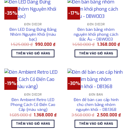
-35%
-17%
ĐÈN DECOR
ĐÈN DECOR
Đèn LED Dáng Đứng Bằng
Đèn bàn bằng nhôm
Nhôm Nguyên Khối (màu
nguyên khối phong cách
bạc)
Bắc Âu – DBW003
Giá
Giá
Giá
Giá
1.525.000
₫
990.000
₫
1.650.000
₫
1.368.000
₫
gốc
hiện
gốc
hiện
là:
tại
là:
tại
THÊM VÀO GIỎ HÀNG
THÊM VÀO GIỎ HÀNG
1.525.000 ₫.
là:
1.650.000 ₫.
là:
990.000 ₫.
1.368
-19%
-30%
ĐÈN DECOR
ĐÈN BÀN
Đèn Ambient Retro LED
Đèn để bàn cao cấp hình
Phong Cách Cổ Điển Cao
chú chim bằng nhôm
Cấp (màu vàng)
nguyên khối – DB1368
Giá
Giá
Giá
Giá
1.685.000
₫
1.368.000
₫
3.568.000
₫
2.500.000
₫
gốc
hiện
gốc
hiện
là:
tại
là:
tại
THÊM VÀO GIỎ HÀNG
THÊM VÀO GIỎ HÀNG
1.685.000 ₫.
là:
3.568.000 ₫.
là: