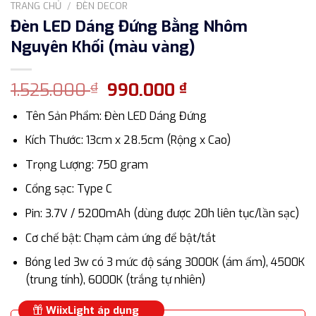
TRANG CHỦ
/
ĐÈN DECOR
Đèn LED Dáng Đứng Bằng Nhôm
Nguyên Khối (màu vàng)
Giá
Giá
1.525.000
990.000
₫
₫
gốc
hiện
Tên Sản Phẩm: Đèn LED Dáng Đứng
là:
tại
1.525.000 ₫.
là:
Kích Thước: 13cm x 28.5cm (Rộng x Cao)
990.000 ₫.
Trọng Lượng: 750 gram
Cổng sạc: Type C
Pin: 3.7V / 5200mAh (dùng được 20h liên tục/lần sạc)
Cơ chế bật: Chạm cảm ứng để bật/tắt
Bóng led 3w có 3 mức độ sáng 3000K (ám ấm), 4500K
(trung tính), 6000K (trắng tự nhiên)
WiixLight áp dụng