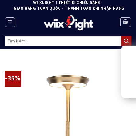
Skip
WIIXLIGHT | THIẾT BỊ CHIẾU SÁNG
GIAO HÀNG TOÀN QUỐC - THANH TOÁN KHI NHẬN HÀNG
to
content
Tìm
kiếm:
-35%