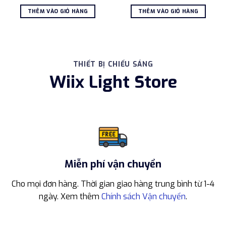
gốc
hiện
gốc
hiện
thể
là:
tại
là:
tại
THÊM VÀO GIỎ HÀNG
THÊM VÀO GIỎ HÀNG
1.250.000 ₫.
là:
1.685.000 ₫.
là:
được
990.000 ₫.
1.368
chọn
trên
trang
sản
THIẾT BỊ CHIẾU SÁNG
phẩm
Wiix Light Store
Miễn phí vận chuyển
Cho mọi đơn hàng. Thời gian giao hàng trung bình từ 1-4
ngày. Xem thêm
Chính sách Vận chuyển
.