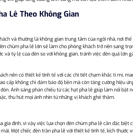
ha Lê Theo Không Gian
khách và thường là không gian trung tâm của ngôi nhà, nơi th
đèn chùm pha lê lớn sẽ làm cho phòng khách trở nên sang trọ
ớc và tỷ lệ của đèn so với không gian, tránh việc đèn quá lớn 
ch nên có thiết kế tinh tế với các chi tiết chạm khắc tỉ mỉ, ma
ê cao cấp không chỉ đảm bảo độ bền mà còn tăng cường hiệu ứn
ón. Ánh sáng phản chiếu từ các hạt pha lê giúp làm nổi bật nộ
ặc, thu hút mọi ánh nhìn từ những vị khách ghé thăm.
 gia đình, vì vậy việc lựa chọn đèn chùm pha lê cần đặc biệt 
ái. Một chiếc đèn trần pha lê với thiết kế tinh tế, kích thước 