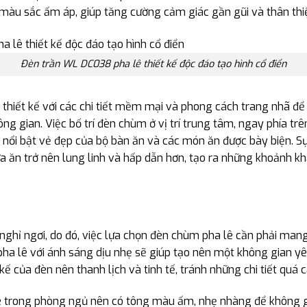
màu sắc ấm áp, giúp tăng cường cảm giác gần gũi và thân thiệ
Đèn trần WL DC038 pha lê thiết kế độc đáo tạo hình cổ điển
 thiết kế với các chi tiết mềm mại và phong cách trang nhã 
ng gian. Việc bố trí đèn chùm ở vị trí trung tâm, ngay phía tr
nổi bật vẻ đẹp của bộ bàn ăn và các món ăn được bày biện. S
 ăn trở nên lung linh và hấp dẫn hơn, tạo ra những khoảnh kh
 nghỉ ngơi, do đó, việc lựa chọn đèn chùm pha lê cần phải mang
ha lê với ánh sáng dịu nhẹ sẽ giúp tạo nên một không gian yên
kế của đèn nên thanh lịch và tinh tế, tránh những chi tiết quá 
ê trong phòng ngủ nên có tông màu ấm, nhẹ nhàng để không 