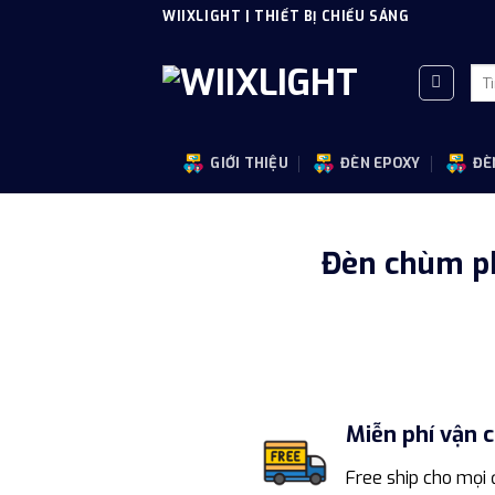
Skip
WIIXLIGHT | THIẾT BỊ CHIẾU SÁNG
to
content
Tì
kiế
GIỚI THIỆU
ĐÈN EPOXY
ĐÈ
Đèn chùm ph
Miễn phí vận 
Free ship cho mọi