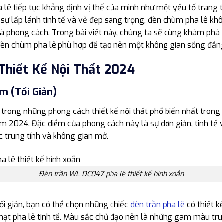
lê tiếp tục khẳng định vị thế của mình như một yếu tố trang t
i sự lấp lánh tinh tế và vẻ đẹp sang trọng, đèn chùm pha lê k
và phong cách. Trong bài viết này, chúng ta sẽ cùng khám phá 
đèn chùm pha lê phù hợp để tạo nên một không gian sống đẳn
hiết Kế Nội Thất 2024
m (Tối Giản)
trong những phong cách thiết kế nội thất phổ biến nhất trong 
m 2024. Đặc điểm của phong cách này là sự đơn giản, tinh tế 
 trung tính và không gian mở.
Đèn trần WL DC047 pha lê thiết kế hình xoắn
i giản, bạn có thể chọn những chiếc
đèn trần pha lê
có thiết k
hạt pha lê tinh tế. Màu sắc chủ đạo nên là những gam màu tru