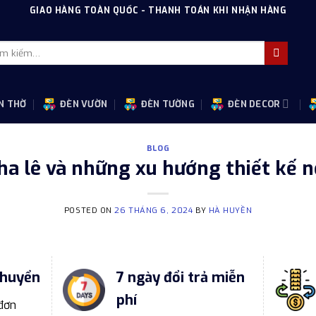
GIAO HÀNG TOÀN QUỐC - THANH TOÁN KHI NHẬN HÀNG
m
m:
N THỜ
ĐÈN VƯỜN
ĐÈN TƯỜNG
ĐÈN DECOR
BLOG
a lê và những xu hướng thiết kế n
POSTED ON
26 THÁNG 6, 2024
BY
HÀ HUYỀN
chuyển
7 ngày đổi trả miễn
phí
 đơn