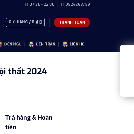
07:30 - 22:00
0824263789
GIỎ HÀNG /
0
₫
THANH TOÁN
ĐÈN NGỦ
ĐÈN TRẦN
LIÊN HỆ
ội thất 2024
Trả hàng & Hoàn
tiền