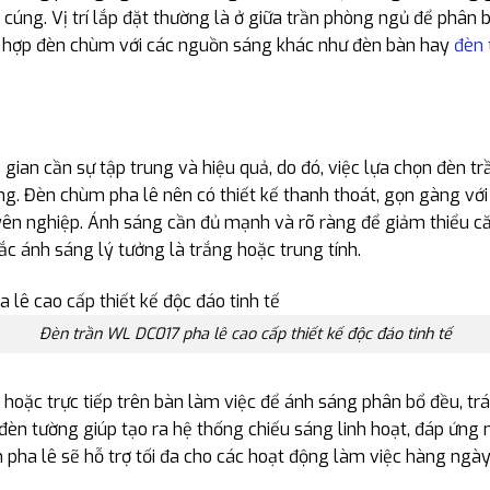
cúng. Vị trí lắp đặt thường là ở giữa trần phòng ngủ để phân
kết hợp đèn chùm với các nguồn sáng khác như đèn bàn hay
đèn 
ian cần sự tập trung và hiệu quả, do đó, việc lựa chọn đèn trầ
àng. Đèn chùm pha lê nên có thiết kế thanh thoát, gọn gàng vớ
yên nghiệp. Ánh sáng cần đủ mạnh và rõ ràng để giảm thiểu 
ắc ánh sáng lý tưởng là trắng hoặc trung tính.
Đèn trần WL DC017 pha lê cao cấp thiết kế độc đáo tinh tế
m hoặc trực tiếp trên bàn làm việc để ánh sáng phân bổ đều, trá
 đèn tường giúp tạo ra hệ thống chiếu sáng linh hoạt, đáp ứng
 pha lê sẽ hỗ trợ tối đa cho các hoạt động làm việc hàng ngày