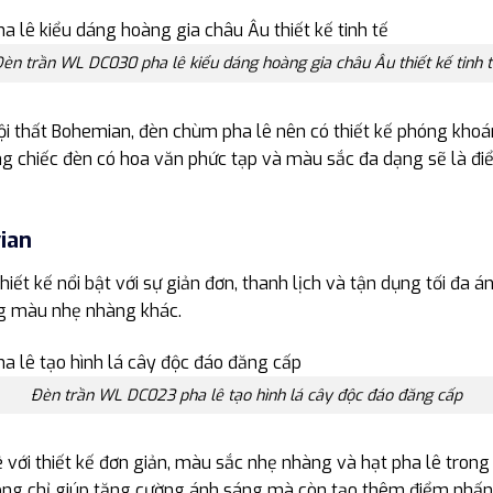
èn trần WL DC030 pha lê kiểu dáng hoàng gia châu Âu thiết kế tinh 
ội thất Bohemian, đèn chùm pha lê nên có thiết kế phóng kho
ững chiếc đèn có hoa văn phức tạp và màu sắc đa dạng sẽ là đ
ian
iết kế nổi bật với sự giản đơn, thanh lịch và tận dụng tối đa 
ng màu nhẹ nhàng khác.
Đèn trần WL DC023 pha lê tạo hình lá cây độc đáo đăng cấp
với thiết kế đơn giản, màu sắc nhẹ nhàng và hạt pha lê tron
ông chỉ giúp tăng cường ánh sáng mà còn tạo thêm điểm nhấn t