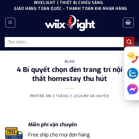
Skip
WIIXLIGHT | THIẾT BỊ CHIẾU SÁNG
GIAO HÀNG TOÀN QUỐC - THANH TOÁN KHI NHẬN HÀNG
to
content
Tìm
kiếm:
BLOG
4 Bí quyết chọn đèn trang trí nội
thất homestay thu hút
POSTED ON
3 THÁNG 7, 2024
BY
HÀ HUYỀN
Miễn phí vận chuyển
Free ship cho mọi đơn hàng