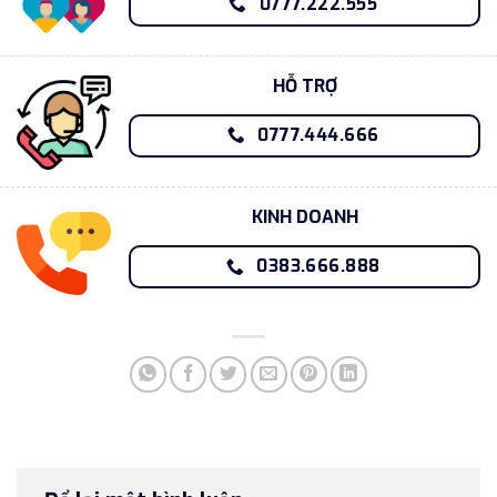
0777.222.555
HỖ TRỢ
0777.444.666
KINH DOANH
0383.666.888