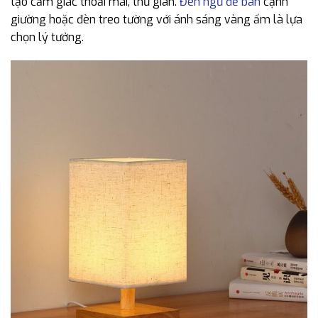
tạo cảm giác thoải mái, thư giãn.
Đèn ngủ để bàn
cạnh
giường hoặc đèn treo tường với ánh sáng vàng ấm là lựa
chọn lý tưởng.