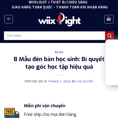
Skip
WIIXLIGHT | THIẾT BỊ CHIẾU SÁNG
GIAO HÀNG TOÀN QUỐC - THANH TOÁN KHI NHẬN HÀNG
to
content
Tìm
kiếm:
BLOG
8 Mẫu đèn bàn học sinh: Bí quyết
tạo góc học tập hiệu quả
POSTED ON
18 THÁNG 7, 2024
BY
HÀ HUYỀN
Miễn phí vận chuyển
Free ship cho mọi đơn hàng