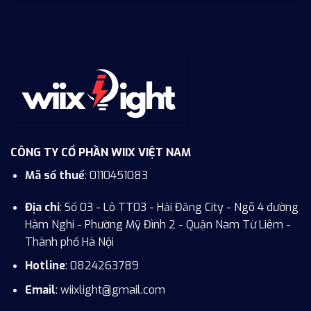
CÔNG TY CỔ PHẦN WIIX VIỆT NAM
Mã số thuế
: 0110451083
Địa chỉ
: Số 03 - Lô TT03 - Hải Đăng City - Ngõ 4 đường
Hàm Nghi - Phường Mỹ Đình 2 - Quận Nam Từ Liêm -
Thành phố Hà Nội
Hotline
:
0824263789
Email
: wiixlight@gmail.com