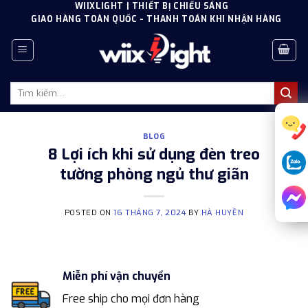
Skip
WIIXLIGHT | THIẾT BỊ CHIẾU SÁNG
GIAO HÀNG TOÀN QUỐC - THANH TOÁN KHI NHẬN HÀNG
to
content
Tìm
kiếm:
BLOG
8 Lợi ích khi sử dụng đèn treo
tường phòng ngủ thư giãn
POSTED ON
16 THÁNG 7, 2024
BY
HÀ HUYỀN
Miễn phí vận chuyển
Free ship cho mọi đơn hàng