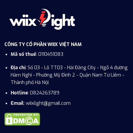
CÔNG TY CỔ PHẦN WIIX VIỆT NAM
Mã số thuế
: 0110451083
Địa chỉ
: Số 03 - Lô TT03 - Hải Đăng City - Ngõ 4 đường
Hàm Nghi - Phường Mỹ Đình 2 - Quận Nam Từ Liêm -
Thành phố Hà Nội
Hotline
:
0824263789
Email
: wiixlight@gmail.com