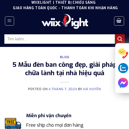
Skip
WIIXLIGHT | THIẾT BỊ CHIẾU SÁNG
GIAO HÀNG TOÀN QUỐC - THANH TOÁN KHI NHẬN HÀNG
to
content
Tìm
kiếm:
BLOG
5 Mẫu đèn ban công đẹp, giải pháp
chữa lành tại nhà hiệu quả
POSTED ON
4 THÁNG 7, 2024
BY
HÀ HUYỀN
Miễn phí vận chuyển
Free ship cho mọi đơn hàng