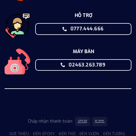
HỖ TRỢ
0777.444.666
MÁY BÀN
02463.263.789
Chấp nhận thanh toán:
GIỚI THIỆU
ĐÈN EPOXY
ĐÈN THỜ
ĐÈN VƯỜN
ĐÈN TƯỜNG