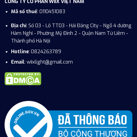
CÔNG TY CỔ PHẦN WIIX VIỆT NAM
Mã số thuế
: 0110451083
Địa chỉ
: Số 03 - Lô TT03 - Hải Đăng City - Ngõ 4 đường
Hàm Nghi - Phường Mỹ Đình 2 - Quận Nam Từ Liêm -
Thành phố Hà Nội
Hotline
:
0824263789
Email
: wiixlight@gmail.com